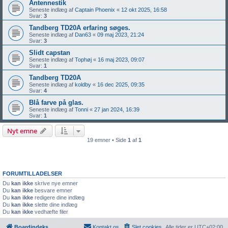
Antennestik
Seneste indlæg af
Captain Phoenix
«
12 okt 2025, 16:58
Svar:
3
Tandberg TD20A erfaring søges.
Seneste indlæg af
Dan63
«
09 maj 2023, 21:24
Svar:
3
Slidt capstan
Seneste indlæg af
Tophøj
«
16 maj 2023, 09:07
Svar:
1
Tandberg TD20A
Seneste indlæg af
koldby
«
16 dec 2025, 09:35
Svar:
4
Blå farve på glas.
Seneste indlæg af
Tonni
«
27 jan 2024, 16:39
Svar:
1
Nyt emne
19 emner • Side
1
af
1
FORUMTILLADELSER
Du
kan ikke
skrive nye emner
Du
kan ikke
besvare emner
Du
kan ikke
redigere dine indlæg
Du
kan ikke
slette dine indlæg
Du
kan ikke
vedhæfte filer
Boardindeks
Kontakt os
Slet cookies
Alle tider er
UTC+02:00