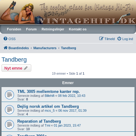
Vintagehifi.dk
Forsiden
Forum
Retningslinjer
Kontakt os
OSS
Tilmeld
Log ind
Boardindeks
Manufacturers
Tandberg
Tandberg
Nyt emne
19 emner • Side
1
af
1
Emner
TML 3005 mellemtone kanter rep.
Seneste indlæg af
Billehifi
«
08 feb 2022, 10:43
Svar:
8
Dejlig norsk artikel om Tandberg
Seneste indlæg af
mcs_5
«
06 nov 2017, 01:39
Svar:
4
Reparation af Tandberg
Seneste indlæg af
Tmi
«
01 jan 2023, 15:47
Svar:
10