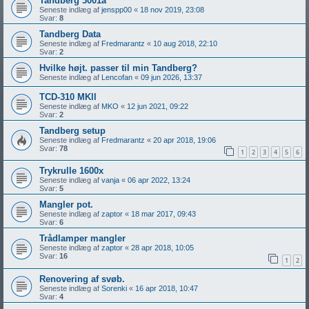
Tandberg 3001a
Seneste indlæg af
jenspp00
«
18 nov 2019, 23:08
Svar:
8
Tandberg Data
Seneste indlæg af
Fredmarantz
«
10 aug 2018, 22:10
Svar:
2
Hvilke højt. passer til min Tandberg?
Seneste indlæg af
Lencofan
«
09 jun 2026, 13:37
TCD-310 MKll
Seneste indlæg af
MKO
«
12 jun 2021, 09:22
Svar:
2
Tandberg setup
Seneste indlæg af
Fredmarantz
«
20 apr 2018, 19:06
Svar:
78
1
2
3
4
5
6
Trykrulle 1600x
Seneste indlæg af
vanja
«
06 apr 2022, 13:24
Svar:
5
Mangler pot.
Seneste indlæg af
zaptor
«
18 mar 2017, 09:43
Svar:
6
Trådlamper mangler
Seneste indlæg af
zaptor
«
28 apr 2018, 10:05
Svar:
16
1
2
Renovering af svøb.
Seneste indlæg af
Sorenki
«
16 apr 2018, 10:47
Svar:
4