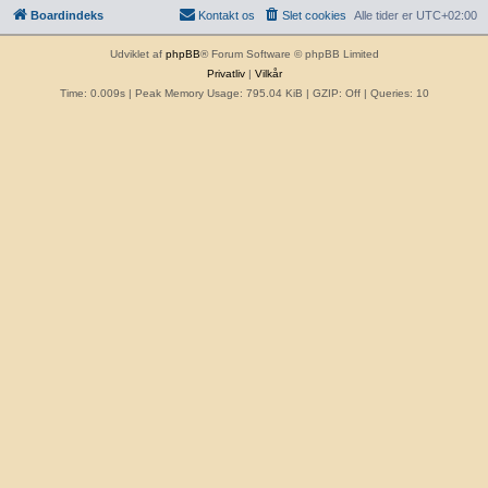
Boardindeks
Kontakt os
Slet cookies
Alle tider er
UTC+02:00
Udviklet af
phpBB
® Forum Software © phpBB Limited
Privatliv
|
Vilkår
Time: 0.009s
| Peak Memory Usage: 795.04 KiB | GZIP: Off |
Queries: 10