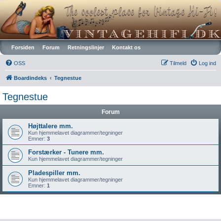
Vintagehifi.dk
Forsiden
Forum
Retningslinjer
Kontakt os
OSS
Tilmeld
Log ind
Boardindeks
Tegnestue
Tegnestue
Forum
Højttalere mm.
Kun hjemmelavet diagrammer/tegninger
Emner:
3
Forstærker - Tunere mm.
Kun hjemmelavet diagrammer/tegninger
Pladespiller mm.
Kun hjemmelavet diagrammer/tegninger
Emner:
1