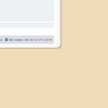
 os
Slet cookies
Alle tider er
UTC+02:00