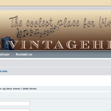
slinjer
Kontakt os
re mm.
 se og læse emner i dette forum.