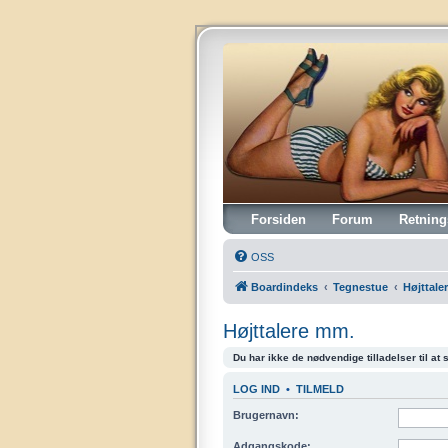
Vintagehifi.dk
Forsiden
Forum
Retning
OSS
Boardindeks
Tegnestue
Højttale
Højttalere mm.
Du har ikke de nødvendige tilladelser til at
LOG IND
•
TILMELD
Brugernavn:
Adgangskode: