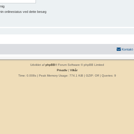
mig
min onlinestatus ved dette besøg
Kontakt
Udviklet af
phpBB
® Forum Software © phpBB Limited
Privatliv
|
Vilkår
Time: 0.008s
| Peak Memory Usage: 774.1 KiB | GZIP: Off |
Queries: 9