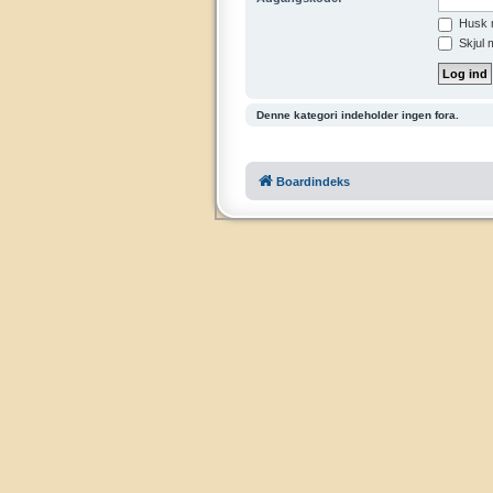
Husk 
Skjul 
Denne kategori indeholder ingen fora.
Boardindeks