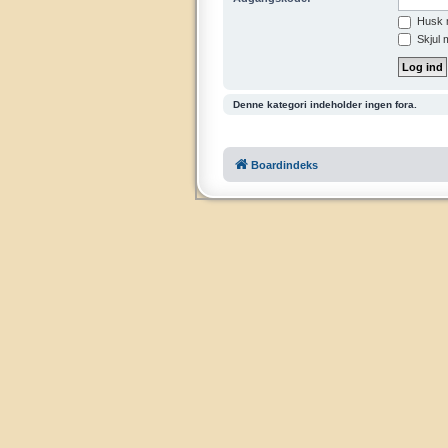
Husk 
Skjul 
Denne kategori indeholder ingen fora.
Boardindeks