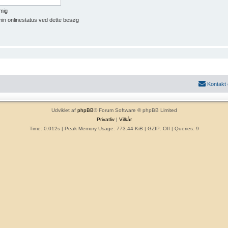
mig
min onlinestatus ved dette besøg
Kontakt
Udviklet af
phpBB
® Forum Software © phpBB Limited
Privatliv
|
Vilkår
Time: 0.012s
| Peak Memory Usage: 773.44 KiB | GZIP: Off |
Queries: 9