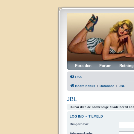
Vintagehifi.dk
Forsiden
Forum
Retning
OSS
Boardindeks
Database
JBL
JBL
Du har ikke de nødvendige tilladelser til at
LOG IND
•
TILMELD
Brugernavn:
Adgangskode: