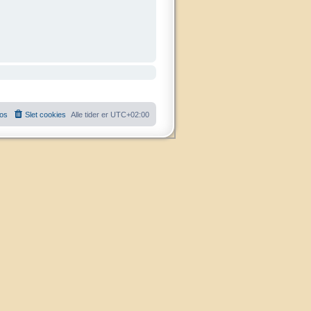
 os
Slet cookies
Alle tider er
UTC+02:00