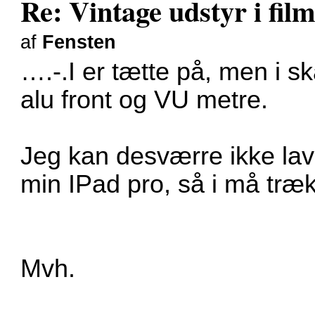
Re: Vintage udstyr i film
af
Fensten
….-.I er tætte på, men i s
alu front og VU metre.
Jeg kan desværre ikke la
min IPad pro, så i må træk
Mvh.