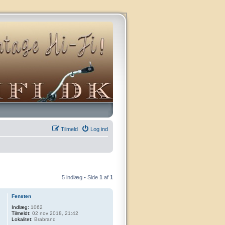
Tilmeld
Log ind
5 indlæg • Side
1
af
1
Fensten
Indlæg:
1062
Tilmeldt:
02 nov 2018, 21:42
Lokalitet:
Brabrand