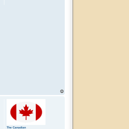
T
o
p
The Canadian