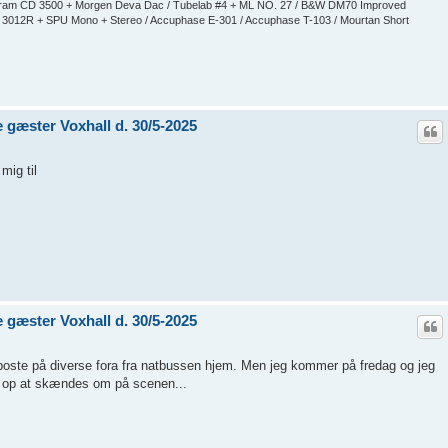
ogram CD 3500 + Morgen Deva Dac / Tubelab #4 + ML NO. 27 / B&W DM70 Improved
 3012R + SPU Mono + Stereo / Accuphase E-301 / Accuphase T-103 / Mourtan Short
gæster Voxhall d. 30/5-2025
mig til
gæster Voxhall d. 30/5-2025
t poste på diverse fora fra natbussen hjem. Men jeg kommer på fredag og jeg
r op at skændes om på scenen...