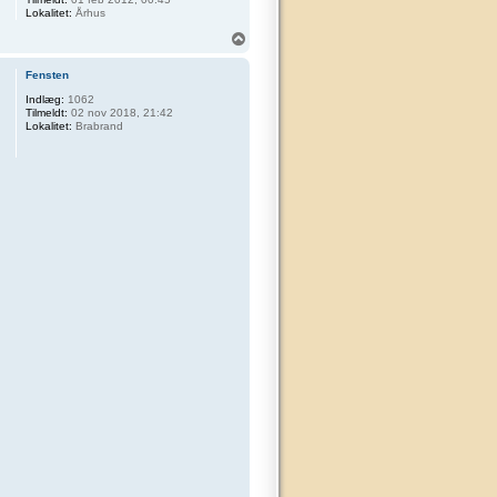
Lokalitet:
Århus
T
o
p
Fensten
Indlæg:
1062
Tilmeldt:
02 nov 2018, 21:42
Lokalitet:
Brabrand