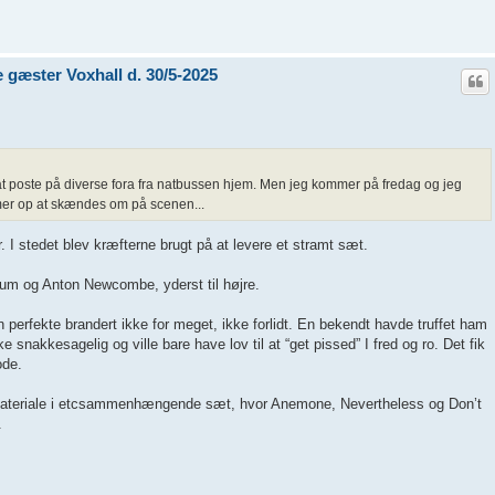
gæster Voxhall d. 30/5-2025
e at poste på diverse fora fra natbussen hjem. Men jeg kommer på fredag og jeg
mer op at skændes om på scenen...
. I stedet blev kræfterne brugt på at levere et stramt sæt.
rum og Anton Newcombe, yderst til højre.
perfekte brandert ikke for meget, ikke forlidt. En bekendt havde truffet ham
 snakkesagelig og ville bare have lov til at “get pissed” I fred og ro. Det fik
ode.
ateriale i etcsammenhængende sæt, hvor Anemone, Nevertheless og Don’t
.