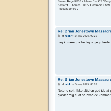
Stuen - Rega RP10 + Athena 3 + IOS / Be
Kontoret - Thorens TD127 Electronic + SME
Pageant Series 2
Re: Brian Jonestown Massacre 
I
af
mickr
»
24 maj 2025, 03:28
n
d
Jeg kommer på fredag og jeg glæder 
l
æ
g
Re: Brian Jonestown Massacre 
I
af
mickr
»
24 maj 2025, 03:39
n
d
Note to self: Ikke altid en god ide a
l
glæder mig til at se hvad de komme
æ
g