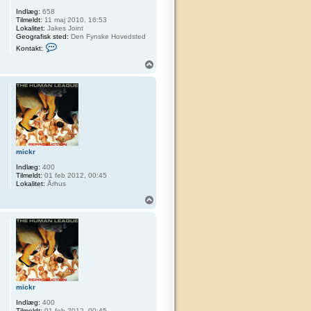
Indlæg:
658
Tilmeldt:
11 maj 2010, 16:53
Lokalitet:
Jakes Joint
Geografisk sted:
Den Fynske Hovedsted
K
Kontakt:
o
n
T
t
o
a
p
k
t
T
h
e
C
a
n
mickr
a
d
Indlæg:
400
i
Tilmeldt:
01 feb 2012, 00:45
a
Lokalitet:
Århus
n
T
o
p
mickr
Indlæg:
400
Tilmeldt:
01 feb 2012, 00:45