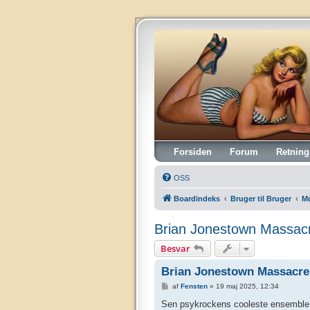
Vintagehifi.dk
Forsiden
Forum
Retning
OSS
Boardindeks
Bruger til Bruger
M
Brian Jonestown Massacr
Besvar
Brian Jonestown Massacre 
I
af
Fensten
»
19 maj 2025, 12:34
n
d
Sen psykrockens cooleste ensemble g