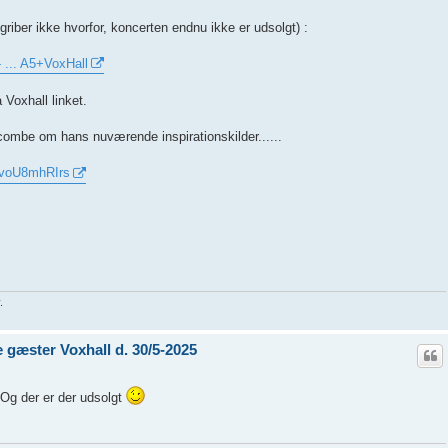
egriber ikke hvorfor, koncerten endnu ikke er udsolgt) :
- ... A5+VoxHall
Voxhall linket.
combe om hans nuværende inspirationskilder......
_voU8mhRIrs
.
gæster Voxhall d. 30/5-2025
 Og der er der udsolgt