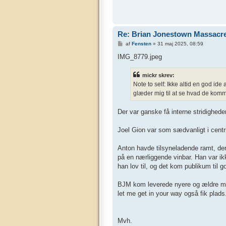
Re: Brian Jonestown Massacre 
I
af
Fensten
»
31 maj 2025, 08:59
n
d
IMG_8779.jpeg
l
æ
g
mickr skrev:
Note to self: Ikke altid en god id
glæder mig til at se hvad de kom
Der var ganske få interne stridigheder
Joel Gion var som sædvanligt i cent
Anton havde tilsyneladende ramt, den 
på en nærliggende vinbar. Han var ikke
han lov til, og det kom publikum til g
BJM kom leverede nyere og ældre m
let me get in your way også fik plads
Mvh.