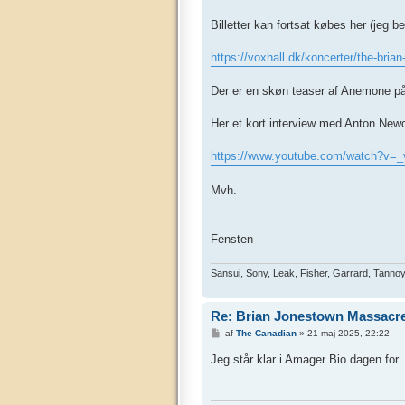
l
æ
g
Billetter kan fortsat købes her (jeg b
https://voxhall.dk/koncerter/the-brian
Der er en skøn teaser af Anemone på 
Her et kort interview med Anton New
https://www.youtube.com/watch?v=
Mvh.
Fensten
Sansui, Sony, Leak, Fisher, Garrard, Tannoy
Re: Brian Jonestown Massacre 
I
af
The Canadian
»
21 maj 2025, 22:22
n
d
Jeg står klar i Amager Bio dagen for.
l
æ
g