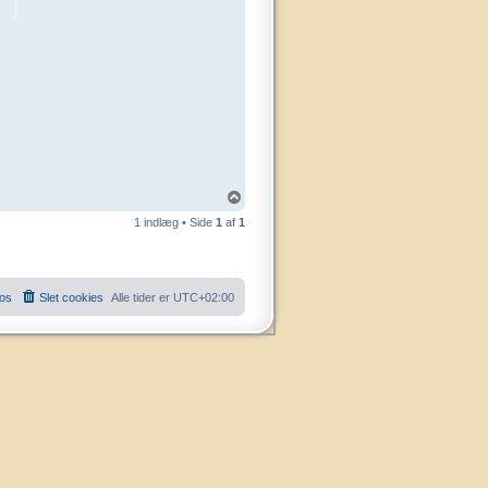
T
o
1 indlæg • Side
1
af
1
p
 os
Slet cookies
Alle tider er
UTC+02:00