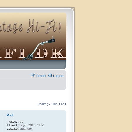
Tilmeld
Log ind
1 indlæg • Side
1
af
1
Poul
Indlæg:
720
Tilmeldt:
09 jan 2016, 11:53
Lokalitet:
Strandby