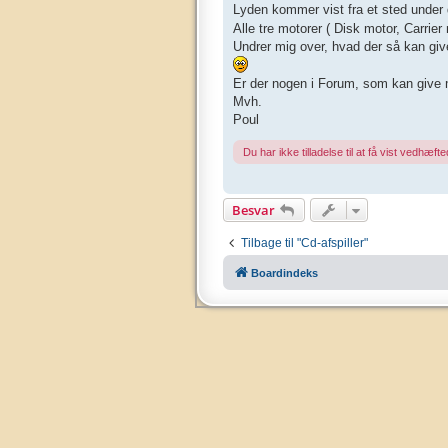
l
Lyden kommer vist fra et sted unde
æ
g
Alle tre motorer ( Disk motor, Carrie
Undrer mig over, hvad der så kan give
Er der nogen i Forum, som kan give mi
Mvh.
Poul
Du har ikke tilladelse til at få vist vedhæfted
Besvar
Tilbage til "Cd-afspiller"
Boardindeks