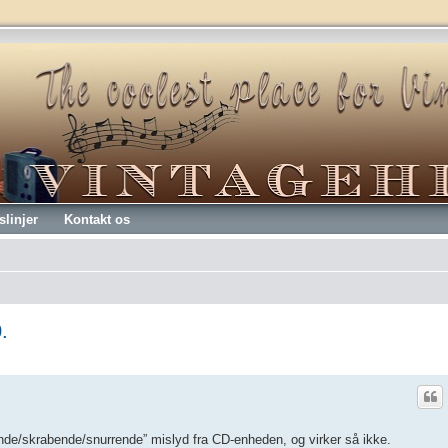
slinjer
Kontakt os
.
nde/skrabende/snurrende” mislyd fra CD-enheden, og virker så ikke.