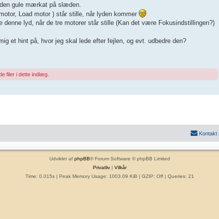
r den gule mærkat på slæden.
r motor, Load motor ) står stille, når lyden kommer
 denne lyd, når de tre motorer står stille (Kan det være Fokusindstillingen?)
g et hint på, hvor jeg skal lede efter fejlen, og evt. udbedre den?
e filer i dette indlæg.
Kontakt
Udviklet af
phpBB
® Forum Software © phpBB Limited
Privatliv
|
Vilkår
Time: 0.015s
| Peak Memory Usage: 1003.09 KiB | GZIP: Off |
Queries: 21