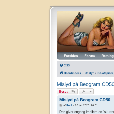
Vintagehifi.dk
Forsiden
Forum
Retning
OSS
Boardindeks
Udstyr
Cd-afspiller
Mislyd på Beogram CD50
Besvar
Mislyd på Beogram CD50.
I
af
Poul
»
26 jan 2025, 20:01
n
d
Den giver engang imellem en “skurre