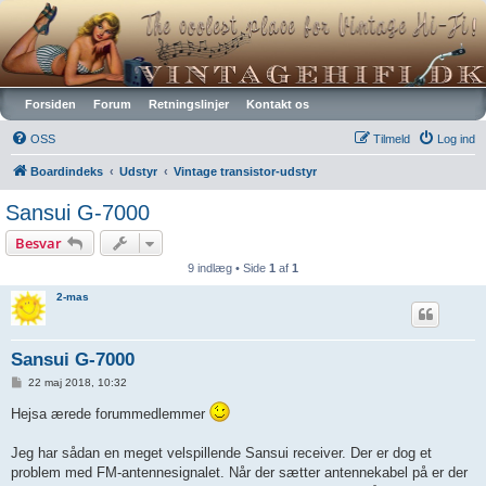
Vintagehifi.dk
Forsiden
Forum
Retningslinjer
Kontakt os
OSS
Tilmeld
Log ind
Boardindeks
Udstyr
Vintage transistor-udstyr
Sansui G-7000
Besvar
9 indlæg • Side
1
af
1
2-mas
Sansui G-7000
I
22 maj 2018, 10:32
n
d
Hejsa ærede forummedlemmer
l
æ
g
Jeg har sådan en meget velspillende Sansui receiver. Der er dog et
problem med FM-antennesignalet. Når der sætter antennekabel på er der