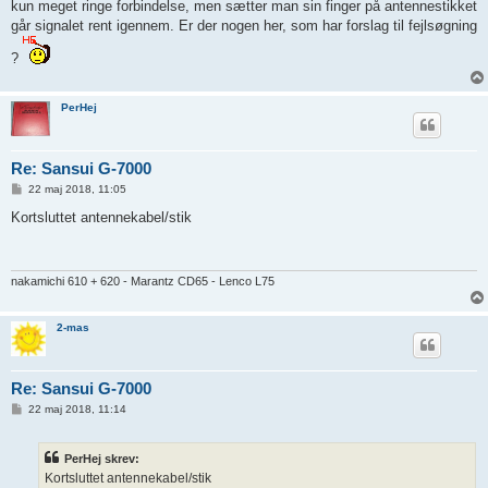
kun meget ringe forbindelse, men sætter man sin finger på antennestikket
går signalet rent igennem. Er der nogen her, som har forslag til fejlsøgning
?
PerHej
Re: Sansui G-7000
I
22 maj 2018, 11:05
n
d
Kortsluttet antennekabel/stik
l
æ
g
nakamichi 610 + 620 - Marantz CD65 - Lenco L75
2-mas
Re: Sansui G-7000
I
22 maj 2018, 11:14
n
d
l
PerHej skrev:
æ
g
Kortsluttet antennekabel/stik