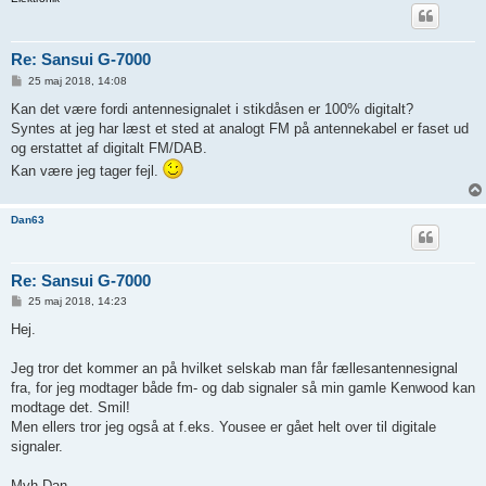
Re: Sansui G-7000
I
25 maj 2018, 14:08
n
d
Kan det være fordi antennesignalet i stikdåsen er 100% digitalt?
l
Syntes at jeg har læst et sted at analogt FM på antennekabel er faset ud
æ
g
og erstattet af digitalt FM/DAB.
Kan være jeg tager fejl.
Dan63
Re: Sansui G-7000
I
25 maj 2018, 14:23
n
d
Hej.
l
æ
g
Jeg tror det kommer an på hvilket selskab man får fællesantennesignal
fra, for jeg modtager både fm- og dab signaler så min gamle Kenwood kan
modtage det. Smil!
Men ellers tror jeg også at f.eks. Yousee er gået helt over til digitale
signaler.
Mvh Dan