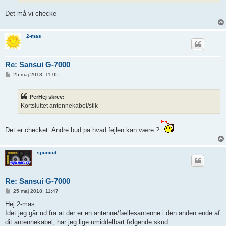
Det må vi checke
2-mas
Re: Sansui G-7000
I
25 maj 2018, 11:05
n
d
l
PerHej skrev:
æ
g
Kortsluttet antennekabel/stik
Det er checket. Andre bud på hvad fejlen kan være ?
spuncut
Re: Sansui G-7000
I
25 maj 2018, 11:47
n
d
Hej 2-mas.
l
Idet jeg går ud fra at der er en antenne/fællesantenne i den anden ende af
æ
g
dit antennekabel, har jeg lige umiddelbart følgende skud: