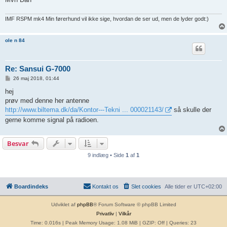
IMF RSPM mk4 Min førerhund vil ikke sige, hvordan de ser ud, men de lyder godt:)
ole n 84
Re: Sansui G-7000
I
26 maj 2018, 01:44
n
d
hej
l
prøv med denne her antenne
æ
g
http://www.biltema.dk/da/Kontor---Tekni ... 000021143/
så skulle der
gerne komme signal på radioen.
Besvar
9 indlæg • Side
1
af
1
Boardindeks
Kontakt os
Slet cookies
Alle tider er
UTC+02:00
Udviklet af
phpBB
® Forum Software © phpBB Limited
Privatliv
|
Vilkår
Time: 0.016s
| Peak Memory Usage: 1.08 MiB | GZIP: Off |
Queries: 23