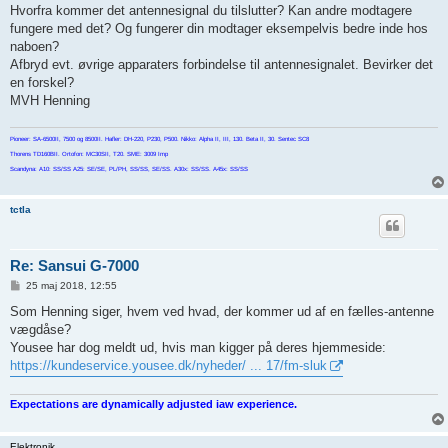
Hvorfra kommer det antennesignal du tilslutter? Kan andre modtagere
fungere med det? Og fungerer din modtager eksempelvis bedre inde hos
naboen?
Afbryd evt. øvrige apparaters forbindelse til antennesignalet. Bevirker det
en forskel?
MVH Henning
Pioneer: SA-6500II, 7500 og 8500II. Hafler: DH-220, P230, P500. Nikko: Alpha II, III, 130. Beta II, 30. Sentec SC8
Thorens TD160BII. Ortofon: MC30SII, T20. SME: 3009 Imp
Scandyna: A10: SS/SS A25: SE/SE, PL/PH, SS/SS, SE/SS. A30x: SS/SS. A45x: SS/SS
tctla
Re: Sansui G-7000
I
25 maj 2018, 12:55
n
d
Som Henning siger, hvem ved hvad, der kommer ud af en fælles-antenne
l
vægdåse?
æ
g
Yousee har dog meldt ud, hvis man kigger på deres hjemmeside:
https://kundeservice.yousee.dk/nyheder/ ... 17/fm-sluk
Expectations are dynamically adjusted iaw experience.
Elektronik