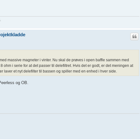
.
ojektkladde
 med massive magneter i vinter. Nu skal de prøves i open baffle sammen med
ohm i serie for at det passer til delefiltret. Hvis det er godt, er det meningen at
r laver et nyt delefilter til bassen og spiller med en enhed i hver side.
 Peerless og OB.