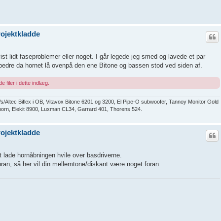
ojektkladde
ist lidt faseproblemer eller noget. I går legede jeg smed og lavede et par
å bedre da hornet lå ovenpå den ene Bitone og bassen stod ved siden af.
e filer i dette indlæg.
ltec Biflex i OB, Vitavox Bitone 6201 og 3200, El Pipe-O subwoofer, Tannoy Monitor Gold
ndhorn, Elekit 8900, Luxman CL34, Garrard 401, Thorens 524.
ojektkladde
 lade hornåbningen hvile over basdriverne.
an, så her vil din mellemtone/diskant være noget foran.