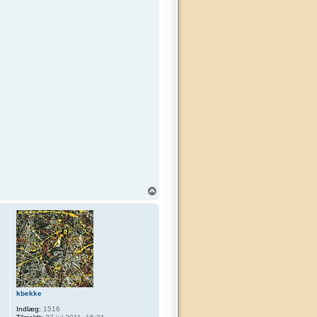
T
o
p
kbekke
Indlæg:
1516