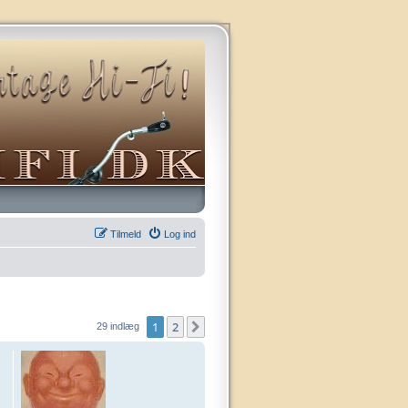
Tilmeld
Log ind
1
2
Næste
29 indlæg