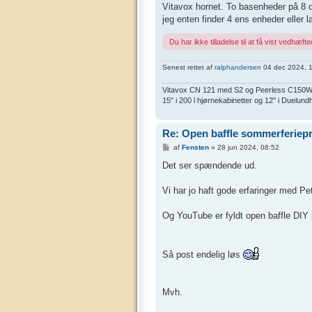
l
Vitavox hornet. To basenheder på 8 ohm
æ
g
jeg enten finder 4 ens enheder eller la
Du har ikke tilladelse til at få vist vedhæfted
Senest rettet af
ralphandersen
04 dec 2024, 11:
Vitavox CN 121 med S2 og Peerless C150Ws/A
15" i 200 l hjørnekabinetter og 12" i Duelu
Re: Open baffle sommerferiepr
I
af
Fensten
»
28 jun 2024, 08:52
n
d
Det ser spændende ud.
l
æ
g
Vi har jo haft gode erfaringer med P
Og YouTube er fyldt open baffle DIY p
Så post endelig løs
Mvh.