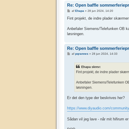
Re: Open baffle sommerferiepr
I
af
Ehapa
»
28 jun 2024, 14:20
n
d
Fint projekt, de indre plader skærmer 
l
æ
g
Anbefaler Siemens/Telefunken OB kabin
løsningen.
Re: Open baffle sommerferiepr
I
af
pqrannes
»
28 jun 2024, 14:33
n
d
l
Ehapa skrev:
æ
g
Fint projekt, de indre plader skærm
Anbefaler Siemens/Telefunken OB k
løsningen.
Er det den type der beskrives her?
https://www.diyaudio.com/community/
Sådan vil jeg lave - når mit hifirum er