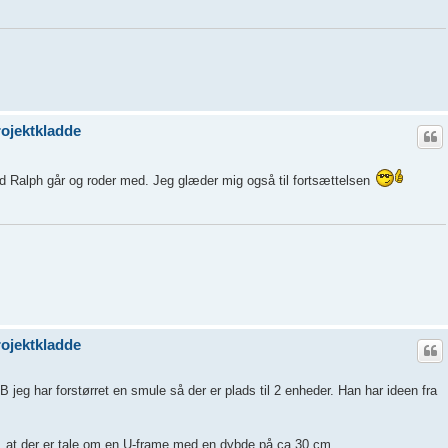
ojektkladde
d Ralph går og roder med. Jeg glæder mig også til fortsættelsen
ojektkladde
eg har forstørret en smule så der er plads til 2 enheder. Han har ideen fra
se, at der er tale om en U-frame med en dybde på ca 30 cm.