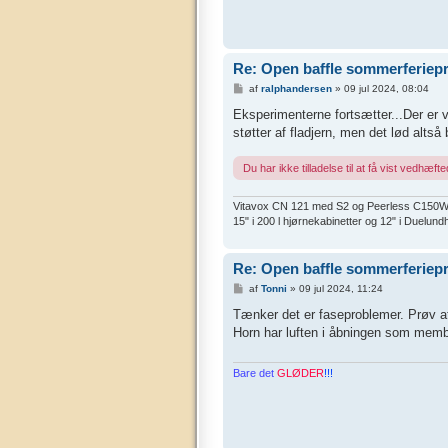
Re: Open baffle sommerferiepr
I
af
ralphandersen
»
09 jul 2024, 08:04
n
d
Eksperimenterne fortsætter...Der er v
l
støtter af fladjern, men det lød alts
æ
g
Du har ikke tilladelse til at få vist vedhæfted
Vitavox CN 121 med S2 og Peerless C150Ws/A
15" i 200 l hjørnekabinetter og 12" i Duelu
Re: Open baffle sommerferiepr
I
af
Tonni
»
09 jul 2024, 11:24
n
d
Tænker det er faseproblemer. Prøv at
l
Horn har luften i åbningen som membr
æ
g
Bare det
GLØDER
!!!