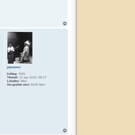
T
o
p
pqrannes
Indlæg:
3081
Tilmeldt:
12 apr 2010, 08:27
Lokalitet:
Nibe
Geografisk sted:
9240 Nibe
T
o