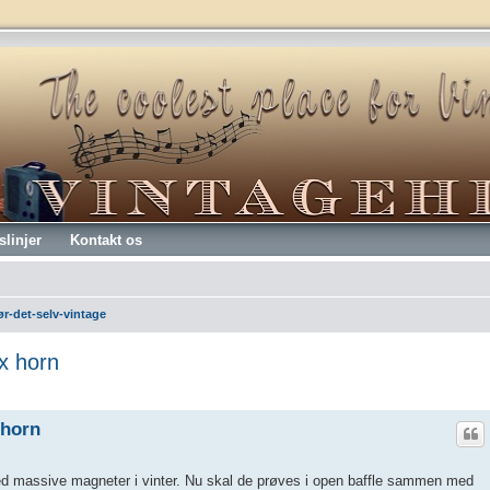
slinjer
Kontakt os
r-det-selv-vintage
ox horn
 horn
d massive magneter i vinter. Nu skal de prøves i open baffle sammen med