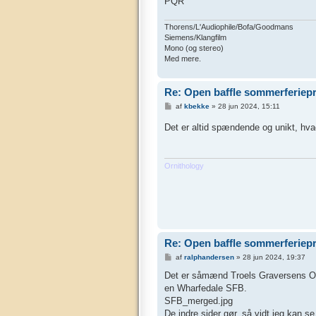
PQR
Thorens/L'Audiophile/Bofa/Goodmans
Siemens/Klangfilm
Mono (og stereo)
Med mere.
Re: Open baffle sommerferiepr
I
af
kbekke
»
28 jun 2024, 15:11
n
d
Det er altid spændende og unikt, hva
l
æ
g
Ornithology
Re: Open baffle sommerferiepr
I
af
ralphandersen
»
28 jun 2024, 19:37
n
d
Det er såmænd Troels Graversens OB j
l
en Wharfedale SFB.
æ
g
SFB_merged.jpg
De indre sider gør, så vidt jeg kan 