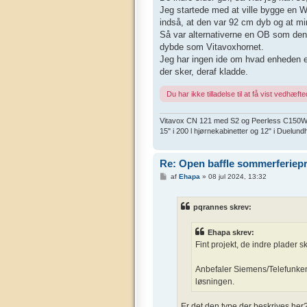
Jeg startede med at ville bygge en 
indså, at den var 92 cm dyb og at min
Så var alternativerne en OB som den
dybde som Vitavoxhornet.
Jeg har ingen ide om hvad enheden e
der sker, deraf kladde.
Du har ikke tilladelse til at få vist vedhæfted
Vitavox CN 121 med S2 og Peerless C150Ws/A
15" i 200 l hjørnekabinetter og 12" i Duelu
Re: Open baffle sommerferiepr
I
af
Ehapa
»
08 jul 2024, 13:32
n
d
l
pqrannes skrev:
æ
g
Ehapa skrev:
Fint projekt, de indre plader s
Anbefaler Siemens/Telefunken O
løsningen.
Er det den type der beskrives her