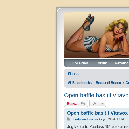
Vintagehifi.dk
Forsiden
Forum
Retning
OSS
Boardindeks
Bruger til Bruger
Gø
Open baffle bas til Vitav
Besvar
Open baffle bas til Vitavox
I
af
ralphandersen
»
27 jun 2024, 19:50
n
d
Jeg købte to Peerless 15" basser me