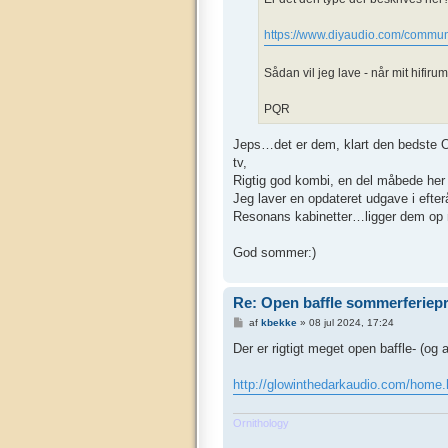
https://www.diyaudio.com/communit
Sådan vil jeg lave - når mit hifirum
PQR
Jeps…det er dem, klart den bedste OB
tv,
Rigtig god kombi, en del måbede her 
Jeg laver en opdateret udgave i eft
Resonans kabinetter…ligger dem op nå
God sommer:)
Re: Open baffle sommerferiepr
I
af
kbekke
»
08 jul 2024, 17:24
n
d
Der er rigtigt meget open baffle- (o
l
æ
g
http://glowinthedarkaudio.com/home.
Ornithology