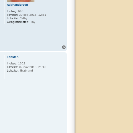
ralphandersen
Indlæg:
663
Tilmeldt:
30 sep 2015, 12:51
Lokalitet:
Ydby
Geografisk sted:
Thy
T
o
p
Fensten
Indlæg:
1062
Tilmeldt:
02 nov 2018, 21:42
Lokalitet:
Brabrand