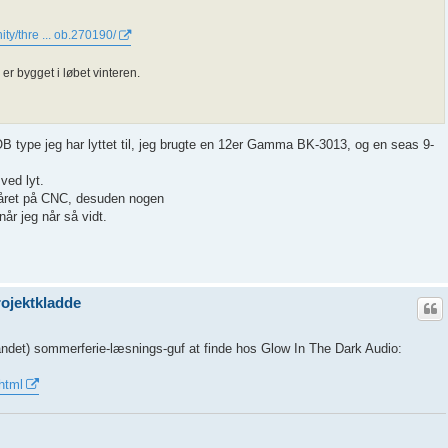
y/thre ... ob.270190/
 er bygget i løbet vinteren.
 type jeg har lyttet til, jeg brugte en 12er Gamma BK-3013, og en seas 9-
ved lyt.
eråret på CNC, desuden nogen
r jeg når så vidt.
ojektkladde
g andet) sommerferie-læsnings-guf at finde hos Glow In The Dark Audio:
html