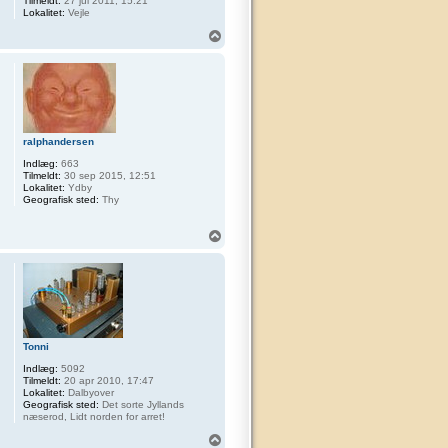
Tilmeldt:
27 jul 2011, 15:21
Lokalitet:
Vejle
T
o
p
ralphandersen
Indlæg:
663
Tilmeldt:
30 sep 2015, 12:51
Lokalitet:
Ydby
Geografisk sted:
Thy
T
o
p
Tonni
Indlæg:
5092
Tilmeldt:
20 apr 2010, 17:47
Lokalitet:
Dalbyover
Geografisk sted:
Det sorte Jyllands
næserod, Lidt norden for arret!
T