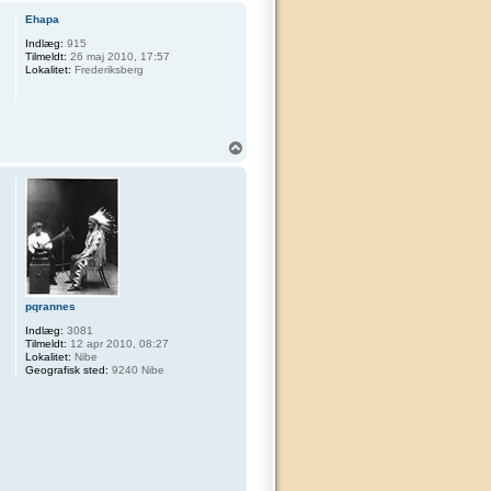
p
Ehapa
Indlæg:
915
Tilmeldt:
26 maj 2010, 17:57
Lokalitet:
Frederiksberg
T
o
p
pqrannes
Indlæg:
3081
Tilmeldt:
12 apr 2010, 08:27
Lokalitet:
Nibe
Geografisk sted:
9240 Nibe