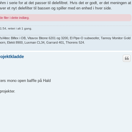
 i serie for at det passer til delefiltret. Hvis det er godt, er det meningen at
ver et nyt delefilter til bassen og spiller med en enhed i hver side.
e filer i dette indlæg.
54, rettet i alt 1 gang.
ltec Biflex i OB, Vitavox Bitone 6201 og 3200, El Pipe-O subwoofer, Tannoy Monitor Gold
ndhorn, Elekit 8900, Luxman CL34, Garrard 401, Thorens 524.
ojektkladde
eters mono open baffle på Hald
rojekter.