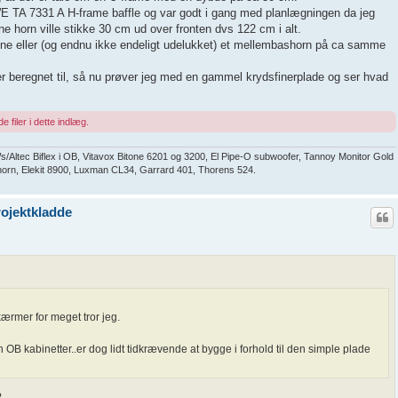
WE TA 7331 A H-frame baffle og var godt i gang med planlægningen da jeg
e horn ville stikke 30 cm ud over fronten dvs 122 cm i alt.
ne eller (og endnu ikke endeligt udelukket) et mellembashorn på ca samme
r beregnet til, så nu prøver jeg med en gammel krydsfinerplade og ser hvad
e filer i dette indlæg.
ltec Biflex i OB, Vitavox Bitone 6201 og 3200, El Pipe-O subwoofer, Tannoy Monitor Gold
ndhorn, Elekit 8900, Luxman CL34, Garrard 401, Thorens 524.
ojektkladde
kærmer for meget tror jeg.
B kabinetter..er dog lidt tidkrævende at bygge i forhold til den simple plade
?