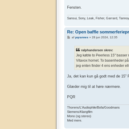
Fensten.
Sansui, Sony, Leak, Fisher, Garrard, Tannoy
Re: Open baffle sommerferiepr
I
af
pqrannes
»
28 jun 2024, 12:35
n
d
l
ralphandersen skrev:
æ
g
Jeg købte to Peerless 15" basser
Vitavox hornet. To basenheder på 8 
jeg enten finder 4 ens enheder elle
Ja, det kan kun gå godt med de 15''
Glæder mig til at høre nærmere.
PQR
Thorens/L'Audiophile/Bofa/Goodmans
Siemens/Klangfilm
Mono (og stereo)
Med mere.