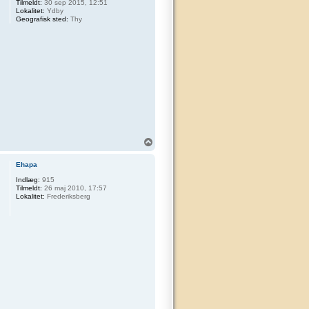
Tilmeldt:
30 sep 2015, 12:51
Lokalitet:
Ydby
Geografisk sted:
Thy
T
o
p
Ehapa
Indlæg:
915
Tilmeldt:
26 maj 2010, 17:57
Lokalitet:
Frederiksberg