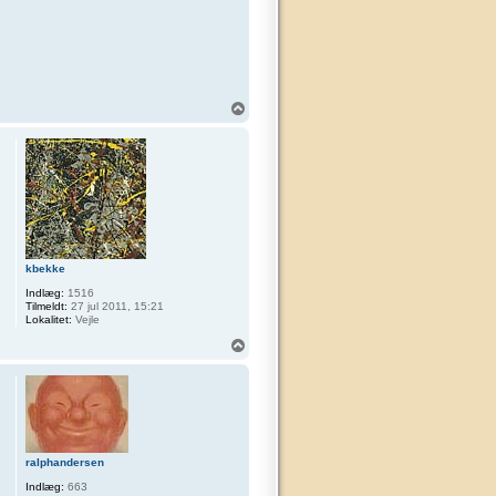
T
o
p
kbekke
Indlæg:
1516
Tilmeldt:
27 jul 2011, 15:21
Lokalitet:
Vejle
T
o
p
ralphandersen
Indlæg:
663