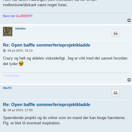
mellemtone/diskant være noget foran.
Bare det
GLØDER
!!!
kbekke
Re: Open baffle sommerferieprojektkladde
I
09 jul 2024, 16:23
n
d
Crazy og helt og aldeles vidunderligt. Jeg er vild med det uanset hvordan
l
det lyder
æ
g
Ornithology
OleTC
Re: Open baffle sommerferieprojektkladde
I
09 jul 2024, 17:50
n
d
Spændende projekt og du virker som en mand der kan bruge hænderne.
l
Flg. er blot til eventuel inspiration.
æ
g