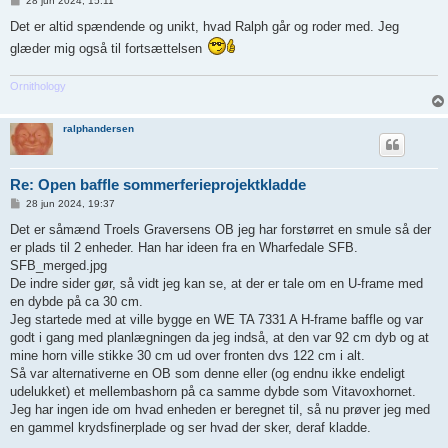
28 jun 2024, 15:11
n
d
Det er altid spændende og unikt, hvad Ralph går og roder med. Jeg
l
glæder mig også til fortsættelsen
æ
g
Ornithology
ralphandersen
Re: Open baffle sommerferieprojektkladde
I
28 jun 2024, 19:37
n
d
Det er såmænd Troels Graversens OB jeg har forstørret en smule så der
l
er plads til 2 enheder. Han har ideen fra en Wharfedale SFB.
æ
g
SFB_merged.jpg
De indre sider gør, så vidt jeg kan se, at der er tale om en U-frame med
en dybde på ca 30 cm.
Jeg startede med at ville bygge en WE TA 7331 A H-frame baffle og var
godt i gang med planlægningen da jeg indså, at den var 92 cm dyb og at
mine horn ville stikke 30 cm ud over fronten dvs 122 cm i alt.
Så var alternativerne en OB som denne eller (og endnu ikke endeligt
udelukket) et mellembashorn på ca samme dybde som Vitavoxhornet.
Jeg har ingen ide om hvad enheden er beregnet til, så nu prøver jeg med
en gammel krydsfinerplade og ser hvad der sker, deraf kladde.