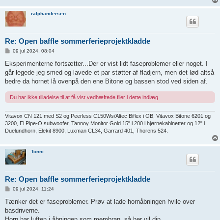
ralphandersen
Re: Open baffle sommerferieprojektkladde
I
09 jul 2024, 08:04
n
d
Eksperimenterne fortsætter...Der er vist lidt faseproblemer eller noget. I
l
går legede jeg smed og lavede et par støtter af fladjern, men det lød altså
æ
g
bedre da hornet lå ovenpå den ene Bitone og bassen stod ved siden af.
Du har ikke tilladelse til at få vist vedhæftede filer i dette indlæg.
Vitavox CN 121 med S2 og Peerless C150Ws/Altec Biflex i OB, Vitavox Bitone 6201 og
3200, El Pipe-O subwoofer, Tannoy Monitor Gold 15" i 200 l hjørnekabinetter og 12" i
Duelundhorn, Elekit 8900, Luxman CL34, Garrard 401, Thorens 524.
Tonni
Re: Open baffle sommerferieprojektkladde
I
09 jul 2024, 11:24
n
d
Tænker det er faseproblemer. Prøv at lade hornåbningen hvile over
l
basdriverne.
æ
g
Horn har luften i åbningen som membran, så her vil din