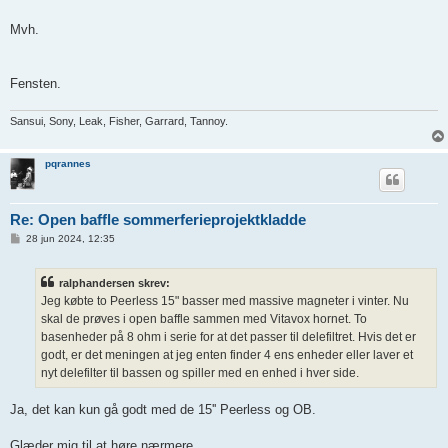
Mvh.
Fensten.
Sansui, Sony, Leak, Fisher, Garrard, Tannoy.
pqrannes
Re: Open baffle sommerferieprojektkladde
I
28 jun 2024, 12:35
n
d
l
ralphandersen skrev:
æ
g
Jeg købte to Peerless 15" basser med massive magneter i vinter. Nu
skal de prøves i open baffle sammen med Vitavox hornet. To
basenheder på 8 ohm i serie for at det passer til delefiltret. Hvis det er
godt, er det meningen at jeg enten finder 4 ens enheder eller laver et
nyt delefilter til bassen og spiller med en enhed i hver side.
Ja, det kan kun gå godt med de 15'' Peerless og OB.
Glæder mig til at høre nærmere.