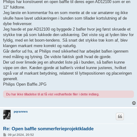
Philips har konstrueret en open baffle til deres egen AD12100 som er en
12" fuldtone.
Jeg læste en kommentar fra en som mente at de var amatører og ikke
skulle have lavet udskæringen i bunden som tillader kortslutning af de
dybe frekvenser.
Jeg havde et par AD12100 og byggede 2 bafler hvor jeg først skruede et
stykke træ på som lukkede den udskæring. Det viste sig at lyden blev for
fyldig, med en let boom-tendens. Så snart det stykke træ kom af, blev
klangen markant mere korrekt og naturlig.
Går derfor ud fra, at Philips med sikkerhed har arbejdet baflen igennem
med måling og lytning. De vidste faktisk godt hvad de gjorde.
Der ud over limede jeg en afrundet liste på i bunden, så baflen kunne
vippe om den. Kæden gjorde at baflen's vinkel kunne justeres, hvilket
også var af markant betydning, relateret til lyttepositionen og placeringen
generelt.
Philips Open Baffle.JPG
Du har ikke tilladelse til at få vist vedhæftede filer i dette indlæg.
pqrannes
Re: Open baffle sommerferieprojektkladde
I
09 jul 2024, 20:52