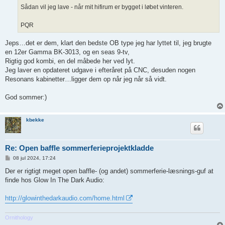
Sådan vil jeg lave - når mit hifirum er bygget i løbet vinteren.
PQR
Jeps…det er dem, klart den bedste OB type jeg har lyttet til, jeg brugte
en 12er Gamma BK-3013, og en seas 9-tv,
Rigtig god kombi, en del måbede her ved lyt.
Jeg laver en opdateret udgave i efteråret på CNC, desuden nogen
Resonans kabinetter…ligger dem op når jeg når så vidt.
God sommer:)
kbekke
Re: Open baffle sommerferieprojektkladde
I
08 jul 2024, 17:24
n
d
Der er rigtigt meget open baffle- (og andet) sommerferie-læsnings-guf at
l
finde hos Glow In The Dark Audio:
æ
g
http://glowinthedarkaudio.com/home.html
Ornithology