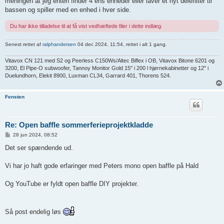
meningen at jeg enten finder 4 ens enheder eller laver et nyt delefilter til
bassen og spiller med en enhed i hver side.
Du har ikke tilladelse til at få vist vedhæftede filer i dette indlæg.
Senest rettet af
ralphandersen
04 dec 2024, 11:54, rettet i alt 1 gang.
Vitavox CN 121 med S2 og Peerless C150Ws/Altec Biflex i OB, Vitavox Bitone 6201 og
3200, El Pipe-O subwoofer, Tannoy Monitor Gold 15" i 200 l hjørnekabinetter og 12" i
Duelundhorn, Elekit 8900, Luxman CL34, Garrard 401, Thorens 524.
Fensten
Re: Open baffle sommerferieprojektkladde
I
28 jun 2024, 08:52
n
d
Det ser spændende ud.
l
æ
g
Vi har jo haft gode erfaringer med Peters mono open baffle på Hald
Og YouTube er fyldt open baffle DIY projekter.
Så post endelig løs