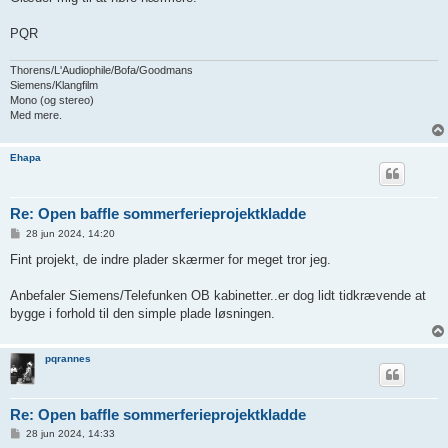
PQR
Thorens/L'Audiophile/Bofa/Goodmans
Siemens/Klangfilm
Mono (og stereo)
Med mere.
Ehapa
Re: Open baffle sommerferieprojektkladde
I
28 jun 2024, 14:20
n
d
Fint projekt, de indre plader skærmer for meget tror jeg.
l
æ
g
Anbefaler Siemens/Telefunken OB kabinetter..er dog lidt tidkrævende at
bygge i forhold til den simple plade løsningen.
pqrannes
Re: Open baffle sommerferieprojektkladde
I
28 jun 2024, 14:33
n