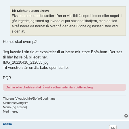
n
d
l
ralphandersen skrev:
æ
g
Eksperimenterne fortsætter...Der er vist lidt faseproblemer eller noget. I
går legede jeg smed og lavede et par støtter af fladjern, men det lød
altså bedre da hornet lå ovenpå den ene Bitone og bassen stod ved
siden af.
Hornet skal oven på!
Jeg lavede i sin tid et exoskelet til at bære mit store Bofa-horn. Det ses
til hhv højre på billedet her.
IMG_20210418_212035.jpg
Til venstre står en JE-Labs open baffle.
PQR
Du har ikke tilladelse til at få vist vedhæftede filer i dette indlæg.
Thorens/L'Audiophile/Bofa/Goodmans
Siemens/Klangfilm
Mono (og stereo)
Med mere.
Ehapa