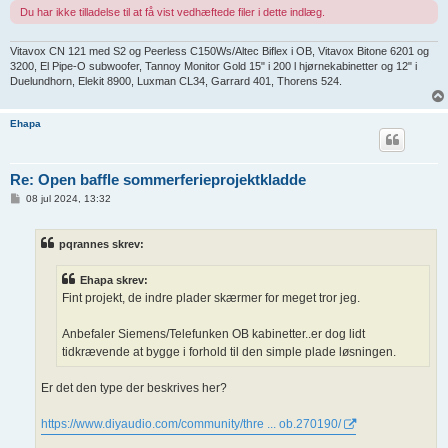
Du har ikke tilladelse til at få vist vedhæftede filer i dette indlæg.
Vitavox CN 121 med S2 og Peerless C150Ws/Altec Biflex i OB, Vitavox Bitone 6201 og
3200, El Pipe-O subwoofer, Tannoy Monitor Gold 15" i 200 l hjørnekabinetter og 12" i
Duelundhorn, Elekit 8900, Luxman CL34, Garrard 401, Thorens 524.
Ehapa
Re: Open baffle sommerferieprojektkladde
I
08 jul 2024, 13:32
n
d
l
pqrannes skrev:
æ
g
Ehapa skrev:
Fint projekt, de indre plader skærmer for meget tror jeg.
Anbefaler Siemens/Telefunken OB kabinetter..er dog lidt
tidkrævende at bygge i forhold til den simple plade løsningen.
Er det den type der beskrives her?
https://www.diyaudio.com/community/thre ... ob.270190/