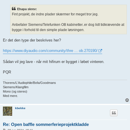
d
l
Ehapa skrev:
æ
g
Fint projekt, de indre plader skærmer for meget tror jeg.
Anbefaler Siemens/Telefunken OB kabinetter..er dog lidt tidkrævende at
bygge i forhold til den simple plade løsningen.
Er det den type der beskrives her?
https://www.diyaudio.com/community/thre ... ob.270190/
Sådan vil jeg lave - når mit hifirum er bygget i løbet vinteren.
PQR
Thorens/L'Audiophile/Bofa/Goodmans
Siemens/Klangfilm
Mono (og stereo)
Med mere.
kbekke
Re: Open baffle sommerferieprojektkladde
I