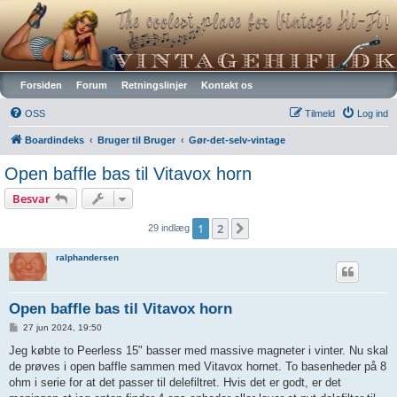
Vintagehifi.dk
Forsiden
Forum
Retningslinjer
Kontakt os
OSS
Tilmeld
Log ind
Boardindeks
Bruger til Bruger
Gør-det-selv-vintage
Open baffle bas til Vitavox horn
Besvar
1
2
Næste
29 indlæg
ralphandersen
Open baffle bas til Vitavox horn
I
27 jun 2024, 19:50
n
d
Jeg købte to Peerless 15" basser med massive magneter i vinter. Nu skal
l
de prøves i open baffle sammen med Vitavox hornet. To basenheder på 8
æ
g
ohm i serie for at det passer til delefiltret. Hvis det er godt, er det