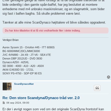
Efter gentagne gange at have forsøgt at få de originbale træskruer til at
l
bide ordentlig i den gamle spån-baffel, har jeg besluttet at montere
æ
g
enhederne med m4 unbrako maskinskruer, og en slagmøtrik, som bider
sig fast i baflen bagfra. Så skulle problemet være løst.
Tænker at alle mine ScanDynaco højttalere vil blive således opgraderet.
Du har ikke tilladelse til at få vist vedhæftede filer i dette indlæg.
Venligst Brian
Aurex Sysem 15 - Ortofon 445 - ITT 6090S
BG 6000/MMC20CL/MMC6000
JVC 4VN880 - JA-X9 - JT-V6 - SEA V7E
Denon DBP 2012UD - DVD 3930
Dynaco A25X - A25XL
SD 3000 - 4000 - A10 - A20 - A50X
AKAI GX630D SS - 1721L
SONY PS-4750 - SDP-EP 90 ES
ScanDynacoNut
Re: Den store Scandyna/Dynaco tråd ver. 2.0
I
06 sep 2024, 09:00
n
d
Er der i øvrigt nogen som ved om det originale ScanDyna frontstof kan