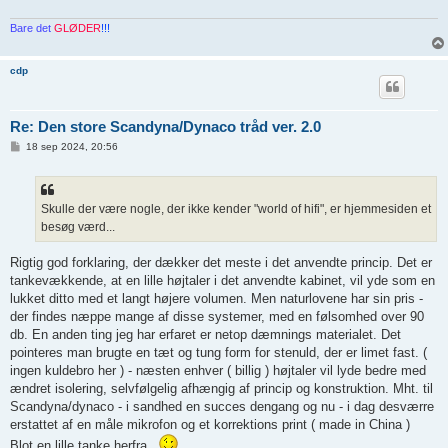
Bare det
GLØDER
!!!
cdp
Re: Den store Scandyna/Dynaco tråd ver. 2.0
I
18 sep 2024, 20:56
n
d
l
æ
g
Skulle der være nogle, der ikke kender "world of hifi", er hjemmesiden et
besøg værd...
Rigtig god forklaring, der dækker det meste i det anvendte princip. Det er
tankevækkende, at en lille højtaler i det anvendte kabinet, vil yde som en
lukket ditto med et langt højere volumen. Men naturlovene har sin pris -
der findes næppe mange af disse systemer, med en følsomhed over 90
db. En anden ting jeg har erfaret er netop dæmnings materialet. Det
pointeres man brugte en tæt og tung form for stenuld, der er limet fast. (
ingen kuldebro her ) - næsten enhver ( billig ) højtaler vil lyde bedre med
ændret isolering, selvfølgelig afhængig af princip og konstruktion. Mht. til
Scandyna/dynaco - i sandhed en succes dengang og nu - i dag desværre
erstattet af en måle mikrofon og et korrektions print ( made in China )
Blot en lille tanke herfra..