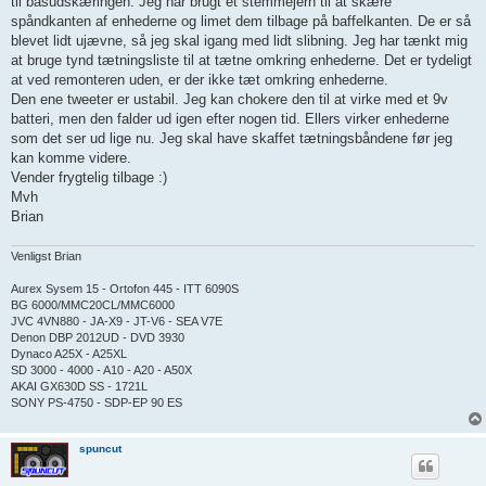
til basudskæringen. Jeg har brugt et stemmejern til at skære
spåndkanten af enhederne og limet dem tilbage på baffelkanten. De er så
blevet lidt ujævne, så jeg skal igang med lidt slibning. Jeg har tænkt mig
at bruge tynd tætningsliste til at tætne omkring enhederne. Det er tydeligt
at ved remonteren uden, er der ikke tæt omkring enhederne.
Den ene tweeter er ustabil. Jeg kan chokere den til at virke med et 9v
batteri, men den falder ud igen efter nogen tid. Ellers virker enhederne
som det ser ud lige nu. Jeg skal have skaffet tætningsbåndene før jeg
kan komme videre.
Vender frygtelig tilbage :)
Mvh
Brian
Venligst Brian
Aurex Sysem 15 - Ortofon 445 - ITT 6090S
BG 6000/MMC20CL/MMC6000
JVC 4VN880 - JA-X9 - JT-V6 - SEA V7E
Denon DBP 2012UD - DVD 3930
Dynaco A25X - A25XL
SD 3000 - 4000 - A10 - A20 - A50X
AKAI GX630D SS - 1721L
SONY PS-4750 - SDP-EP 90 ES
spuncut