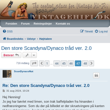
Vintagehifi.dk
Forsiden
Forum
Retningslinjer
Kontakt os
OSS
Tilmeld
Log ind
Boardindeks
Udstyr
Højttalere
Den store Scandyna/Dynaco tråd ver. 2.0
Besvar
Side
47
af
48
1
44
45
46
47
48
Forrige
Næste
716 indlæg
…
ScanDynacoNut
Re: Den store Scandyna/Dynaco tråd ver. 2.0
I
31 aug 2024, 10:24
n
d
Hej Henning!
l
Jo jeg har bøvlet med limen, son trak baffelpladen fra hinanden i
æ
g
nedfræsningerne. Som du der på billedet er der skruetvingere på kanten