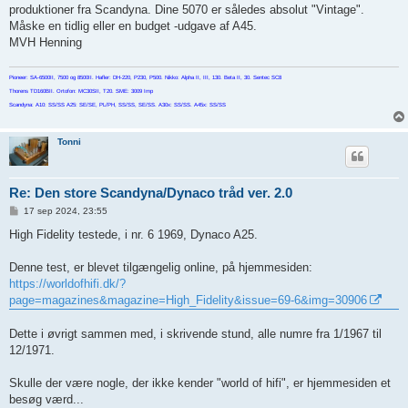
produktioner fra Scandyna. Dine 5070 er således absolut "Vintage".
Måske en tidlig eller en budget -udgave af A45.
MVH Henning
Pioneer: SA-6500II, 7500 og 8500II. Hafler: DH-220, P230, P500. Nikko: Alpha II, III, 130. Beta II, 30. Sentec SC8
Thorens TD160BII. Ortofon: MC30SII, T20. SME: 3009 Imp
Scandyna: A10: SS/SS A25: SE/SE, PL/PH, SS/SS, SE/SS. A30x: SS/SS. A45x: SS/SS
Tonni
Re: Den store Scandyna/Dynaco tråd ver. 2.0
I
17 sep 2024, 23:55
n
d
High Fidelity testede, i nr. 6 1969, Dynaco A25.
l
æ
g
Denne test, er blevet tilgængelig online, på hjemmesiden:
https://worldofhifi.dk/?
page=magazines&magazine=High_Fidelity&issue=69-6&img=30906
Dette i øvrigt sammen med, i skrivende stund, alle numre fra 1/1967 til
12/1971.
Skulle der være nogle, der ikke kender "world of hifi", er hjemmesiden et
besøg værd...