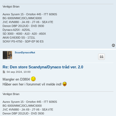
Venligst Brian
Aurex Sysem 15 - Ortofon 445 - ITT 6090S
BG 6000/MMC20CL/MMC6000
JVC 4VN880 - JA-X9 - JT-V6 - SEA V7E
Denon DBP 2012UD - DVD 3930
Dynaco A25X - A25XL
SD 3000 - 4000 - A10 - A20 - A50X
AKAI GX630D SS - 1721L
SONY PS-4750 - SDP-EP 90 ES
ScanDynacoNut
Re: Den store Scandyna/Dynaco tråd ver. 2.0
I
04 sep 2024, 10:00
n
d
Mangler en D3804
l
Håber een her i forummet vil melde ind!
æ
g
Venligst Brian
Aurex Sysem 15 - Ortofon 445 - ITT 6090S
BG 6000/MMC20CL/MMC6000
JVC 4VN880 - JA-X9 - JT-V6 - SEA V7E
Denon DBP 2012UD - DVD 3930