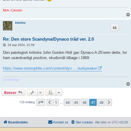
Mvh. Carsten
kbekke
Re: Den store Scandyna/Dynaco tråd ver. 2.0
I
18 sep 2024, 21:59
n
d
Den patologisk kritiske John Gordon Holt gav Dynaco A-25’eren dette, for
l
ham usædvanligt
positive
, skudsmål tilbage i 1969:
æ
g
https://www.stereophile.com/content/dyn ... oudspeaker
Ornithology
Besvar
Side
47
af
48
1
44
45
46
47
48
Forrige
Næste
716 indlæg
…
Boardindeks
Kontakt os
Slet cookies
Alle tider er
UTC+02:00