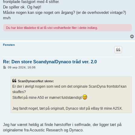
frontplade fastgjort med 4 stifter.
De spiller ok. Og højt!
Måske nogen kan sige noget om årgang? (er de overhovedet vintage?)
mvh
Du har ikke tilladelse til at få vist vedhæftede filer i dette indlæg.
Fensten
Re: Den store Scandyna/Dynaco tråd ver. 2.0
I
09 sep 2024, 16:06
n
d
l
ScanDynacoNut skrev:
æ
g
Er der i øvrigt nogen som ved om det originale ScanDyna frontstof kan
skaffes?
Stoffet på mine A50 er mørnet fuldstændigt
Jeg fandt noget, tæt på originalt, Dynaco stof på eBay til mine A25X.
Jeg har været heldig at finde hørstoffer i selfmade, der ligger tæt på
originalerne fra Acoustic Research og Dynaco.