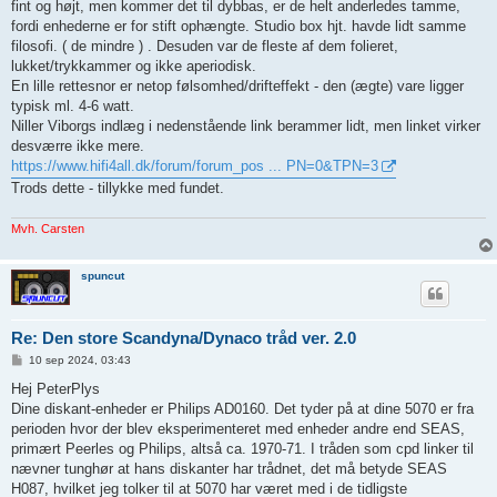
fint og højt, men kommer det til dybbas, er de helt anderledes tamme,
fordi enhederne er for stift ophængte. Studio box hjt. havde lidt samme
filosofi. ( de mindre ) . Desuden var de fleste af dem folieret,
lukket/trykkammer og ikke aperiodisk.
En lille rettesnor er netop følsomhed/drifteffekt - den (ægte) vare ligger
typisk ml. 4-6 watt.
Niller Viborgs indlæg i nedenstående link berammer lidt, men linket virker
desværre ikke mere.
https://www.hifi4all.dk/forum/forum_pos ... PN=0&TPN=3
Trods dette - tillykke med fundet.
Mvh. Carsten
spuncut
Re: Den store Scandyna/Dynaco tråd ver. 2.0
I
10 sep 2024, 03:43
n
d
Hej PeterPlys
l
Dine diskant-enheder er Philips AD0160. Det tyder på at dine 5070 er fra
æ
g
perioden hvor der blev eksperimenteret med enheder andre end SEAS,
primært Peerles og Philips, altså ca. 1970-71. I tråden som cpd linker til
nævner tunghør at hans diskanter har trådnet, det må betyde SEAS
H087, hvilket jeg tolker til at 5070 har været med i de tidligste