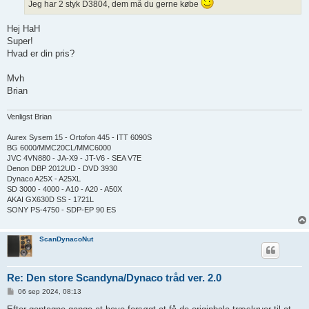
Jeg har 2 styk D3804, dem må du gerne købe
Hej HaH
Super!
Hvad er din pris?
Mvh
Brian
Venligst Brian
Aurex Sysem 15 - Ortofon 445 - ITT 6090S
BG 6000/MMC20CL/MMC6000
JVC 4VN880 - JA-X9 - JT-V6 - SEA V7E
Denon DBP 2012UD - DVD 3930
Dynaco A25X - A25XL
SD 3000 - 4000 - A10 - A20 - A50X
AKAI GX630D SS - 1721L
SONY PS-4750 - SDP-EP 90 ES
ScanDynacoNut
Re: Den store Scandyna/Dynaco tråd ver. 2.0
I
06 sep 2024, 08:13
n
d