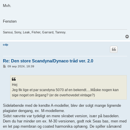
Mvh.
Fensten
Sansui, Sony, Leak, Fisher, Garrard, Tannoy.
cdp
Re: Den store Scandyna/Dynaco tråd ver. 2.0
I
09 sep 2024, 18:39
n
d
l
æ
g
Hej
Jeg fik lige et par scandyna 5070 af en bekendt.....Måske nogen kan
sige noget om årgang? (er de overhovedet vintage?)
Sideløbende med de kendte A-modeller, blev der solgt mange lignende
plagiater dengang, ex. M-modellerne.
Sidst nævnte var tydeligt en mere skrabet version, især på basdelen.
Dem du har minder om ex. M-30 versionen, godt nok Seas bas, men med
en let pap membran og coated harmonika ophæng. De spiller såmænd