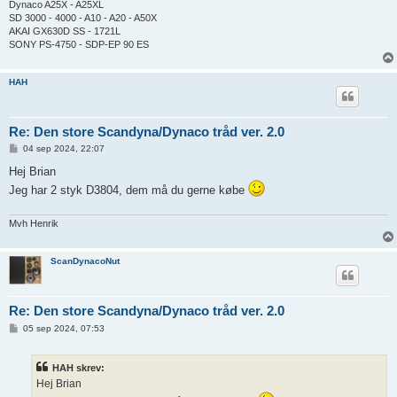
Dynaco A25X - A25XL
SD 3000 - 4000 - A10 - A20 - A50X
AKAI GX630D SS - 1721L
SONY PS-4750 - SDP-EP 90 ES
HAH
Re: Den store Scandyna/Dynaco tråd ver. 2.0
I
04 sep 2024, 22:07
n
d
Hej Brian
l
Jeg har 2 styk D3804, dem må du gerne købe
æ
g
Mvh Henrik
ScanDynacoNut
Re: Den store Scandyna/Dynaco tråd ver. 2.0
I
05 sep 2024, 07:53
n
d
l
HAH skrev:
æ
g
Hej Brian