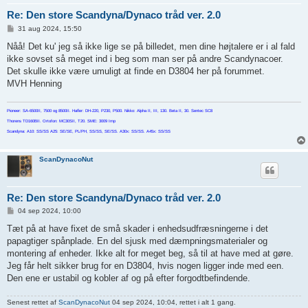
Re: Den store Scandyna/Dynaco tråd ver. 2.0
I
31 aug 2024, 15:50
n
d
Nåå! Det ku' jeg så ikke lige se på billedet, men dine højtalere er i al fald
l
ikke sovset så meget ind i beg som man ser på andre Scandynacoer.
æ
g
Det skulle ikke være umuligt at finde en D3804 her på forummet.
MVH Henning
Pioneer: SA-6500II, 7500 og 8500II. Hafler: DH-220, P230, P500. Nikko: Alpha II, III, 130. Beta II, 30. Sentec SC8
Thorens TD160BII. Ortofon: MC30SII, T20. SME: 3009 Imp
Scandyna: A10: SS/SS A25: SE/SE, PL/PH, SS/SS, SE/SS. A30x: SS/SS. A45x: SS/SS
ScanDynacoNut
Re: Den store Scandyna/Dynaco tråd ver. 2.0
I
04 sep 2024, 10:00
n
d
Tæt på at have fixet de små skader i enhedsudfræsningerne i det
l
papagtiger spånplade. En del sjusk med dæmpningsmaterialer og
æ
g
montering af enheder. Ikke alt for meget beg, så til at have med at gøre.
Jeg får helt sikker brug for en D3804, hvis nogen ligger inde med een.
Den ene er ustabil og kobler af og på efter forgodtbefindende.
Senest rettet af
ScanDynacoNut
04 sep 2024, 10:04, rettet i alt 1 gang.