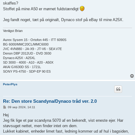
l
skaffes?
æ
g
Stoffet på mine A50 er mørnet fuldstændigt
Jeg fandt noget, tæt på originalt, Dynaco stof på eBay til mine A25X.
Venligst Brian
Aurex Sysem 15 - Ortofon 445 - ITT 6090S
BG 6000/MMC20CL/MMC6000
JVC 4VN880 - JA-X9 - JT-V6 - SEA V7E
Denon DBP 2012UD - DVD 3930
Dynaco A25X - A25XL
SD 3000 - 4000 - A10 - A20 - A50X
AKAI GX630D SS - 1721L
SONY PS-4750 - SDP-EP 90 ES
PeterPlys
Re: Den store Scandyna/Dynaco tråd ver. 2.0
I
09 sep 2024, 14:11
n
d
Hej
l
Jeg fik lige et par scandyna 5070 af en bekendt, vist eneste ejer. Har
æ
g
støvsuget nettet, men finder intet om dem.
Lukket kabinet, enheder limet fast, ledning kommer ud af hul i bagsiden,