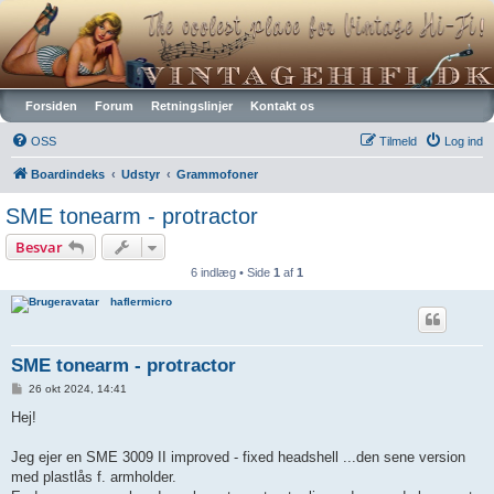
Vintagehifi.dk
Forsiden
Forum
Retningslinjer
Kontakt os
OSS
Tilmeld
Log ind
Boardindeks
Udstyr
Grammofoner
SME tonearm - protractor
Besvar
6 indlæg • Side
1
af
1
haflermicro
SME tonearm - protractor
I
26 okt 2024, 14:41
n
d
Hej!
l
æ
g
Jeg ejer en SME 3009 II improved - fixed headshell ...den sene version
med plastlås f. armholder.