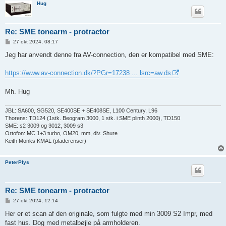
Hug
Re: SME tonearm - protractor
I
27 okt 2024, 08:17
n
d
Jeg har anvendt denne fra AV-connection, den er kompatibel med SME:
l
æ
g
https://www.av-connection.dk/?PGr=17238 ... lsrc=aw.ds
Mh. Hug
JBL: SA600, SG520, SE400SE + SE408SE, L100 Century, L96
Thorens: TD124 (1stk. Beogram 3000, 1 stk. i SME plinth 2000), TD150
SME: s2 3009 og 3012, 3009 s3
Ortofon: MC 1+3 turbo, OM20, mm, div. Shure
Keith Monks KMAL (pladerenser)
PeterPlys
Re: SME tonearm - protractor
I
27 okt 2024, 12:14
n
d
Her er et scan af den originale, som fulgte med min 3009 S2 Impr, med
l
fast hus. Dog med metalbøjle på armholderen.
æ