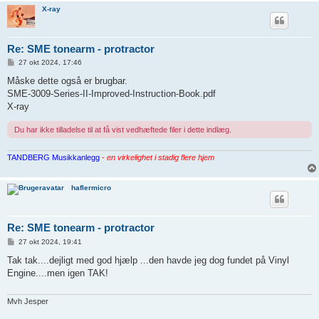
X-ray
Re: SME tonearm - protractor
I
27 okt 2024, 17:46
n
d
Måske dette også er brugbar.
l
SME-3009-Series-II-Improved-Instruction-Book.pdf
æ
g
X-ray
Du har ikke tilladelse til at få vist vedhæftede filer i dette indlæg.
TANDBERG Musikkanlegg
-
en virkelighet i stadig flere hjem
haflermicro
Re: SME tonearm - protractor
I
27 okt 2024, 19:41
n
d
Tak tak....dejligt med god hjælp ...den havde jeg dog fundet på Vinyl
l
Engine....men igen TAK!
æ
g
Mvh Jesper