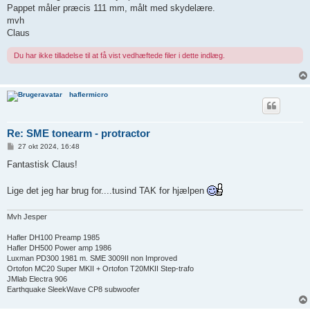
g
Pappet måler præcis 111 mm, målt med skydelære.
mvh
Claus
Du har ikke tilladelse til at få vist vedhæftede filer i dette indlæg.
haflermicro
Re: SME tonearm - protractor
I
27 okt 2024, 16:48
n
d
Fantastisk Claus!
l
æ
g
Lige det jeg har brug for....tusind TAK for hjælpen
Mvh Jesper
Hafler DH100 Preamp 1985
Hafler DH500 Power amp 1986
Luxman PD300 1981 m. SME 3009II non Improved
Ortofon MC20 Super MKII + Ortofon T20MKII Step-trafo
JMlab Electra 906
Earthquake SleekWave CP8 subwoofer