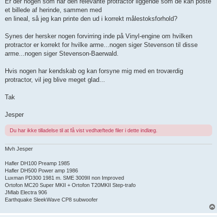
Er der nogen som har den relevante protractor liggende som de kan poste
et billede af herinde, sammen med
en lineal, så jeg kan printe den ud i korrekt målestoksforhold?
Synes der hersker nogen forvirring inde på Vinyl-engine om hvilken
protractor er korrekt for hvilke arme...nogen siger Stevenson til disse
arme...nogen siger Stevenson-Baerwald.
Hvis nogen har kendskab og kan forsyne mig med en troværdig
protractor, vil jeg blive meget glad...
Tak
Jesper
Du har ikke tilladelse til at få vist vedhæftede filer i dette indlæg.
Mvh Jesper
Hafler DH100 Preamp 1985
Hafler DH500 Power amp 1986
Luxman PD300 1981 m. SME 3009II non Improved
Ortofon MC20 Super MKII + Ortofon T20MKII Step-trafo
JMlab Electra 906
Earthquake SleekWave CP8 subwoofer