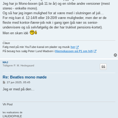
l
Jeg har jo Mono-boxen (på 11.te år) og en stribe andre versioner (mest
æ
g
stereo - enkelte mono).
Og så har jeg ingen mulighed for at være med i slutningen af juli…
For mig kan d. 12-14/8 eller 19-20/8 være muligheder, men der er de
fleste med kontor-/lærer-job nok i gang igen (på nær os senior-
undervisere og så selvfølgelig de der har trukket pensions-kortet).
Men en skøn idé
Claus
Følg med på min YouTube-kanal om plader og musik
her
På besøg hos salig Peter Lund Madsen i
Hjernekassen på P1 om hifi
MAJ
Tidligere P. M. Hedegaard
Re: Beatles mono møde
I
27 jun 2025, 05:45
n
d
Jeg er med på den…
l
æ
g
Vh Poul
les realisations de
L’AUDIOPHILE