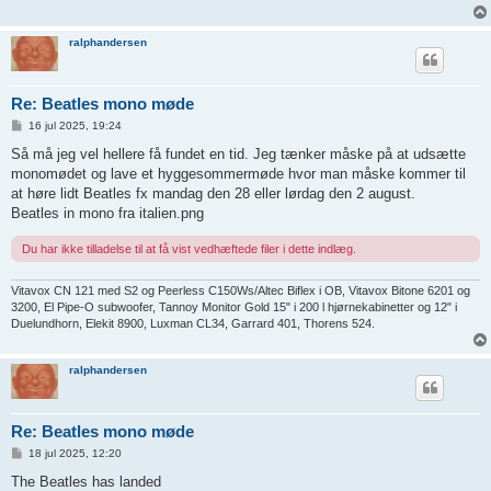
ralphandersen
Re: Beatles mono møde
I
16 jul 2025, 19:24
n
d
Så må jeg vel hellere få fundet en tid. Jeg tænker måske på at udsætte
l
monomødet og lave et hyggesommermøde hvor man måske kommer til
æ
g
at høre lidt Beatles fx mandag den 28 eller lørdag den 2 august.
Beatles in mono fra italien.png
Du har ikke tilladelse til at få vist vedhæftede filer i dette indlæg.
Vitavox CN 121 med S2 og Peerless C150Ws/Altec Biflex i OB, Vitavox Bitone 6201 og
3200, El Pipe-O subwoofer, Tannoy Monitor Gold 15" i 200 l hjørnekabinetter og 12" i
Duelundhorn, Elekit 8900, Luxman CL34, Garrard 401, Thorens 524.
ralphandersen
Re: Beatles mono møde
I
18 jul 2025, 12:20
n
d
The Beatles has landed