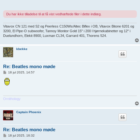
l
æ
g
Du har ikke tilladelse til at få vist vedhæftede filer i dette indlæg.
Vitavox CN 121 med S2 og Peerless C150Ws/Altec Biflex i OB, Vitavox Bitone 6201 og
3200, El Pipe-O subwoofer, Tannoy Monitor Gold 15" i 200 l hjørnekabinetter og 12" i
Duelundhorn, Elekit 8900, Luxman CL34, Garrard 401, Thorens 524.
kbekke
Re: Beatles mono møde
I
18 jul 2025, 14:57
n
d
l
æ
g
Ornithology
Captain Phoenix
Re: Beatles mono møde
I
18 jul 2025, 16:32
n