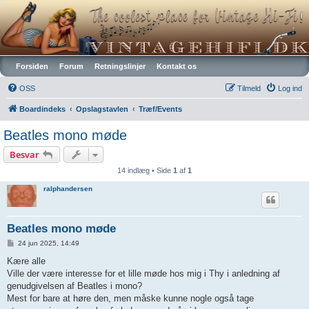
Vintagehifi.dk
Forsiden
Forum
Retningslinjer
Kontakt os
OSS
Tilmeld
Log ind
Boardindeks
Opslagstavlen
Træf/Events
Beatles mono møde
Besvar
14 indlæg • Side
1
af
1
ralphandersen
Beatles mono møde
I
24 jun 2025, 14:49
n
d
Kære alle
l
Ville der være interesse for et lille møde hos mig i Thy i anledning af
æ
g
genudgivelsen af Beatles i mono?
Mest for bare at høre den, men måske kunne nogle også tage