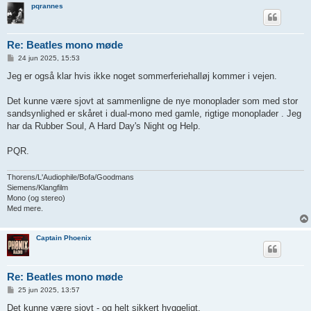
pqrannes
Re: Beatles mono møde
I
24 jun 2025, 15:53
n
d
Jeg er også klar hvis ikke noget sommerferiehalløj kommer i vejen.
l
æ
g
Det kunne være sjovt at sammenligne de nye monoplader som med stor
sandsynlighed er skåret i dual-mono med gamle, rigtige monoplader . Jeg
har da Rubber Soul, A Hard Day's Night og Help.
PQR.
Thorens/L'Audiophile/Bofa/Goodmans
Siemens/Klangfilm
Mono (og stereo)
Med mere.
Captain Phoenix
Re: Beatles mono møde
I
25 jun 2025, 13:57
n
d
Det kunne være sjovt - og helt sikkert hyggeligt.