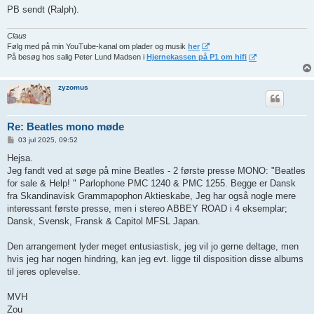
PB sendt (Ralph).
Claus
Følg med på min YouTube-kanal om plader og musik
her
På besøg hos salig Peter Lund Madsen i
Hjernekassen på P1 om hifi
zyzomus
Re: Beatles mono møde
I
03 jul 2025, 09:52
n
d
Hejsa.
l
Jeg fandt ved at søge på mine Beatles - 2 første presse MONO: "Beatles
æ
g
for sale & Help! " Parlophone PMC 1240 & PMC 1255. Begge er Dansk
fra Skandinavisk Grammapophon Aktieskabe, Jeg har også nogle mere
interessant første presse, men i stereo ABBEY ROAD i 4 eksemplar;
Dansk, Svensk, Fransk & Capitol MFSL Japan.
Den arrangement lyder meget entusiastisk, jeg vil jo gerne deltage, men
hvis jeg har nogen hindring, kan jeg evt. ligge til disposition disse albums
til jeres oplevelse.
MVH
Zou