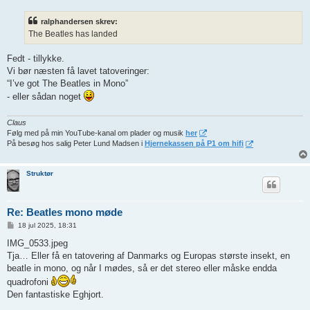
d
l
ralphandersen skrev:
æ
g
The Beatles has landed
Fedt - tillykke.
Vi bør næsten få lavet tatoveringer:
“I’ve got The Beatles in Mono”
- eller sådan noget
Claus
Følg med på min YouTube-kanal om plader og musik
her
På besøg hos salig Peter Lund Madsen i
Hjernekassen på P1 om hifi
Struktør
Re: Beatles mono møde
I
18 jul 2025, 18:31
n
d
IMG_0533.jpeg
l
Tja… Eller få en tatovering af Danmarks og Europas største insekt, en
æ
g
beatle in mono, og når I mødes, så er det stereo eller måske endda
quadrofoni
Den fantastiske Eghjort.