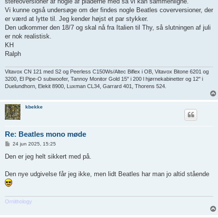
stereoversioner af nogle af pladerne med så vi kan sammenligne.
Vi kunne også undersøge om der findes nogle Beatles coverversioner, der
er værd at lytte til. Jeg kender højst et par stykker.
Den udkommer den 18/7 og skal nå fra Italien til Thy, så slutningen af juli
er nok realistisk.
KH
Ralph
Vitavox CN 121 med S2 og Peerless C150Ws/Altec Biflex i OB, Vitavox Bitone 6201 og
3200, El Pipe-O subwoofer, Tannoy Monitor Gold 15" i 200 l hjørnekabinetter og 12" i
Duelundhorn, Elekit 8900, Luxman CL34, Garrard 401, Thorens 524.
kbekke
Re: Beatles mono møde
I
24 jun 2025, 15:25
n
d
Den er jeg helt sikkert med på.
l
æ
g
Den nye udgivelse får jeg ikke, men lidt Beatles har man jo altid stående
Ornithology