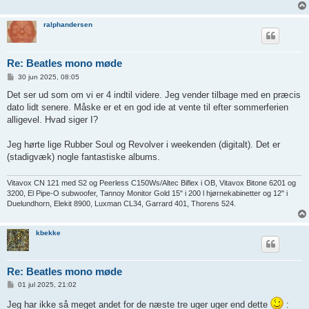
ralphandersen
Re: Beatles mono møde
I
30 jun 2025, 08:05
n
d
Det ser ud som om vi er 4 indtil videre. Jeg vender tilbage med en præcis
l
dato lidt senere. Måske er et en god ide at vente til efter sommerferien
æ
g
alligevel. Hvad siger I?
Jeg hørte lige Rubber Soul og Revolver i weekenden (digitalt). Det er
(stadigvæk) nogle fantastiske albums.
Vitavox CN 121 med S2 og Peerless C150Ws/Altec Biflex i OB, Vitavox Bitone 6201 og
3200, El Pipe-O subwoofer, Tannoy Monitor Gold 15" i 200 l hjørnekabinetter og 12" i
Duelundhorn, Elekit 8900, Luxman CL34, Garrard 401, Thorens 524.
kbekke
Re: Beatles mono møde
I
01 jul 2025, 21:02
n
d
Jeg har ikke så meget andet for de næste tre uger uger end dette
:
l