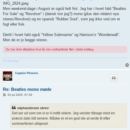
IMG_2824.jpeg
æ
g
Men weekend-dage i August er også helt fint. Jeg har i hvert fald “Beatles
For Sale” og “Revolver” i (dansk tror jeg?) mono (plus den relativt nye
stereo-Revolver) og en spansk “Rubber Soul”, som jeg ikke ved om er
fugl eller fisk.
Dertil i hvert fald også “Yellow Submarine” og Harrison’s “Wonderwall”.
Men de er jo begge stereo.
Du har ikke tilladelse til at få vist vedhæftede filer i dette indlæg.
Ornithology
Captain Phoenix
Re: Beatles mono møde
I
02 jul 2025, 07:29
n
d
l
ralphandersen skrev:
æ
g
Det ser ud som om vi er 4 indtil videre. Jeg vender tilbage med en
præcis dato lidt senere. Måske er et en god ide at vente til efter
sommerferien alligevel.