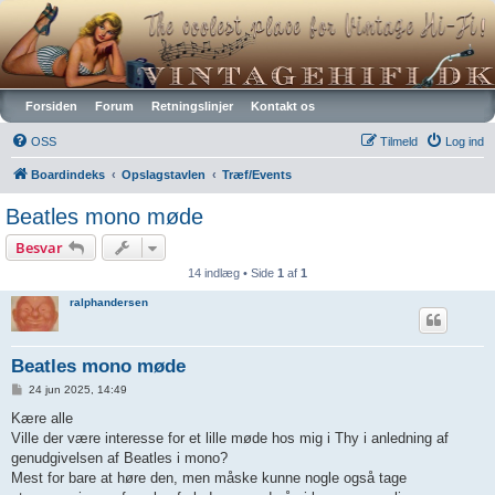
Vintagehifi.dk
Forsiden
Forum
Retningslinjer
Kontakt os
OSS
Tilmeld
Log ind
Boardindeks
Opslagstavlen
Træf/Events
Beatles mono møde
Besvar
14 indlæg • Side
1
af
1
ralphandersen
Beatles mono møde
I
24 jun 2025, 14:49
n
d
Kære alle
l
Ville der være interesse for et lille møde hos mig i Thy i anledning af
æ
g
genudgivelsen af Beatles i mono?
Mest for bare at høre den, men måske kunne nogle også tage