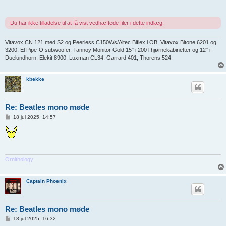
l
æ
g
Du har ikke tilladelse til at få vist vedhæftede filer i dette indlæg.
Vitavox CN 121 med S2 og Peerless C150Ws/Altec Biflex i OB, Vitavox Bitone 6201 og
3200, El Pipe-O subwoofer, Tannoy Monitor Gold 15" i 200 l hjørnekabinetter og 12" i
Duelundhorn, Elekit 8900, Luxman CL34, Garrard 401, Thorens 524.
kbekke
Re: Beatles mono møde
I
18 jul 2025, 14:57
n
d
l
æ
g
Ornithology
Captain Phoenix
Re: Beatles mono møde
I
18 jul 2025, 16:32
n