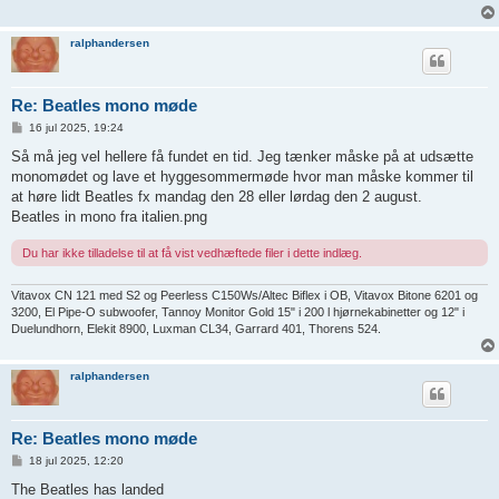
ralphandersen
Re: Beatles mono møde
I
16 jul 2025, 19:24
n
d
Så må jeg vel hellere få fundet en tid. Jeg tænker måske på at udsætte
l
monomødet og lave et hyggesommermøde hvor man måske kommer til
æ
g
at høre lidt Beatles fx mandag den 28 eller lørdag den 2 august.
Beatles in mono fra italien.png
Du har ikke tilladelse til at få vist vedhæftede filer i dette indlæg.
Vitavox CN 121 med S2 og Peerless C150Ws/Altec Biflex i OB, Vitavox Bitone 6201 og
3200, El Pipe-O subwoofer, Tannoy Monitor Gold 15" i 200 l hjørnekabinetter og 12" i
Duelundhorn, Elekit 8900, Luxman CL34, Garrard 401, Thorens 524.
ralphandersen
Re: Beatles mono møde
I
18 jul 2025, 12:20
n
d
The Beatles has landed