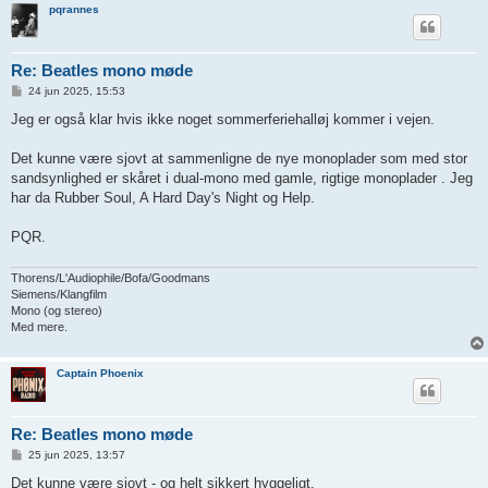
pqrannes
Re: Beatles mono møde
I
24 jun 2025, 15:53
n
d
Jeg er også klar hvis ikke noget sommerferiehalløj kommer i vejen.
l
æ
g
Det kunne være sjovt at sammenligne de nye monoplader som med stor
sandsynlighed er skåret i dual-mono med gamle, rigtige monoplader . Jeg
har da Rubber Soul, A Hard Day's Night og Help.
PQR.
Thorens/L'Audiophile/Bofa/Goodmans
Siemens/Klangfilm
Mono (og stereo)
Med mere.
Captain Phoenix
Re: Beatles mono møde
I
25 jun 2025, 13:57
n
d
Det kunne være sjovt - og helt sikkert hyggeligt.