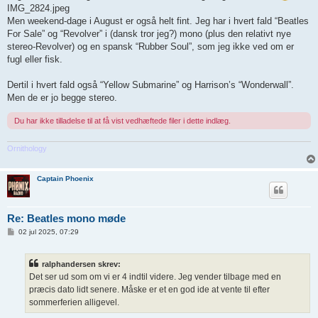
IMG_2824.jpeg
æ
g
Men weekend-dage i August er også helt fint. Jeg har i hvert fald “Beatles
For Sale” og “Revolver” i (dansk tror jeg?) mono (plus den relativt nye
stereo-Revolver) og en spansk “Rubber Soul”, som jeg ikke ved om er
fugl eller fisk.
Dertil i hvert fald også “Yellow Submarine” og Harrison’s “Wonderwall”.
Men de er jo begge stereo.
Du har ikke tilladelse til at få vist vedhæftede filer i dette indlæg.
Ornithology
Captain Phoenix
Re: Beatles mono møde
I
02 jul 2025, 07:29
n
d
l
ralphandersen skrev:
æ
g
Det ser ud som om vi er 4 indtil videre. Jeg vender tilbage med en
præcis dato lidt senere. Måske er et en god ide at vente til efter
sommerferien alligevel.