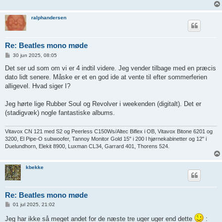
ralphandersen
Re: Beatles mono møde
I
30 jun 2025, 08:05
n
d
Det ser ud som om vi er 4 indtil videre. Jeg vender tilbage med en præcis
l
dato lidt senere. Måske er et en god ide at vente til efter sommerferien
æ
g
alligevel. Hvad siger I?
Jeg hørte lige Rubber Soul og Revolver i weekenden (digitalt). Det er
(stadigvæk) nogle fantastiske albums.
Vitavox CN 121 med S2 og Peerless C150Ws/Altec Biflex i OB, Vitavox Bitone 6201 og
3200, El Pipe-O subwoofer, Tannoy Monitor Gold 15" i 200 l hjørnekabinetter og 12" i
Duelundhorn, Elekit 8900, Luxman CL34, Garrard 401, Thorens 524.
kbekke
Re: Beatles mono møde
I
01 jul 2025, 21:02
n
d
Jeg har ikke så meget andet for de næste tre uger uger end dette
:
l