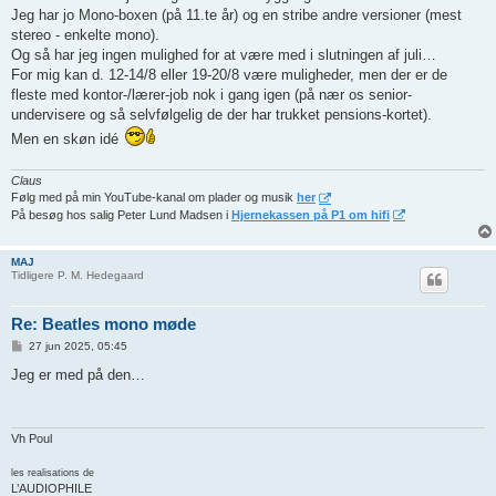
l
Jeg har jo Mono-boxen (på 11.te år) og en stribe andre versioner (mest
æ
g
stereo - enkelte mono).
Og så har jeg ingen mulighed for at være med i slutningen af juli…
For mig kan d. 12-14/8 eller 19-20/8 være muligheder, men der er de
fleste med kontor-/lærer-job nok i gang igen (på nær os senior-
undervisere og så selvfølgelig de der har trukket pensions-kortet).
Men en skøn idé
Claus
Følg med på min YouTube-kanal om plader og musik
her
På besøg hos salig Peter Lund Madsen i
Hjernekassen på P1 om hifi
MAJ
Tidligere P. M. Hedegaard
Re: Beatles mono møde
I
27 jun 2025, 05:45
n
d
Jeg er med på den…
l
æ
g
Vh Poul
les realisations de
L’AUDIOPHILE