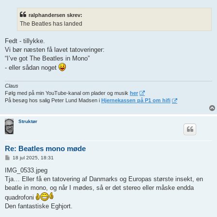
d
l
ralphandersen skrev:
æ
g
The Beatles has landed
Fedt - tillykke.
Vi bør næsten få lavet tatoveringer:
“I’ve got The Beatles in Mono”
- eller sådan noget
Claus
Følg med på min YouTube-kanal om plader og musik
her
På besøg hos salig Peter Lund Madsen i
Hjernekassen på P1 om hifi
Struktør
Re: Beatles mono møde
I
18 jul 2025, 18:31
n
d
IMG_0533.jpeg
l
Tja… Eller få en tatovering af Danmarks og Europas største insekt, en
æ
g
beatle in mono, og når I mødes, så er det stereo eller måske endda
quadrofoni
Den fantastiske Eghjort.