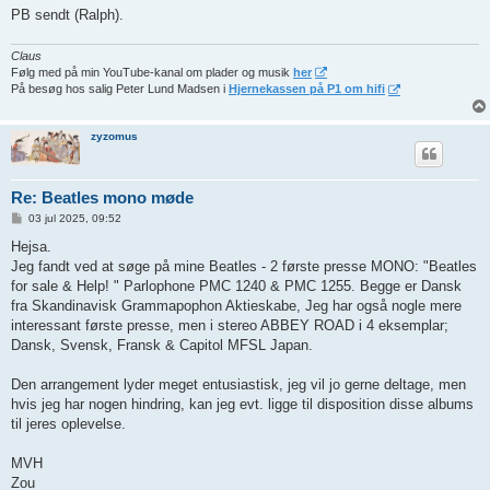
PB sendt (Ralph).
Claus
Følg med på min YouTube-kanal om plader og musik
her
På besøg hos salig Peter Lund Madsen i
Hjernekassen på P1 om hifi
zyzomus
Re: Beatles mono møde
I
03 jul 2025, 09:52
n
d
Hejsa.
l
Jeg fandt ved at søge på mine Beatles - 2 første presse MONO: "Beatles
æ
g
for sale & Help! " Parlophone PMC 1240 & PMC 1255. Begge er Dansk
fra Skandinavisk Grammapophon Aktieskabe, Jeg har også nogle mere
interessant første presse, men i stereo ABBEY ROAD i 4 eksemplar;
Dansk, Svensk, Fransk & Capitol MFSL Japan.
Den arrangement lyder meget entusiastisk, jeg vil jo gerne deltage, men
hvis jeg har nogen hindring, kan jeg evt. ligge til disposition disse albums
til jeres oplevelse.
MVH
Zou