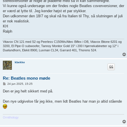
stereoversioner af nogle af pladerne med så vi kan sammenligne.
Vi kunne også undersøge om der findes nogle Beatles coverversioner, der
er værd at lytte til. Jeg kender højst et par stykker.
Den udkommer den 18/7 og skal nå fra Italien til Thy, så slutningen af juli
er nok realistisk.
KH
Ralph
Vitavox CN 121 med S2 og Peerless C150Ws/Altec Biflex i OB, Vitavox Bitone 6201 og
3200, El Pipe-O subwoofer, Tannoy Monitor Gold 15" i 200 l hjørnekabinetter og 12" i
Duelundhorn, Elekit 8900, Luxman CL34, Garrard 401, Thorens 524.
kbekke
Re: Beatles mono møde
I
24 jun 2025, 15:25
n
d
Den er jeg helt sikkert med på.
l
æ
g
Den nye udgivelse får jeg ikke, men lidt Beatles har man jo altid stående
Ornithology