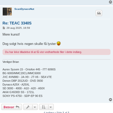
ScanDynacoNut
Re: TEAC 3340S
I
29 aug 2025, 16:59
n
d
Mere kunst!
l
æ
g
Dog solgt hvis nogen skulle få lyster
Du har ikke tilladelse til at få vist vedhæftede filer i dette indlæg.
Venligst Brian
Aurex Sysem 15 - Ortofon 445 - ITT 6090S
BG 6000/MMC20CL/MMC6000
JVC 4VN880 - JA-X9 - JT-V6 - SEA V7E
Denon DBP 2012UD - DVD 3930
Dynaco A25X - A25XL
SD 3000 - 4000 - A10 - A20 - A50X
AKAI GX630D SS - 1721L
SONY PS-4750 - SDP-EP 90 ES
Besvar
4 indlæg • Side
1
af
1