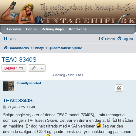
Vintagehifi.dk
Forsiden
Forum
Retningslinjer
Kontakt os
OSS
Tilmeld
Log ind
Boardindeks
Udstyr
Quadrofonisk hjørne
TEAC 3340S
Besvar
4 indlæg • Side
1
af
1
ScanDynacoNut
TEAC 3340S
I
24 jun 2025, 17:48
n
d
Solgte nogle stykker af denne TEAC model (3340S), i min teenagetid
l
som sælger i TV-Huset i Skive. Det var en drøm en dag at få råd til sådan
æ
g
en maskine. Er dog helt tilfreds med AKAI versionen
Jeg var den
drivende sælger af CD-4 og quadrofonisk udstyr i butikken, og passionen