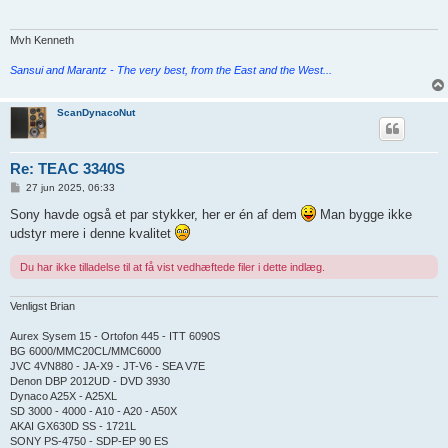
æ
g
Mvh Kenneth
Sansui and Marantz - The very best, from the East and the West...
ScanDynacoNut
Re: TEAC 3340S
I
27 jun 2025, 06:33
n
d
Sony havde også et par stykker, her er én af dem
Man bygge ikke
l
udstyr mere i denne kvalitet
æ
g
Du har ikke tilladelse til at få vist vedhæftede filer i dette indlæg.
Venligst Brian
Aurex Sysem 15 - Ortofon 445 - ITT 6090S
BG 6000/MMC20CL/MMC6000
JVC 4VN880 - JA-X9 - JT-V6 - SEA V7E
Denon DBP 2012UD - DVD 3930
Dynaco A25X - A25XL
SD 3000 - 4000 - A10 - A20 - A50X
AKAI GX630D SS - 1721L
SONY PS-4750 - SDP-EP 90 ES