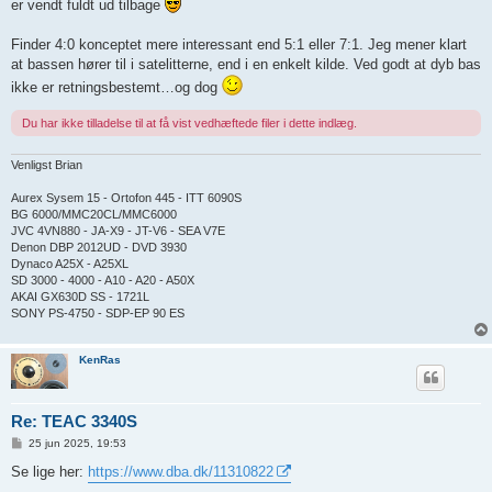
er vendt fuldt ud tilbage
Finder 4:0 konceptet mere interessant end 5:1 eller 7:1. Jeg mener klart
at bassen hører til i satelitterne, end i en enkelt kilde. Ved godt at dyb bas
ikke er retningsbestemt…og dog
Du har ikke tilladelse til at få vist vedhæftede filer i dette indlæg.
Venligst Brian
Aurex Sysem 15 - Ortofon 445 - ITT 6090S
BG 6000/MMC20CL/MMC6000
JVC 4VN880 - JA-X9 - JT-V6 - SEA V7E
Denon DBP 2012UD - DVD 3930
Dynaco A25X - A25XL
SD 3000 - 4000 - A10 - A20 - A50X
AKAI GX630D SS - 1721L
SONY PS-4750 - SDP-EP 90 ES
KenRas
Re: TEAC 3340S
I
25 jun 2025, 19:53
n
d
Se lige her:
https://www.dba.dk/11310822
l