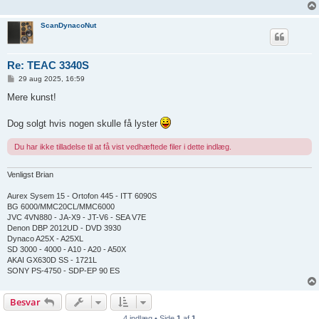
ScanDynacoNut
Re: TEAC 3340S
I
29 aug 2025, 16:59
n
d
Mere kunst!
l
æ
g
Dog solgt hvis nogen skulle få lyster
Du har ikke tilladelse til at få vist vedhæftede filer i dette indlæg.
Venligst Brian
Aurex Sysem 15 - Ortofon 445 - ITT 6090S
BG 6000/MMC20CL/MMC6000
JVC 4VN880 - JA-X9 - JT-V6 - SEA V7E
Denon DBP 2012UD - DVD 3930
Dynaco A25X - A25XL
SD 3000 - 4000 - A10 - A20 - A50X
AKAI GX630D SS - 1721L
SONY PS-4750 - SDP-EP 90 ES
Besvar
4 indlæg • Side
1
af
1