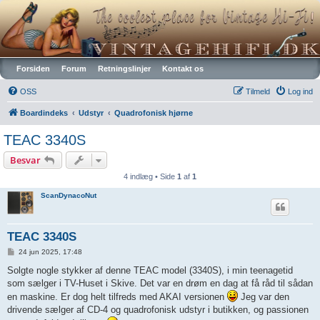
Vintagehifi.dk
Forsiden
Forum
Retningslinjer
Kontakt os
OSS
Tilmeld
Log ind
Boardindeks
Udstyr
Quadrofonisk hjørne
TEAC 3340S
Besvar
4 indlæg • Side
1
af
1
ScanDynacoNut
TEAC 3340S
I
24 jun 2025, 17:48
n
d
Solgte nogle stykker af denne TEAC model (3340S), i min teenagetid
l
som sælger i TV-Huset i Skive. Det var en drøm en dag at få råd til sådan
æ
g
en maskine. Er dog helt tilfreds med AKAI versionen
Jeg var den
drivende sælger af CD-4 og quadrofonisk udstyr i butikken, og passionen