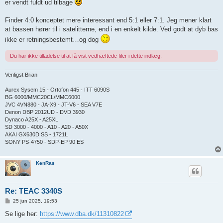
er vendt fuldt ud tilbage
Finder 4:0 konceptet mere interessant end 5:1 eller 7:1. Jeg mener klart
at bassen hører til i satelitterne, end i en enkelt kilde. Ved godt at dyb bas
ikke er retningsbestemt…og dog
Du har ikke tilladelse til at få vist vedhæftede filer i dette indlæg.
Venligst Brian
Aurex Sysem 15 - Ortofon 445 - ITT 6090S
BG 6000/MMC20CL/MMC6000
JVC 4VN880 - JA-X9 - JT-V6 - SEA V7E
Denon DBP 2012UD - DVD 3930
Dynaco A25X - A25XL
SD 3000 - 4000 - A10 - A20 - A50X
AKAI GX630D SS - 1721L
SONY PS-4750 - SDP-EP 90 ES
KenRas
Re: TEAC 3340S
I
25 jun 2025, 19:53
n
d
Se lige her:
https://www.dba.dk/11310822
l