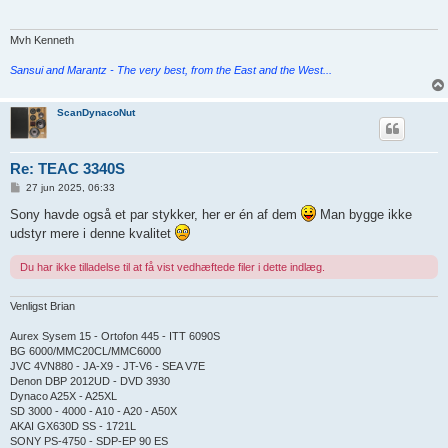
æ
g
Mvh Kenneth
Sansui and Marantz - The very best, from the East and the West...
ScanDynacoNut
Re: TEAC 3340S
I
27 jun 2025, 06:33
n
d
Sony havde også et par stykker, her er én af dem
Man bygge ikke
l
udstyr mere i denne kvalitet
æ
g
Du har ikke tilladelse til at få vist vedhæftede filer i dette indlæg.
Venligst Brian
Aurex Sysem 15 - Ortofon 445 - ITT 6090S
BG 6000/MMC20CL/MMC6000
JVC 4VN880 - JA-X9 - JT-V6 - SEA V7E
Denon DBP 2012UD - DVD 3930
Dynaco A25X - A25XL
SD 3000 - 4000 - A10 - A20 - A50X
AKAI GX630D SS - 1721L
SONY PS-4750 - SDP-EP 90 ES