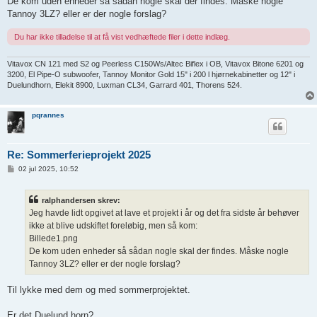
De kom uden enheder så sådan nogle skal der findes. Måske nogle
Tannoy 3LZ? eller er der nogle forslag?
Du har ikke tilladelse til at få vist vedhæftede filer i dette indlæg.
Vitavox CN 121 med S2 og Peerless C150Ws/Altec Biflex i OB, Vitavox Bitone 6201 og
3200, El Pipe-O subwoofer, Tannoy Monitor Gold 15" i 200 l hjørnekabinetter og 12" i
Duelundhorn, Elekit 8900, Luxman CL34, Garrard 401, Thorens 524.
pqrannes
Re: Sommerferieprojekt 2025
I
02 jul 2025, 10:52
n
d
l
ralphandersen skrev:
æ
g
Jeg havde lidt opgivet at lave et projekt i år og det fra sidste år behøver
ikke at blive udskiftet foreløbig, men så kom:
Billede1.png
De kom uden enheder så sådan nogle skal der findes. Måske nogle
Tannoy 3LZ? eller er der nogle forslag?
Til lykke med dem og med sommerprojektet.
Er det Duelund horn?