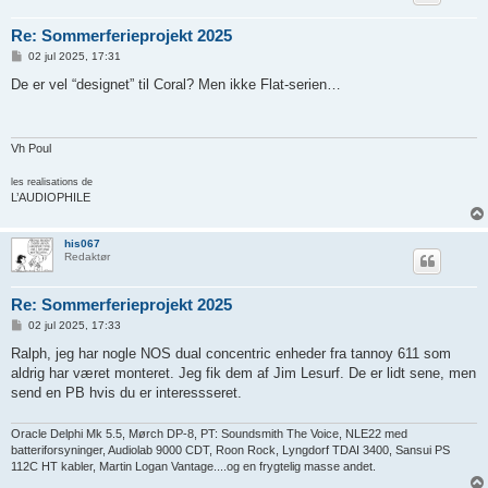
Re: Sommerferieprojekt 2025
I
02 jul 2025, 17:31
n
d
De er vel “designet” til Coral? Men ikke Flat-serien…
l
æ
g
Vh Poul
les realisations de
L’AUDIOPHILE
his067
Redaktør
Re: Sommerferieprojekt 2025
I
02 jul 2025, 17:33
n
d
Ralph, jeg har nogle NOS dual concentric enheder fra tannoy 611 som
l
aldrig har været monteret. Jeg fik dem af Jim Lesurf. De er lidt sene, men
æ
g
send en PB hvis du er interessseret.
Oracle Delphi Mk 5.5, Mørch DP-8, PT: Soundsmith The Voice, NLE22 med
batteriforsyninger, Audiolab 9000 CDT, Roon Rock, Lyngdorf TDAI 3400, Sansui PS
112C HT kabler, Martin Logan Vantage....og en frygtelig masse andet.