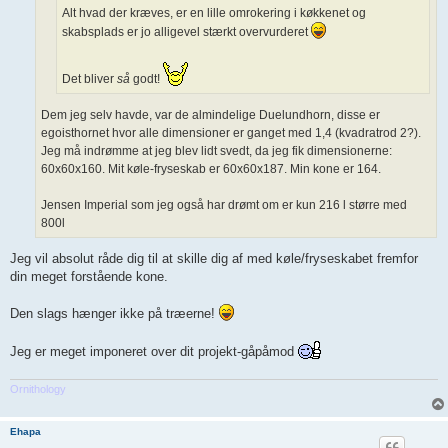
Alt hvad der kræves, er en lille omrokering i køkkenet og
skabsplads er jo alligevel stærkt overvurderet
Det bliver
så
godt!
Dem jeg selv havde, var de almindelige Duelundhorn, disse er
egoisthornet hvor alle dimensioner er ganget med 1,4 (kvadratrod 2?).
Jeg må indrømme at jeg blev lidt svedt, da jeg fik dimensionerne:
60x60x160. Mit køle-fryseskab er 60x60x187. Min kone er 164.
Jensen Imperial som jeg også har drømt om er kun 216 l større med
800l
Jeg vil absolut råde dig til at skille dig af med køle/fryseskabet fremfor
din meget forstående kone.
Den slags hænger ikke på træerne!
Jeg er meget imponeret over dit projekt-gåpåmod
Ornithology
Ehapa