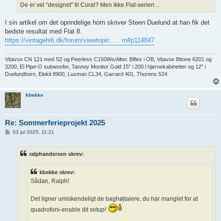
g
De er vel “designet” til Coral? Men ikke Flat-serien…
I sin artikel om det oprindelige horn skriver Steen Duelund at han fik det
bedste resultat med Flat 8.
https://vintagehifi.dk/forum/viewtopic. ... rn#p114847
Vitavox CN 121 med S2 og Peerless C150Ws/Altec Biflex i OB, Vitavox Bitone 6201 og
3200, El Pipe-O subwoofer, Tannoy Monitor Gold 15" i 200 l hjørnekabinetter og 12" i
Duelundhorn, Elekit 8900, Luxman CL34, Garrard 401, Thorens 524.
kbekke
Re: Sommerferieprojekt 2025
I
03 jul 2025, 11:21
n
d
l
ralphandersen skrev:
æ
g
kbekke skrev:
Sådan, Ralph!
Det ligner umiskendeligt de baghøjtalere, du har manglet for at
quadrofoni-enable dit setup!