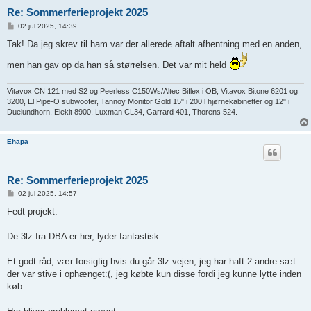
Re: Sommerferieprojekt 2025
I
02 jul 2025, 14:39
n
d
Tak! Da jeg skrev til ham var der allerede aftalt afhentning med en anden,
l
æ
men han gav op da han så størrelsen. Det var mit held
g
Vitavox CN 121 med S2 og Peerless C150Ws/Altec Biflex i OB, Vitavox Bitone 6201 og
3200, El Pipe-O subwoofer, Tannoy Monitor Gold 15" i 200 l hjørnekabinetter og 12" i
Duelundhorn, Elekit 8900, Luxman CL34, Garrard 401, Thorens 524.
Ehapa
Re: Sommerferieprojekt 2025
I
02 jul 2025, 14:57
n
d
Fedt projekt.
l
æ
g
De 3lz fra DBA er her, lyder fantastisk.
Et godt råd, vær forsigtig hvis du går 3lz vejen, jeg har haft 2 andre sæt
der var stive i ophænget:(, jeg købte kun disse fordi jeg kunne lytte inden
køb.