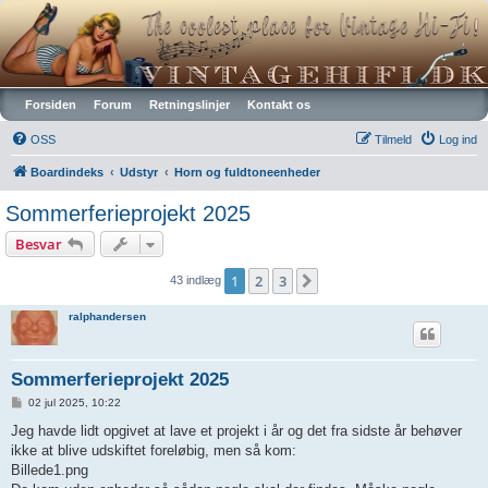
Vintagehifi.dk
Forsiden
Forum
Retningslinjer
Kontakt os
OSS
Tilmeld
Log ind
Boardindeks
Udstyr
Horn og fuldtoneenheder
Sommerferieprojekt 2025
Besvar
1
2
3
Næste
43 indlæg
ralphandersen
Sommerferieprojekt 2025
I
02 jul 2025, 10:22
n
d
Jeg havde lidt opgivet at lave et projekt i år og det fra sidste år behøver
l
ikke at blive udskiftet foreløbig, men så kom:
æ
g
Billede1.png