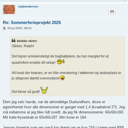
ralphandersen
Re: Sommerferieprojekt 2025
I
03 jul 2025, 08:01
n
d
l
kbekke skrev:
æ
g
Sådan, Ralph!
Det ligner umiskendeligt de baghøjtalere, du har manglet for at
quadrofoni-enable dit setup!
Alt hvad der kræves, er en lille omrokering i køkkenet og skabsplads er
jo alligevel stærkt overvurderet
Det bliver
så
godt!
Dem jeg selv havde, var de almindelige Duelundhorn, disse er
egoisthornet hvor alle dimensioner er ganget med 1,4 (kvadratrod 2?). Jeg
må indrømme at jeg blev lidt svedt, da jeg fik dimensionerne: 60x60x160.
Mit køle-fryseskab er 60x60x187. Min kone er 164.
Jensen Imperial som jeg også har drømt om er kun 216 l større med 800l