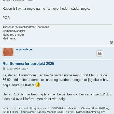
Ruben (r-l-b) har nogle gamle Tannoyenheder i sådan nogle.
PQR
Thorens/L'Audiophile/Bofa/Goodmans
Siemens/Klangfilm
Mono (og stereo)
Med mere.
ralphandersen
Re: Sommerferieprojekt 2025
I
02 jul 2025, 11:07
n
d
Ja, det er Duelundhorn. Jeg havde sådan nogle med Coral Flat 8 fra ca.
l
86-92 indtil mine underboere, nabo og overboere sagde at jeg skulle have
æ
g
nogle andre højttalere
Det er RLB der har fået mig til at tænke på Tannoy. Der var et par 10" 3LZ
i den blå avis i foråret, men de er vist solgt.
Vitavox CN 121 med S2 og Peerless C150Ws/Altec Biflex i OB, Vitavox Bitone 6201 og
3200, El Pipe-O subwoofer, Tannoy Monitor Gold 15" i 200 l hjørnekabinetter og 12" i