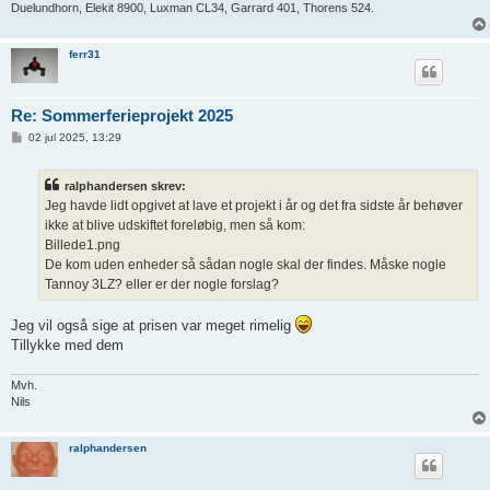
Duelundhorn, Elekit 8900, Luxman CL34, Garrard 401, Thorens 524.
ferr31
Re: Sommerferieprojekt 2025
I
02 jul 2025, 13:29
n
d
l
ralphandersen skrev:
æ
g
Jeg havde lidt opgivet at lave et projekt i år og det fra sidste år behøver
ikke at blive udskiftet foreløbig, men så kom:
Billede1.png
De kom uden enheder så sådan nogle skal der findes. Måske nogle
Tannoy 3LZ? eller er der nogle forslag?
Jeg vil også sige at prisen var meget rimelig
Tillykke med dem
Mvh.
Nils
ralphandersen