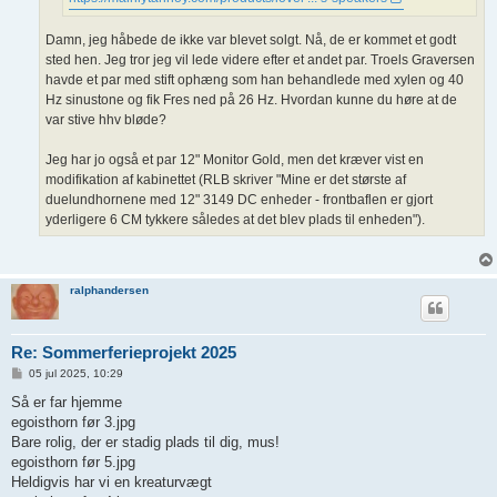
Damn, jeg håbede de ikke var blevet solgt. Nå, de er kommet et godt
sted hen. Jeg tror jeg vil lede videre efter et andet par. Troels Graversen
havde et par med stift ophæng som han behandlede med xylen og 40
Hz sinustone og fik Fres ned på 26 Hz. Hvordan kunne du høre at de
var stive hhv bløde?
Jeg har jo også et par 12" Monitor Gold, men det kræver vist en
modifikation af kabinettet (RLB skriver "Mine er det største af
duelundhornene med 12" 3149 DC enheder - frontbaflen er gjort
yderligere 6 CM tykkere således at det blev plads til enheden").
ralphandersen
Re: Sommerferieprojekt 2025
I
05 jul 2025, 10:29
n
d
Så er far hjemme
l
egoisthorn før 3.jpg
æ
g
Bare rolig, der er stadig plads til dig, mus!
egoisthorn før 5.jpg
Heldigvis har vi en kreaturvægt