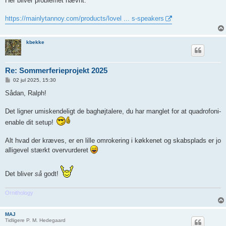
Her bliver problemet nævnt.
https://mainlytannoy.com/products/lovel ... s-speakers
kbekke
Re: Sommerferieprojekt 2025
I
02 jul 2025, 15:30
n
d
Sådan, Ralph!
l
æ
g
Det ligner umiskendeligt de baghøjtalere, du har manglet for at quadrofoni-
enable dit setup!
Alt hvad der kræves, er en lille omrokering i køkkenet og skabsplads er jo
alligevel stærkt overvurderet
Det bliver
så
godt!
Ornithology
MAJ
Tidligere P. M. Hedegaard