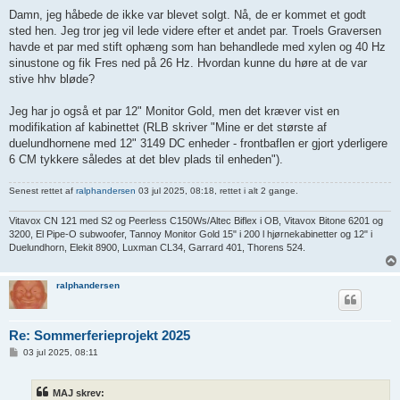
Damn, jeg håbede de ikke var blevet solgt. Nå, de er kommet et godt
sted hen. Jeg tror jeg vil lede videre efter et andet par. Troels Graversen
havde et par med stift ophæng som han behandlede med xylen og 40 Hz
sinustone og fik Fres ned på 26 Hz. Hvordan kunne du høre at de var
stive hhv bløde?
Jeg har jo også et par 12" Monitor Gold, men det kræver vist en
modifikation af kabinettet (RLB skriver "Mine er det største af
duelundhornene med 12" 3149 DC enheder - frontbaflen er gjort yderligere
6 CM tykkere således at det blev plads til enheden").
Senest rettet af
ralphandersen
03 jul 2025, 08:18, rettet i alt 2 gange.
Vitavox CN 121 med S2 og Peerless C150Ws/Altec Biflex i OB, Vitavox Bitone 6201 og
3200, El Pipe-O subwoofer, Tannoy Monitor Gold 15" i 200 l hjørnekabinetter og 12" i
Duelundhorn, Elekit 8900, Luxman CL34, Garrard 401, Thorens 524.
ralphandersen
Re: Sommerferieprojekt 2025
I
03 jul 2025, 08:11
n
d
l
MAJ skrev:
æ