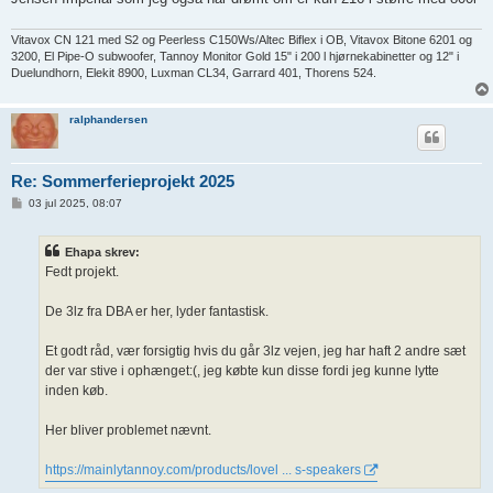
Vitavox CN 121 med S2 og Peerless C150Ws/Altec Biflex i OB, Vitavox Bitone 6201 og
3200, El Pipe-O subwoofer, Tannoy Monitor Gold 15" i 200 l hjørnekabinetter og 12" i
Duelundhorn, Elekit 8900, Luxman CL34, Garrard 401, Thorens 524.
ralphandersen
Re: Sommerferieprojekt 2025
I
03 jul 2025, 08:07
n
d
l
Ehapa skrev:
æ
g
Fedt projekt.
De 3lz fra DBA er her, lyder fantastisk.
Et godt råd, vær forsigtig hvis du går 3lz vejen, jeg har haft 2 andre sæt
der var stive i ophænget:(, jeg købte kun disse fordi jeg kunne lytte
inden køb.
Her bliver problemet nævnt.
https://mainlytannoy.com/products/lovel ... s-speakers