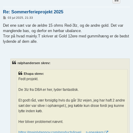
Re: Sommerferieprojekt 2025
I
03 jul 2025, 21:33
n
d
Det ene sæt var de ældre 15 ohms Red-3lz, og de andre gold. Det var
l
manglende bas, og derfor en hørbar ubalance.
æ
g
Tror på hvad mainly.T skriver at Gold 12ere med gummihæng er de bedst
lydende af dem alle.
ralphandersen skrev:
Ehapa skrev:
Fedt projekt.
De 3lz fra DBA er her, lyder fantastisk.
Et godt råd, vær forsigtig hvis du går 3lz vejen, jeg har haft 2 andre
sæt der var stive i ophænget:(, jeg købte kun disse fordi jeg kunne
lytte inden køb.
Her bliver problemet nævnt.
https://mainlytannoy.com/products/lovel ... s-speakers