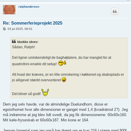
ralphandersen
Re: Sommerferieprojekt 2025
I
03 jul 2025, 08:01
n
d
l
kbekke skrev:
æ
g
Sådan, Ralph!
Det ligner umiskendeligt de baghøjtalere, du har manglet for at
quadrofoni-enable dit setup!
Alt hvad der kræves, er en lille omrokering i køkkenet og skabsplads er
jo alligevel stærkt overvurderet
Det bliver
så
godt!
Dem jeg selv havde, var de almindelige Duelundhorn, disse er
egoisthornet hvor alle dimensioner er ganget med 1,4 (kvadratrod 2?). Jeg
må indrømme at jeg blev lidt svedt, da jeg fik dimensionerne: 60x60x160.
Mit køle-fryseskab er 60x60x187. Min kone er 164.
Jensen Imperial som jeg også har drømt om er kun 216 l større med 800l