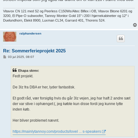
Vitavox CN 121 med S2 og Peerless C150Ws/Altec Biflex i OB, Vitavox Bitone 6201 og
3200, El Pipe-O subwoofer, Tannoy Monitor Gold 15" i 200 l hjørnekabinetter og 12" i
Duelundhorn, Elekit 8900, Luxman CL34, Garrard 401, Thorens 524.
ralphandersen
Re: Sommerferieprojekt 2025
I
03 jul 2025, 08:07
n
d
l
Ehapa skrev:
æ
g
Fedt projekt.
De 3lz fra DBA er her, lyder fantastisk.
Et godt råd, vær forsigtig hvis du går 3lz vejen, jeg har haft 2 andre sæt
der var stive i ophænget:(, jeg købte kun disse fordi jeg kunne lytte
inden køb.
Her bliver problemet nævnt.
https://mainlytannoy.com/products/lovel ... s-speakers