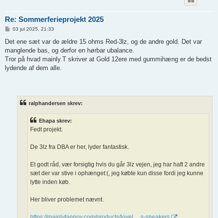
Re: Sommerferieprojekt 2025
I
03 jul 2025, 21:33
n
d
Det ene sæt var de ældre 15 ohms Red-3lz, og de andre gold. Det var
l
manglende bas, og derfor en hørbar ubalance.
æ
g
Tror på hvad mainly.T skriver at Gold 12ere med gummihæng er de bedst
lydende af dem alle.
ralphandersen skrev:
Ehapa skrev:
Fedt projekt.
De 3lz fra DBA er her, lyder fantastisk.
Et godt råd, vær forsigtig hvis du går 3lz vejen, jeg har haft 2 andre
sæt der var stive i ophænget:(, jeg købte kun disse fordi jeg kunne
lytte inden køb.
Her bliver problemet nævnt.
https://mainlytannoy.com/products/lovel ... s-speakers