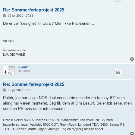
Re: Sommerferieprojekt 2025
I
02 jul 2025, 17:31
n
d
De er vel “designet” til Coral? Men ikke Flat-serien…
l
æ
g
Vh Poul
les realisations de
L’AUDIOPHILE
his067
Redaktør
Re: Sommerferieprojekt 2025
I
02 jul 2025, 17:33
n
d
Ralph, jeg har nogle NOS dual concentric enheder fra tannoy 611 som
l
aldrig har været monteret. Jeg fik dem af Jim Lesurf. De er lidt sene, men
æ
g
send en PB hvis du er interessseret.
Oracle Delphi Mk 5.5, Mørch DP-8, PT: Soundsmith The Voice, NLE22 med
batteriforsyninger, Audiolab 9000 CDT, Roon Rock, Lyngdorf TDAI 3400, Sansui PS
112C HT kabler, Martin Logan Vantage....og en frygtelig masse andet.