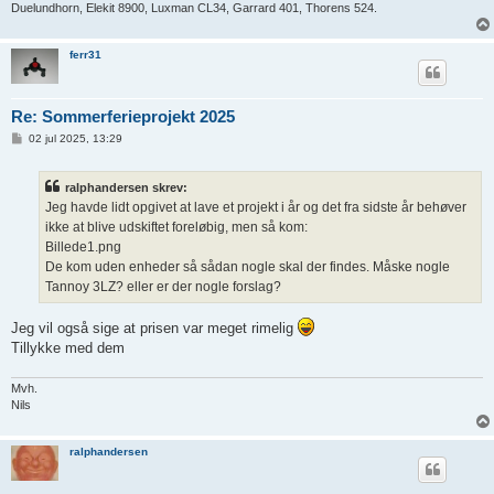
Duelundhorn, Elekit 8900, Luxman CL34, Garrard 401, Thorens 524.
ferr31
Re: Sommerferieprojekt 2025
I
02 jul 2025, 13:29
n
d
l
ralphandersen skrev:
æ
g
Jeg havde lidt opgivet at lave et projekt i år og det fra sidste år behøver
ikke at blive udskiftet foreløbig, men så kom:
Billede1.png
De kom uden enheder så sådan nogle skal der findes. Måske nogle
Tannoy 3LZ? eller er der nogle forslag?
Jeg vil også sige at prisen var meget rimelig
Tillykke med dem
Mvh.
Nils
ralphandersen