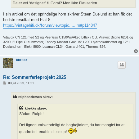
g
De er vel “designet” til Coral? Men ikke Flat-serien…
I sin artikel om det oprindelige horn skriver Steen Duelund at han fik det
bedste resultat med Flat 8.
https://vintagehifi.dk/forum/viewtopic. ... rn#p114847
Vitavox CN 121 med S2 og Peerless C150Ws/Altec Biflex i OB, Vitavox Bitone 6201 og
3200, El Pipe-O subwoofer, Tannoy Monitor Gold 15" i 200 l hjørnekabinetter og 12" i
Duelundhorn, Elekit 8900, Luxman CL34, Garrard 401, Thorens 524.
kbekke
Re: Sommerferieprojekt 2025
I
03 jul 2025, 11:21
n
d
l
ralphandersen skrev:
æ
g
kbekke skrev:
Sådan, Ralph!
Det ligner umiskendeligt de baghøjtalere, du har manglet for at
quadrofoni-enable dit setup!