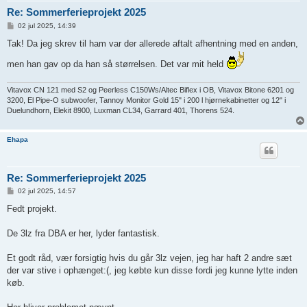
Re: Sommerferieprojekt 2025
I
02 jul 2025, 14:39
n
d
Tak! Da jeg skrev til ham var der allerede aftalt afhentning med en anden,
l
æ
men han gav op da han så størrelsen. Det var mit held
g
Vitavox CN 121 med S2 og Peerless C150Ws/Altec Biflex i OB, Vitavox Bitone 6201 og
3200, El Pipe-O subwoofer, Tannoy Monitor Gold 15" i 200 l hjørnekabinetter og 12" i
Duelundhorn, Elekit 8900, Luxman CL34, Garrard 401, Thorens 524.
Ehapa
Re: Sommerferieprojekt 2025
I
02 jul 2025, 14:57
n
d
Fedt projekt.
l
æ
g
De 3lz fra DBA er her, lyder fantastisk.
Et godt råd, vær forsigtig hvis du går 3lz vejen, jeg har haft 2 andre sæt
der var stive i ophænget:(, jeg købte kun disse fordi jeg kunne lytte inden
køb.