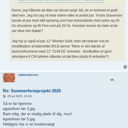
Damn, jeg håbede de ikke var blevet solgt. Nå, de er kommet et godt
sted hen. Jeg tror jeg vil lede videre efter et andet par. Troels Graversen
havde et par med stift ophæng som han behandlede med xylen og 40
Hz sinustone og fik Fres ned på 26 Hz. Hvordan kunne du høre at de
var stive hhv bløde?
Jeg har jo også et par 12" Monitor Gold, men det kræver vist en
modifikation af kabinettet (RLB skriver "Mine er det største af
duelundhornene med 12" 3149 DC enheder - frontbaflen er gjort
yderligere 6 CM tykkere således at det blev plads til enheden").
ralphandersen
Re: Sommerferieprojekt 2025
I
05 jul 2025, 10:29
n
d
Så er far hjemme
l
egoisthorn før 3.jpg
æ
g
Bare rolig, der er stadig plads til dig, mus!
egoisthorn før 5.jpg
Heldigvis har vi en kreaturvægt