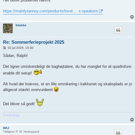
Her bliver problemet nævnt.
https://mainlytannoy.com/products/lovel ... s-speakers
kbekke
Re: Sommerferieprojekt 2025
I
02 jul 2025, 15:30
n
d
Sådan, Ralph!
l
æ
g
Det ligner umiskendeligt de baghøjtalere, du har manglet for at quadrofoni-
enable dit setup!
Alt hvad der kræves, er en lille omrokering i køkkenet og skabsplads er jo
alligevel stærkt overvurderet
Det bliver
så
godt!
Ornithology
MAJ
Tidligere P. M. Hedegaard