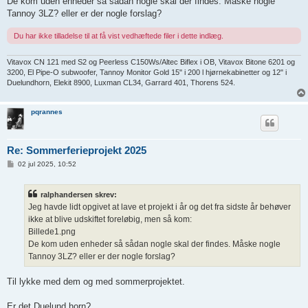
De kom uden enheder så sådan nogle skal der findes. Måske nogle
Tannoy 3LZ? eller er der nogle forslag?
Du har ikke tilladelse til at få vist vedhæftede filer i dette indlæg.
Vitavox CN 121 med S2 og Peerless C150Ws/Altec Biflex i OB, Vitavox Bitone 6201 og
3200, El Pipe-O subwoofer, Tannoy Monitor Gold 15" i 200 l hjørnekabinetter og 12" i
Duelundhorn, Elekit 8900, Luxman CL34, Garrard 401, Thorens 524.
pqrannes
Re: Sommerferieprojekt 2025
I
02 jul 2025, 10:52
n
d
l
ralphandersen skrev:
æ
g
Jeg havde lidt opgivet at lave et projekt i år og det fra sidste år behøver
ikke at blive udskiftet foreløbig, men så kom:
Billede1.png
De kom uden enheder så sådan nogle skal der findes. Måske nogle
Tannoy 3LZ? eller er der nogle forslag?
Til lykke med dem og med sommerprojektet.
Er det Duelund horn?