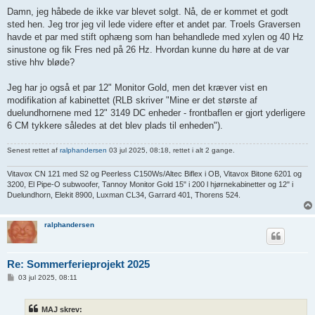
Damn, jeg håbede de ikke var blevet solgt. Nå, de er kommet et godt
sted hen. Jeg tror jeg vil lede videre efter et andet par. Troels Graversen
havde et par med stift ophæng som han behandlede med xylen og 40 Hz
sinustone og fik Fres ned på 26 Hz. Hvordan kunne du høre at de var
stive hhv bløde?
Jeg har jo også et par 12" Monitor Gold, men det kræver vist en
modifikation af kabinettet (RLB skriver "Mine er det største af
duelundhornene med 12" 3149 DC enheder - frontbaflen er gjort yderligere
6 CM tykkere således at det blev plads til enheden").
Senest rettet af
ralphandersen
03 jul 2025, 08:18, rettet i alt 2 gange.
Vitavox CN 121 med S2 og Peerless C150Ws/Altec Biflex i OB, Vitavox Bitone 6201 og
3200, El Pipe-O subwoofer, Tannoy Monitor Gold 15" i 200 l hjørnekabinetter og 12" i
Duelundhorn, Elekit 8900, Luxman CL34, Garrard 401, Thorens 524.
ralphandersen
Re: Sommerferieprojekt 2025
I
03 jul 2025, 08:11
n
d
l
MAJ skrev:
æ