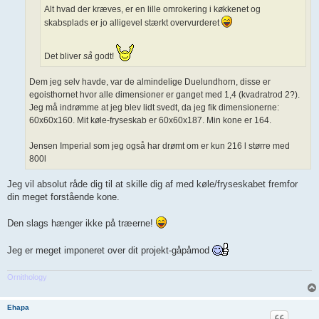
Alt hvad der kræves, er en lille omrokering i køkkenet og
skabsplads er jo alligevel stærkt overvurderet
Det bliver
så
godt!
Dem jeg selv havde, var de almindelige Duelundhorn, disse er
egoisthornet hvor alle dimensioner er ganget med 1,4 (kvadratrod 2?).
Jeg må indrømme at jeg blev lidt svedt, da jeg fik dimensionerne:
60x60x160. Mit køle-fryseskab er 60x60x187. Min kone er 164.
Jensen Imperial som jeg også har drømt om er kun 216 l større med
800l
Jeg vil absolut råde dig til at skille dig af med køle/fryseskabet fremfor
din meget forstående kone.
Den slags hænger ikke på træerne!
Jeg er meget imponeret over dit projekt-gåpåmod
Ornithology
Ehapa