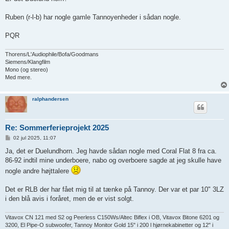
Ruben (r-l-b) har nogle gamle Tannoyenheder i sådan nogle.
PQR
Thorens/L'Audiophile/Bofa/Goodmans
Siemens/Klangfilm
Mono (og stereo)
Med mere.
ralphandersen
Re: Sommerferieprojekt 2025
I
02 jul 2025, 11:07
n
d
Ja, det er Duelundhorn. Jeg havde sådan nogle med Coral Flat 8 fra ca.
l
86-92 indtil mine underboere, nabo og overboere sagde at jeg skulle have
æ
g
nogle andre højttalere
Det er RLB der har fået mig til at tænke på Tannoy. Der var et par 10" 3LZ
i den blå avis i foråret, men de er vist solgt.
Vitavox CN 121 med S2 og Peerless C150Ws/Altec Biflex i OB, Vitavox Bitone 6201 og
3200, El Pipe-O subwoofer, Tannoy Monitor Gold 15" i 200 l hjørnekabinetter og 12" i