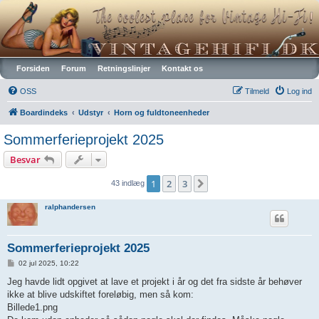
Vintagehifi.dk
Forsiden
Forum
Retningslinjer
Kontakt os
OSS
Tilmeld
Log ind
Boardindeks
Udstyr
Horn og fuldtoneenheder
Sommerferieprojekt 2025
Besvar
1
2
3
Næste
43 indlæg
ralphandersen
Sommerferieprojekt 2025
I
02 jul 2025, 10:22
n
d
Jeg havde lidt opgivet at lave et projekt i år og det fra sidste år behøver
l
ikke at blive udskiftet foreløbig, men så kom:
æ
g
Billede1.png