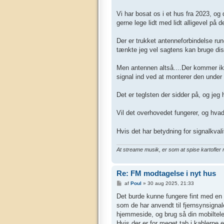
l
æ
g
Vi har bosat os i et hus fra 2023, og 
gerne lege lidt med lidt alligevel på 
Der er trukket antenneforbindelse run
tænkte jeg vel sagtens kan bruge dist
Men antennen altså....Der kommer ik
signal ind ved at monterer den under 
Det er teglsten der sidder på, og jeg 
Vil det overhovedet fungerer, og hvad
Hvis det har betydning for signalkval
At streame musik, er som at spise kartofler
Re: FM modtagelse i nyt hus
I
af
Poul
»
30 aug 2025, 21:33
n
d
Det burde kunne fungere fint med en 
l
som de har anvendt til fjernsynsigna
æ
g
hjemmeside, og brug så din mobiltelef
Hvis der er for meget tab i kablerne e