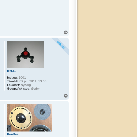
T
o
p
ferr31
Indlæg:
1001
Tilmeldt:
09 jan 2011, 13:58
Lokalitet:
Nyborg
Geografisk sted:
Østfyn
T
o
p
KenRas