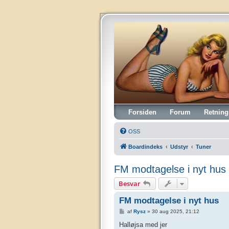
Vintagehifi.dk
Forsiden
Forum
Retning
OSS
Boardindeks
Udstyr
Tuner
FM modtagelse i nyt hus
Besvar
FM modtagelse i nyt hus
I
af
Rysz
»
30 aug 2025, 21:12
n
d
Halløjsa med jer