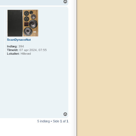
T
o
p
ScanDynacoNut
Indlæg:
394
Tilmeldt:
07 apr 2024, 07:55
Lokalitet:
Hillerød
T
o
5 indlæg • Side
1
af
1
p