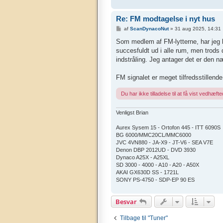
Re: FM modtagelse i nyt hus
I
af
ScanDynacoNut
»
31 aug 2025, 14:31
n
d
Som medlem af FM-lytterne, har jeg b
l
succesfuldt ud i alle rum, men trods div
æ
g
indstråling. Jeg antager det er den n
FM signalet er meget tilfredsstillende
Du har ikke tilladelse til at få vist vedhæfted
Venligst Brian
Aurex Sysem 15 - Ortofon 445 - ITT 6090S
BG 6000/MMC20CL/MMC6000
JVC 4VN880 - JA-X9 - JT-V6 - SEA V7E
Denon DBP 2012UD - DVD 3930
Dynaco A25X - A25XL
SD 3000 - 4000 - A10 - A20 - A50X
AKAI GX630D SS - 1721L
SONY PS-4750 - SDP-EP 90 ES
Besvar
Tilbage til "Tuner"