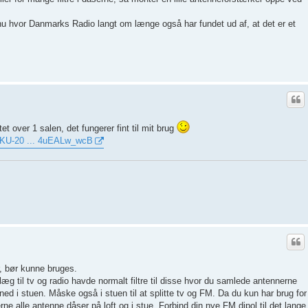
u hvor Danmarks Radio langt om længe også har fundet ud af, at det er et
t over 1 salen, det fungerer fint til mit brug
=KU-20 ... 4uEALw_wcB
, bør kunne bruges.
g til tv og radio havde normalt filtre til disse hvor du samlede antennerne
ned i stuen. Måske også i stuen til at splitte tv og FM. Da du kun har brug for
ne alle antenne dåser på loft og i stue. Forbind din nye FM dipol til det lange