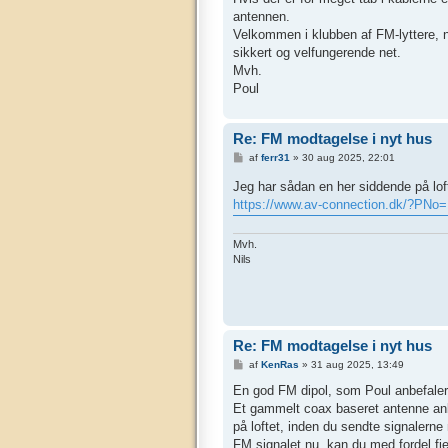
antennen.
Velkommen i klubben af FM-lyttere, n
sikkert og velfungerende net.
Mvh.
Poul
Re: FM modtagelse i nyt hus
I
af
ferr31
»
30 aug 2025, 22:01
n
d
Jeg har sådan en her siddende på lofte
l
https://www.av-connection.dk/?PNo
æ
g
Mvh.
Nils
Re: FM modtagelse i nyt hus
I
af
KenRas
»
31 aug 2025, 13:49
n
d
En god FM dipol, som Poul anbefaler
l
Et gammelt coax baseret antenne anlæ
æ
g
på loftet, inden du sendte signalerne 
FM signalet nu, kan du med fordel fjer