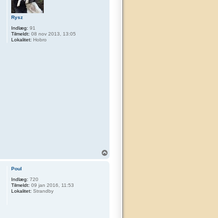
Rysz
Indlæg:
91
Tilmeldt:
08 nov 2013, 13:05
Lokalitet:
Hobro
T
o
p
Poul
Indlæg:
720
Tilmeldt:
09 jan 2016, 11:53
Lokalitet:
Strandby