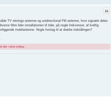
åde TV retnings-antenne og unidirectional FM antenne, hvor signalet deles
erse filtre lider installationen til tider, på nogle frekvenser, af kraftig
ærliggende mobilantenne. Nogle forslag til at dræbe indstålingen?
.
e filer i dette indlæg.