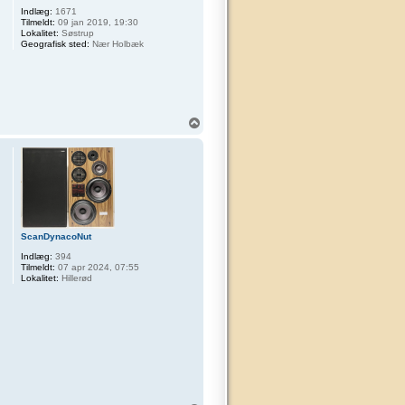
Indlæg:
1671
Tilmeldt:
09 jan 2019, 19:30
Lokalitet:
Søstrup
Geografisk sted:
Nær Holbæk
T
o
p
ScanDynacoNut
Indlæg:
394
Tilmeldt:
07 apr 2024, 07:55
Lokalitet:
Hillerød