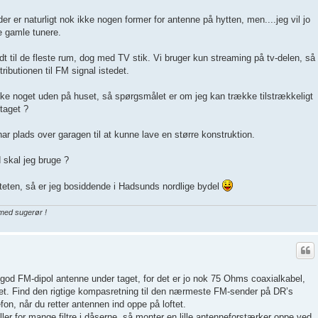
der er naturligt nok ikke nogen former for antenne på hytten, men....jeg vil jo
de gamle tunere.
dt til de fleste rum, dog med TV stik. Vi bruger kun streaming på tv-delen, så
ributionen til FM signal istedet.
ke noget uden på huset, så spørgsmålet er om jeg kan trække tilstrækkeligt
taget ?
har plads over garagen til at kunne lave en større konstruktion.
 skal jeg bruge ?
iteten, så er jeg bosiddende i Hadsunds nordlige bydel
 med sugerør !
god FM-dipol antenne under taget, for det er jo nok 75 Ohms coaxialkabel,
let. Find den rigtige kompasretning til den nærmeste FM-sender på DR’s
on, når du retter antennen ind oppe på loftet.
ller for mange filtre i dåserne, så monter en lille antenneforstærker oppe ved