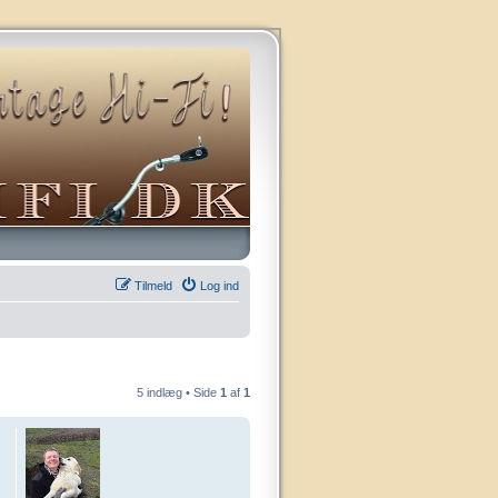
Tilmeld
Log ind
5 indlæg • Side
1
af
1