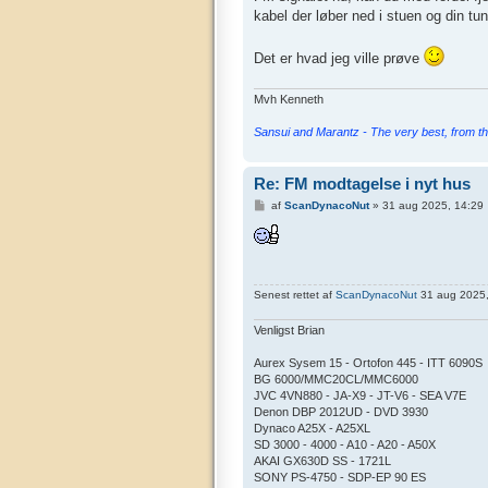
kabel der løber ned i stuen og din tun
Det er hvad jeg ville prøve
Mvh Kenneth
Sansui and Marantz - The very best, from th
Re: FM modtagelse i nyt hus
I
af
ScanDynacoNut
»
31 aug 2025, 14:29
n
d
l
æ
g
Senest rettet af
ScanDynacoNut
31 aug 2025, 1
Venligst Brian
Aurex Sysem 15 - Ortofon 445 - ITT 6090S
BG 6000/MMC20CL/MMC6000
JVC 4VN880 - JA-X9 - JT-V6 - SEA V7E
Denon DBP 2012UD - DVD 3930
Dynaco A25X - A25XL
SD 3000 - 4000 - A10 - A20 - A50X
AKAI GX630D SS - 1721L
SONY PS-4750 - SDP-EP 90 ES