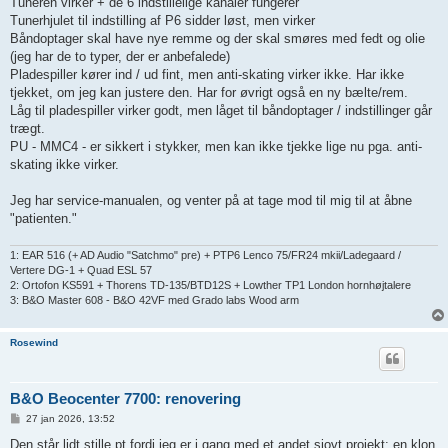
Tuneren virker + de 6 indstillelige kanaler fungerer
Tunerhjulet til indstilling af P6 sidder løst, men virker
Båndoptager skal have nye remme og der skal smøres med fedt og olie
(jeg har de to typer, der er anbefalede)
Pladespiller kører ind / ud fint, men anti-skating virker ikke. Har ikke
tjekket, om jeg kan justere den. Har for øvrigt også en ny bælte/rem.
Låg til pladespiller virker godt, men låget til båndoptager / indstillinger går
trægt.
PU - MMC4 - er sikkert i stykker, men kan ikke tjekke lige nu pga. anti-
skating ikke virker.
Jeg har service-manualen, og venter på at tage mod til mig til at åbne
"patienten."
1: EAR 516 (+ AD Audio "Satchmo" pre) + PTP6 Lenco 75/FR24 mkii/Ladegaard /
Vertere DG-1 + Quad ESL 57
2: Ortofon KS591 + Thorens TD-135/BTD12S + Lowther TP1 London hornhøjtalere
3: B&O Master 608 - B&O 42VF med Grado labs Wood arm
Rosewind
B&O Beocenter 7700: renovering
I
27 jan 2026, 13:52
n
d
Den står lidt stille pt fordi jeg er i gang med et andet sjovt projekt: en klon