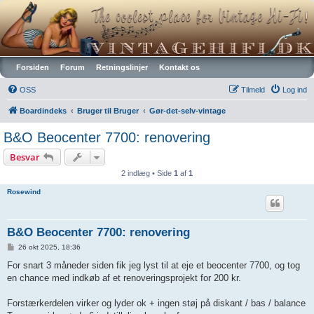
Vintagehifi.dk
Forsiden
Forum
Retningslinjer
Kontakt os
OSS
Tilmeld
Log ind
Boardindeks
Bruger til Bruger
Gør-det-selv-vintage
B&O Beocenter 7700: renovering
Besvar
2 indlæg • Side
1
af
1
Rosewind
B&O Beocenter 7700: renovering
I
26 okt 2025, 18:36
n
d
For snart 3 måneder siden fik jeg lyst til at eje et beocenter 7700, og tog
l
en chance med indkøb af et renoveringsprojekt for 200 kr.
æ
g
Forstærkerdelen virker og lyder ok + ingen støj på diskant / bas / balance