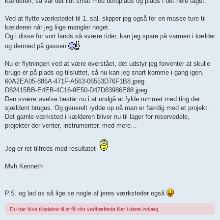
kælderen, så var det lidt småt med bordplads og plads i det hele taget.
Ved at flytte værkstedet til 1. sal, slipper jeg også for en masse ture til
kælderen når jeg liige mangler noget.
Og i disse for vort lands så svære tider, kan jeg spare på varmen i kælder
og dermed på gassen
Nu er flytningen ved at være overstået, det udstyr jeg forventer at skulle
bruge er på plads og tilsluttet, så nu kan jeg snart komme i gang igen.
60A2EA05-886A-471F-A563-06553D76F1B8.jpeg
D82415BB-E4EB-4C16-9E50-D47D83986E88.jpeg
Den svære øvelse består nu i at undgå at fylde rummet med ting der
sjældent bruges. Og generelt rydde op nå man er færdig med et projekt.
Det gamle værksted i kælderen bliver nu til lager for reservedele,
projekter der venter, instrumenter, med mere…
Jeg er ret tilfreds med resultatet
Mvh Kenneth
P.S. og lad os så lige se nogle af jeres værksteder også
Du har ikke tilladelse til at få vist vedhæftede filer i dette indlæg.