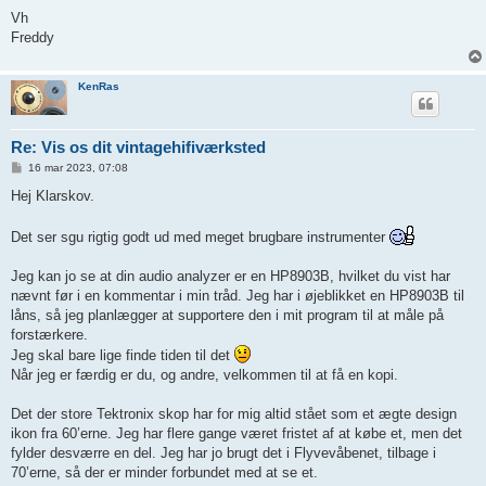
Vh
Freddy
KenRas
Re: Vis os dit vintagehifiværksted
I
16 mar 2023, 07:08
n
d
Hej Klarskov.
l
æ
g
Det ser sgu rigtig godt ud med meget brugbare instrumenter
Jeg kan jo se at din audio analyzer er en HP8903B, hvilket du vist har
nævnt før i en kommentar i min tråd. Jeg har i øjeblikket en HP8903B til
låns, så jeg planlægger at supportere den i mit program til at måle på
forstærkere.
Jeg skal bare lige finde tiden til det
Når jeg er færdig er du, og andre, velkommen til at få en kopi.
Det der store Tektronix skop har for mig altid stået som et ægte design
ikon fra 60’erne. Jeg har flere gange været fristet af at købe et, men det
fylder desværre en del. Jeg har jo brugt det i Flyvevåbenet, tilbage i
70’erne, så der er minder forbundet med at se et.