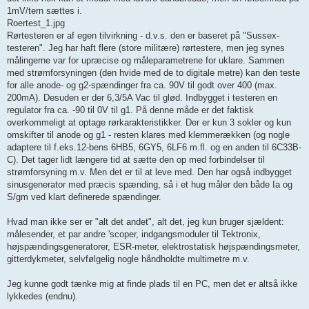
1mV/tern sættes i.
Roertest_1.jpg
Rørtesteren er af egen tilvirkning - d.v.s. den er baseret på "Sussex-
testeren". Jeg har haft flere (store militære) rørtestere, men jeg synes
målingerne var for upræcise og måleparametrene for uklare. Sammen
med strømforsyningen (den hvide med de to digitale metre) kan den teste
for alle anode- og g2-spændinger fra ca. 90V til godt over 400 (max.
200mA). Desuden er der 6,3/5A Vac til glød. Indbygget i testeren en
regulator fra ca. -90 til 0V til g1. På denne måde er det faktisk
overkommeligt at optage rørkarakteristikker. Der er kun 3 sokler og kun
omskifter til anode og g1 - resten klares med klemmerækken (og nogle
adaptere til f.eks.12-bens 6HB5, 6GY5, 6LF6 m.fl. og en anden til 6C33B-
C). Det tager lidt længere tid at sætte den op med forbindelser til
strømforsyning m.v. Men det er til at leve med. Den har også indbygget
sinusgenerator med præcis spænding, så i et hug måler den både Ia og
S/gm ved klart definerede spændinger.
Hvad man ikke ser er "alt det andet", alt det, jeg kun bruger sjældent:
målesender, et par andre 'scoper, indgangsmoduler til Tektronix,
højspændingsgeneratorer, ESR-meter, elektrostatisk højspændingsmeter,
gitterdykmeter, selvfølgelig nogle håndholdte multimetre m.v.
Jeg kunne godt tænke mig at finde plads til en PC, men det er altså ikke
lykkedes (endnu).