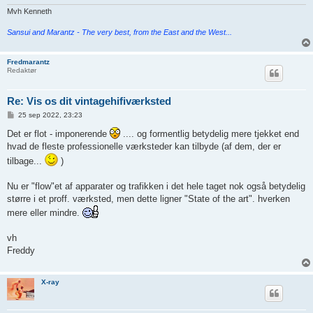
Mvh Kenneth
Sansui and Marantz - The very best, from the East and the West...
Fredmarantz
Redaktør
Re: Vis os dit vintagehifiværksted
I
25 sep 2022, 23:23
n
d
Det er flot - imponerende
.... og formentlig betydelig mere tjekket end
l
hvad de fleste professionelle værksteder kan tilbyde (af dem, der er
æ
g
tilbage...
)
Nu er "flow"et af apparater og trafikken i det hele taget nok også betydelig
større i et proff. værksted, men dette ligner "State of the art". hverken
mere eller mindre.
vh
Freddy
X-ray