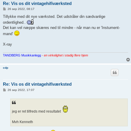
Re: Vis os dit vintagehifiværksted
I
26 sep 2022, 08:17
n
d
Tillykke med dit nye værksted. Det udstråler din sædvanlige
l
ordentlighed..
æ
g
Det kan vel næppe skæres ned til mindre - når man nu er 'Instument-
mand'
X-ray
TANDBERG Musikkanlegg
-
en virkelighet i stadig flere hjem
cdp
Re: Vis os dit vintagehifiværksted
I
26 sep 2022, 17:07
n
d
l
æ
g
jeg er ret tilfreds med resultatet
Mvh Kenneth