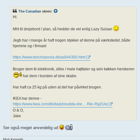
n
d
l
The Canadian
skrev:
æ
g
Hi.
Mht til drejebord / plan, så hedder de vel enlig Lazy Suisan
Jegb har i mange år haft nogen stykker af denne på værkstedet, både
hjemme og i firmaet
https://www.dorchdanola.dk/ax844300.html
Bruger dem til elektronik, slibe / male højttaler og selv køkken herskeren
har dem i bunden af sine skabe.
Har haft ca 25 kg på uden at det har påvirket brugen.
IKEA har denne -
https://www.ikea.com/dk/da/p/snudda-dre ... Rkc-Rg2Uej
O & O,
Jake
Ser også meget anvendelig ud
Mvh Kenneth