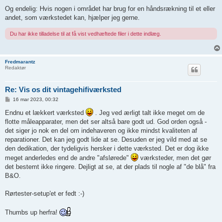
Og endelig: Hvis nogen i området har brug for en håndsrækning til et eller
andet, som værkstedet kan, hjælper jeg gerne.
Du har ikke tilladelse til at få vist vedhæftede filer i dette indlæg.
Fredmarantz
Redaktør
Re: Vis os dit vintagehifiværksted
I
16 mar 2023, 00:32
n
d
Endnu et lækkert værksted
. Jeg ved ærligt talt ikke meget om de
l
flotte måleapparater, men det ser altså bare godt ud. God orden også -
æ
g
det siger jo nok en del om indehaveren og ikke mindst kvaliteten af
reparationer. Det kan jeg godt lide at se. Desuden er jeg vild med at se
den dedikation, der tydeligvis hersker i dette værksted. Det er dog ikke
meget anderledes end de andre "afslørede"
værksteder, men det gør
det bestemt ikke ringere. Dejligt at se, at der plads til nogle af "de blå" fra
B&O.
Rørtester-setup'et er fedt :-)
Thumbs up herfra!