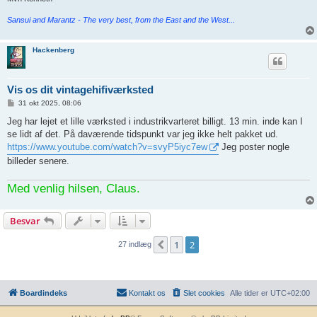
Sansui and Marantz - The very best, from the East and the West...
Hackenberg
Vis os dit vintagehifiværksted
I
31 okt 2025, 08:06
n
d
Jeg har lejet et lille værksted i industrikvarteret billigt. 13 min. inde kan I
l
se lidt af det. På daværende tidspunkt var jeg ikke helt pakket ud.
æ
g
https://www.youtube.com/watch?v=svyP5iyc7ew
Jeg poster nogle
billeder senere.
Med venlig hilsen, Claus.
Besvar
1
2
Forrige
27 indlæg
Boardindeks
Kontakt os
Slet cookies
Alle tider er
UTC+02:00