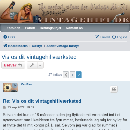
Vintagehifi.dk
Forsiden
Forum
Retningslinjer
Kontakt os
OSS
Tilmeld
Log ind
Boardindeks
Udstyr
Andet vintage-udstyr
Vis os dit vintagehifiværksted
Besvar
1
2
Forrige
27 indlæg
KenRas
Re: Vis os dit vintagehifiværksted
I
25 sep 2022, 18:09
n
d
Selvom det kun er 18 måneder siden jeg flyttede mit værksted ind i et
l
nyrenoveret rum i kælderen fra fyrrummet, besluttede jeg mig for nyligt for
æ
g
at flytte det til mit kontor på 1. sal. Selvom jeg var glad for rummet i