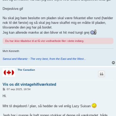
Drejeskive.gif
Nu skal jeg bare beslutte om pladen skal være firkantet eller rund (hælder
nok til det første) og så skal jeg have skaffet mig en måtte til pladen,
tilsvarende den jeg har på bordet.
Jeg kan allerede mærke at den bliver et hit med tungt grej
Du har ikke tilladelse til at få vist vedhæftede filer i dette indlæg.
Mvh Kenneth
Sansui and Marantz - The very best, from the East and the West...
The Canadian
Vis os dit vintagehifiværksted
I
07 sep 2025, 18:54
n
d
Hi.
l
æ
g
Mht til drejebord / plan, så hedder de vel enlig Lazy Suisan
Jegb har i mange år haft nogen stykker af denne på værkstedet, både