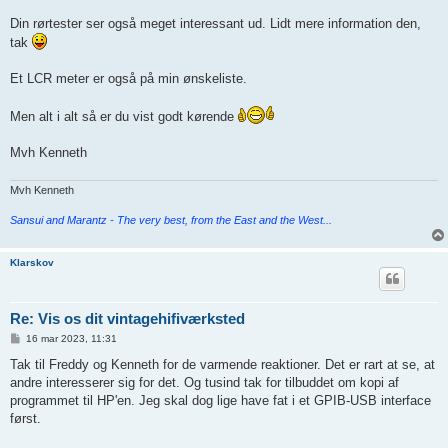
Din rørtester ser også meget interessant ud. Lidt mere information den,
tak
Et LCR meter er også på min ønskeliste.
Men alt i alt så er du vist godt kørende
Mvh Kenneth
Mvh Kenneth
Sansui and Marantz - The very best, from the East and the West...
Klarskov
Re: Vis os dit vintagehifiværksted
I
16 mar 2023, 11:31
n
d
Tak til Freddy og Kenneth for de varmende reaktioner. Det er rart at se, at
l
andre interesserer sig for det. Og tusind tak for tilbuddet om kopi af
æ
g
programmet til HP'en. Jeg skal dog lige have fat i et GPIB-USB interface
først.