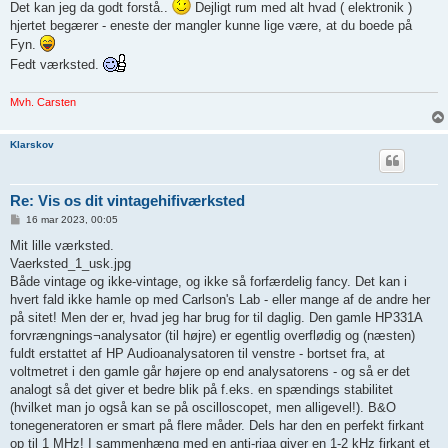
Det kan jeg da godt forstå..
Dejligt rum med alt hvad ( elektronik )
hjertet begærer - eneste der mangler kunne lige være, at du boede på
Fyn.
Fedt værksted.
Mvh. Carsten
Klarskov
Re: Vis os dit vintagehifiværksted
I
16 mar 2023, 00:05
n
d
Mit lille værksted.
l
Vaerksted_1_usk.jpg
æ
g
Både vintage og ikke-vintage, og ikke så forfærdelig fancy. Det kan i
hvert fald ikke hamle op med Carlson's Lab - eller mange af de andre her
på sitet! Men der er, hvad jeg har brug for til daglig. Den gamle HP331A
forvrængnings¬analysator (til højre) er egentlig overflødig og (næsten)
fuldt erstattet af HP Audioanalysatoren til venstre - bortset fra, at
voltmetret i den gamle går højere op end analysatorens - og så er det
analogt så det giver et bedre blik på f.eks. en spændings stabilitet
(hvilket man jo også kan se på oscilloscopet, men alligevel!). B&O
tonegeneratoren er smart på flere måder. Dels har den en perfekt firkant
op til 1 MHz! I sammenhæng med en anti-riaa giver en 1-2 kHz firkant et