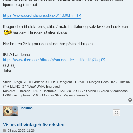
hjemme og i firmaet
https://www.dorchdanola.dk/ax844300.html
Bruger dem til elektronik, slibe / male højttaler og selv køkken herskeren
har dem i bunden af sine skabe.
Har haft ca 25 kg på uden at det har påvirket brugen.
IKEA har denne -
https://www.ikea.com/dk/da/p/snudda-dre ... Rkc-Rg2Uej
O & O,
Jake
Stuen - Rega RP10 + Athena 3 + IOS / Beogram CD 3500 + Morgen Deva Dac / Tubelab
#4 + ML NO. 27 / B&W DM70 Improved
Kontoret - Thorens TD127 Electronic + SME 3012R + SPU Mono + Stereo / Accuphase
E-301 / Accuphase T-103 / Mourtan Short Pageant Series 2
KenRas
Vis os dit vintagehifiværksted
I
08 sep 2025, 11:20