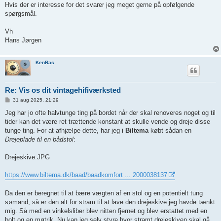
Hvis der er interesse for det svarer jeg meget gerne på opfølgende
spørgsmål.
Vh
Hans Jørgen
KenRas
Re: Vis os dit vintagehifiværksted
I
31 aug 2025, 21:29
n
d
Jeg har jo ofte halvtunge ting på bordet når der skal renoveres noget og til
l
tider kan det være ret trættende konstant at skulle vende og dreje disse
æ
g
tunge ting. For at afhjælpe dette, har jeg i
Biltema
købt sådan en
Drejeplade til en bådstol
:
Drejeskive.JPG
https://www.biltema.dk/baad/baadkomfort ... 2000038137
Da den er beregnet til at bære vægten af en stol og en potentielt tung
sømand, så er den alt for stram til at lave den drejeskive jeg havde tænkt
mig. Så med en vinkelsliber blev nitten fjernet og blev erstattet med en
bolt og en møtrik. Nu kan jeg selv styre hvor stramt drejeskiven skal gå.