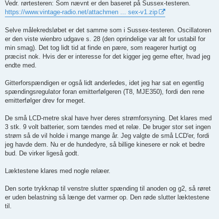
Vedr. rørtesteren: Som nævnt er den baseret på Sussex-testeren.
https://www.vintage-radio.net/attachmen ... sex-v1.zip
Selve målekredsløbet er det samme som i Sussex-testeren. Oscillatoren
er den viste wienbro udgave s. 28 (den oprindelige var alt for ustabil for
min smag). Det tog lidt tid at finde en pære, som reagerer hurtigt og
præcist nok. Hvis der er interesse for det kigger jeg gerne efter, hvad jeg
endte med.
Gitterforspændigen er også lidt anderledes, idet jeg har sat en egentlig
spændingsregulator foran emitterfølgeren (T8, MJE350), fordi den rene
emitterfølger drev for meget.
De små LCD-metre skal have hver deres strømforsyning. Det klares med
3 stk. 9 volt batterier, som tændes med et relæ. De bruger stor set ingen
strøm så de vil holde i mange mange år. Jeg valgte de små LCD'er, fordi
jeg havde dem. Nu er de hundedyre, så billige kinesere er nok et bedre
bud. De virker ligeså godt.
Læktestene klares med nogle relæer.
Den sorte trykknap til venstre slutter spænding til anoden og g2, så røret
er uden belastning så længe det varmer op. Den røde slutter læktestene
til.