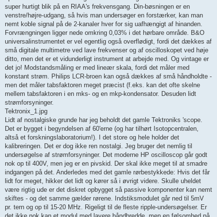
super hurtigt blik på en RIAA's frekvensgang. Din-bøsningen er en
venstre/højre-udgang, så hvis man undersøger en forstærker, kan man
nemt koble signal på de 2-kanaler hver for sig uafhængigt af hinanden.
Forvrængningen ligger nede omkring 0,03% i det hørbare område. B&O
universalinstrumentet er vel egentlig også overflødigt, fordi det dækkes af
små digitale multimetre ved lave frekvenser og af oscilloskopet ved høje
ditto, men det er et vidunderligt instrument at arbejde med. Og vintage er
det jo! Modstandsmåling er med lineær skala, fordi det måler med
konstant strøm. Philips LCR-broen kan også dækkes af små håndholdte -
men det måler tabsfaktoren meget præcist (f.eks. kan det ofte skelne
mellem tabsfaktoren i en mks- og en mkp-kondensator. Desuden lidt
strømforsyninger.
Tektronix_1.jpg
Lidt af nostalgiske grunde har jeg beholdt det gamle Tektroniks 'scope.
Det er bygget i begyndelsen af 60'erne (og har tilhørt Isotopcentralen,
altså et forskningslaboratorium!). I det store og hele holder det
kalibreringen. Det er dog ikke ren nostalgi. Jeg bruger det nemlig til
undersøgelse af strømforsyninger. Det moderne HP oscilloscop går godt
nok op til 400V, men jeg er en pivskid. Der skal ikke meget til at smadre
indgangen på det. Anderledes med det gamle rørbestykkede: Hvis det får
lidt for meget, hikker det lidt og kører så i øvrigt videre. Skulle uheldet
være rigtig ude er det diskret opbygget så passive komponenter kan nemt
skiftes - og det samme gælder rørene. Indstiksmodulet går ned til 5mV
pr. tern og op til 15-20 MHz. Rigeligt til de fleste ripple-undersøgelser. Er
det ikke nok kan et modul med lavere båndbredde, men en følsomhed på