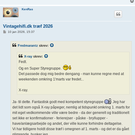
KenRas
Vintagehifi.dk træf 2026
I
10 jan 2026, 15:37
n
d
l
Fredmarantz
skrev:
æ
g
X-ray
skrev:
Fedt.
Og en Super Styregruppe.
Det passede dog mig bedre dengang - man kunne regne med at
weekenden omkring 1'marts var fredet...
X-ray.
Ja- til dette. Fantastisk godt med kompetent styregruppe
Jeg har
det lidt som også X-ray påpeger, nemlig at tidspunkt omkring 1. marts for
mit eget vedkommende ville være bedre - da der generelt og traditionelt
set ikke er konfirmationer - ferierejser - påske - bryllupper -
have/anlægsarbejde og andet, der ville kunne forhindre deltagelse.
Vi har tidligere holdt disse træf i omegnen af 1. marts - og det er da gået
glimrende, husker jeg.