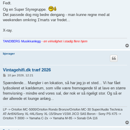
d
Fedt.
l
Og en Super Styregruppe.
æ
g
Det passede dog mig bedre dengang - man kunne regne med at
weekenden omkring 1'marts var fredet...
X-ray.
TANDBERG Musikkanlegg
-
en virkelighet i stadig flere hjem
bjerager
Vintagehifi.dk træf 2026
I
10 jan 2026, 12:21
n
d
Spændende... Mangler i en lokation, så har jeg jo et sted... Vi har fået
l
lydisoleret et kælderrum, som ville være fremragende til at lave en større
æ
g
fremvisning - mindre end vores sal, der nok er så rigeligt stor. Og så er
der allerede et lounge anlæg...
LP -> Ortofon MC-5000/Ortofon Rondo Bronze/Ortofon MC-30 Super/Audio Technica
AT-Art9Xi/Sony XL-44L/Sony XL-15/Shure V15III JICO SAS Boron - Sony PS-X75 ->
Ortofon T-3000 -> Yamaha C-2x -> Yamaha M-85 -> Sonab OA-116