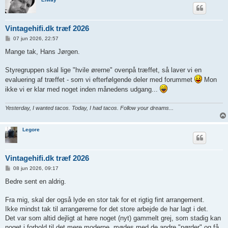
Vintagehifi.dk træf 2026
I
07 jun 2026, 22:57
n
d
Mange tak, Hans Jørgen.
l
æ
g
Styregruppen skal lige "hvile ørerne" ovenpå træffet, så laver vi en
evaluering af træffet - som vi efterfølgende deler med forummet
Mon
ikke vi er klar med noget inden månedens udgang...
Yesterday, I wanted tacos. Today, I had tacos. Follow your dreams...
Legore
Vintagehifi.dk træf 2026
I
08 jun 2026, 09:17
n
d
Bedre sent en aldrig.
l
æ
g
Fra mig, skal der også lyde en stor tak for et rigtig fint arrangement.
Ikke mindst tak til arrangørerne for det store arbejde de har lagt i det.
Det var som altid dejligt at høre noget (nyt) gammelt grej, som stadig kan
noget i forhold til det mere moderne, mødes med de andre "nørder" og få