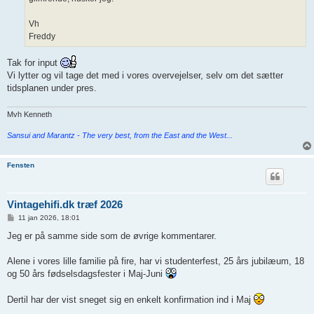
Vh
Freddy
Tak for input
Vi lytter og vil tage det med i vores overvejelser, selv om det sætter
tidsplanen under pres.
Mvh Kenneth
Sansui and Marantz - The very best, from the East and the West...
Fensten
Vintagehifi.dk træf 2026
I
11 jan 2026, 18:01
n
d
Jeg er på samme side som de øvrige kommentarer.
l
æ
g
Alene i vores lille familie på fire, har vi studenterfest, 25 års jubilæum, 18
og 50 års fødselsdagsfester i Maj-Juni
Dertil har der vist sneget sig en enkelt konfirmation ind i Maj