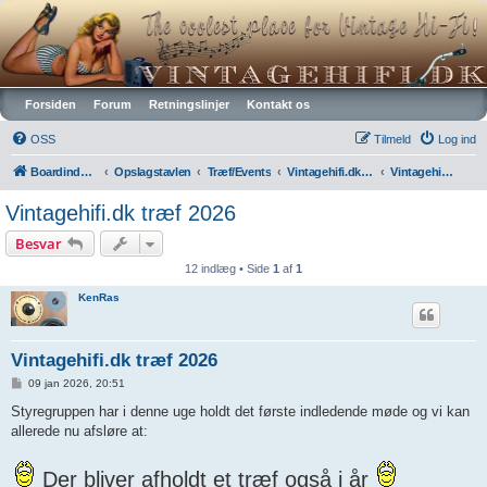
Vintagehifi.dk
Forsiden
Forum
Retningslinjer
Kontakt os
OSS
Tilmeld
Log ind
Boardindeks
Opslagstavlen
Træf/Events
Vintagehifi.dk træf
Vintagehifi træf 2026
Vintagehifi.dk træf 2026
Besvar
12 indlæg • Side
1
af
1
KenRas
Vintagehifi.dk træf 2026
I
09 jan 2026, 20:51
n
d
Styregruppen har i denne uge holdt det første indledende møde og vi kan
l
allerede nu afsløre at:
æ
g
Der bliver afholdt et træf også i år