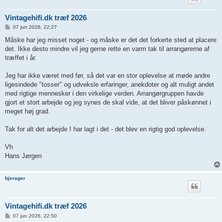
Vintagehifi.dk træf 2026
I
07 jun 2026, 22:27
n
d
Måske har jeg misset noget - og måske er det det forkerte sted at placere
l
det. Ikke desto mindre vil jeg gerne rette en varm tak til arrangørerne af
æ
g
træffet i år.
Jeg har ikke været med før, så det var en stor oplevelse at møde andre
ligesindede "tosser" og udveksle erfaringer, anekdoter og alt muligt andet
med rigtige mennesker i den virkelige verden. Arrangørgruppen havde
gjort et stort arbejde og jeg synes de skal vide, at det bliver påskønnet i
meget høj grad.
Tak for alt det arbejde I har lagt i det - det blev en rigtig god oplevelse.
Vh
Hans Jørgen
bjerager
Vintagehifi.dk træf 2026
I
07 jun 2026, 22:50
n