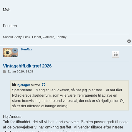
Mvh.
Fensten
Sansui, Sony, Leak, Fisher, Garrard, Tannoy.
KenRas
Vintagehifi.dk træf 2026
I
11 jan 2026, 18:38
n
d
l
bjerager
skrev:
æ
g
Spændende... Mangler i en lokation, så har jeg jo et sted... Vi har fået
lydisoleret et kælderrum, som ville være fremragende til at lave en
større fremvisning - mindre end vores sal, der nok er så rigeligt stor. Og
så er der allerede et lounge anlæg...
Hej Anders.
Tak for tilbuddet, det vil vi helt klart overveje. Skolen passer godt til nogle
af de overvejelser vi har omkring træffet. Vi vender tilbage efter næste