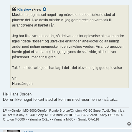
d
l
Klarskov
skrev:
æ
g
Måske har jeg misset noget - og måske er det det forkerte sted at
placere det. Ikke desto mindre vil jeg gerne rette en varm tak til
arrangørerne af træffet i år.
Jeg har ikke været med før, så det var en stor oplevelse at møde andre
ligesindede "tosser" og udveksle erfaringer, anekdoter og alt muligt
andet med rigtige mennesker i den virkelige verden. Arrangørgruppen
havde gjort et stort arbejde og jeg synes de skal vide, at det bliver
påskønnet i meget høj grad.
Tak for alt det arbejde I har lagt i det - det blev en rigtig god oplevelse.
Vh
Hans Jørgen
Hej Hans Jørgen
Der er ikke noget forkert sted at komme med roser henne - så tak...
LP -> Ortofon MC-5000/Ortofon Rondo Bronze/Ortofon MC-30 Super/Audio Technica
AT-Art9Xi/Sony XL-44L/Sony XL-15/Shure V15III JICO SAS Boron - Sony PS-X75 ->
Ortofon T-3000 -> Yamaha C-2x -> Yamaha M-85 -> Sonab OA-116
Elway