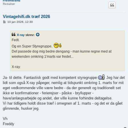
Fredmarantz
Redaktør
Vintagehifi.dk træf 2026
I
10 jan 2026, 12:30
n
d
l
X-ray
skrev:
æ
g
Fedt.
Og en Super Styregruppe.
Det passede dog mig bedre dengang - man kunne regne med at
weekenden omkring 1'marts var fredet...
X-ray.
Ja- til dette. Fantastisk godt med kompetent styregruppe
Jeg har det
lidt som også X-ray påpeger, nemlig at tidspunkt omkring 1. marts for mit
eget vedkommende ville være bedre - da der generelt og traditionelt set
ikke er konfirmationer - ferierejser - påske - bryllupper -
have/anlægsarbejde og andet, der ville kunne forhindre deltagelse.
Vi har tidligere holdt disse træf i omegnen af 1. marts - og det er da gået
glimrende, husker jeg.
Vh
Freddy