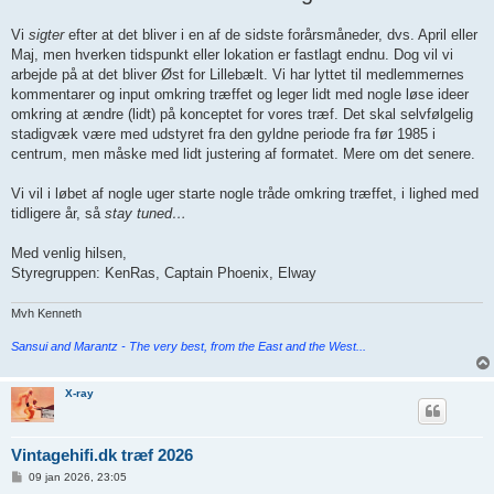
Vi
sigter
efter at det bliver i en af de sidste forårsmåneder, dvs. April eller
Maj, men hverken tidspunkt eller lokation er fastlagt endnu. Dog vil vi
arbejde på at det bliver Øst for Lillebælt. Vi har lyttet til medlemmernes
kommentarer og input omkring træffet og leger lidt med nogle løse ideer
omkring at ændre (lidt) på konceptet for vores træf. Det skal selvfølgelig
stadigvæk være med udstyret fra den gyldne periode fra før 1985 i
centrum, men måske med lidt justering af formatet. Mere om det senere.
Vi vil i løbet af nogle uger starte nogle tråde omkring træffet, i lighed med
tidligere år, så
stay tuned…
Med venlig hilsen,
Styregruppen: KenRas, Captain Phoenix, Elway
Mvh Kenneth
Sansui and Marantz - The very best, from the East and the West...
X-ray
Vintagehifi.dk træf 2026
I
09 jan 2026, 23:05
n