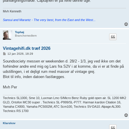
planlægningsmøde. Captajnen er på ferie denne uge.
Mvh Kenneth
Sansui and Marantz - The very best, from the East and the West...
Tophøj
Branchemedlem
Vintagehifi.dk træf 2026
I
12 jan 2026, 18:29
n
d
Soundsociety messen er weekenden d. 28/2 - 1/3, jeg ved ikke om det
l
forhindrer andre end mig og Lars fra S2V i at komme, da vi er at finde på
æ
g
udstillingen, i et dejligt rum med masser af vintage grej.
Blot til info, inden datoen fastlægges.
Mvh Per
Technics SL1000, Sme 10, Luxman Lmc-5/Micro Benz Ruby gold open air. SL 1200 MK2
GLD, Ortofon MC30 super . Technics SL-P999/SL-P777. Harman kardon Citation 16,
Yamaha CX800, Yamaha PC5002M, ATC Scm100, Technics SV-DA10. Alpage AL300.
Technics RS 1700
Klarskov