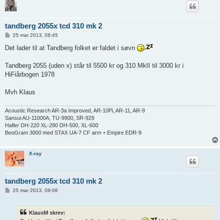
tandberg 2055x tcd 310 mk 2
I
25 mar 2013, 08:45
n
d
Det lader til at Tandberg folket er faldet i søvn
l
æ
g
Tandberg 2055 (uden x) står til 5500 kr og 310 MkII til 3000 kr i
HiFiårbogen 1978
Mvh Klaus
Acoustic Research AR-3a Improved, AR-10Pi, AR-11, AR-9
Sansui AU-11000A, TU-9900, SR-929
Hafler DH-220 XL-280 DH-500, XL-600
BeoGram 3000 med STAX UA-7 CF arm + Empire EDR-9
X-ray
tandberg 2055x tcd 310 mk 2
I
25 mar 2013, 09:06
n
d
l
KlausM skrev:
æ
g