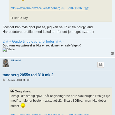
http://www.dba.dk/receiver-tandberg-tr- ... -90749361/
Hilsen X-ray.
Jow det kan hvis godt passe, jeg kan se IP er fra nordjylland.
Har opdateret profilen med Lokalitet, for det jo meget svært :)
♫♫♫ Guide til upload af billeder ♫♫♫
God tone og opførsel er ikke en regel, men en selvfølge :-)
KlausM
tandberg 2055x tcd 310 mk 2
I
25 mar 2013, 09:33
n
d
l
X-ray skrev:
æ
g
Iøvrigt ikke særlig sjovt - når oplysningerne bare skal bruges i "salgs øje
med".... - Mener bestemt at sættet står til salg i DBA.... mon ikke det er
sættet.