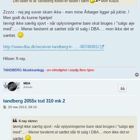
Det lader til at Tandberg folket er faldet i søvn
Mvh Klaus
Zzzzz - nej jeg sover skam ikke - men mine Årbøger ligger på job'et..!
Men godt du kunne hjælpe!
Iøvrigt ikke særlig sjovt - når oplysningerne bare skal bruges i "salgs øje
med".... - Mener bestemt at sættet står til salg i DBA.... mon ikke det er
sættet.
http://www.dba.dk/receiver-tandberg-tr- ... -90749361/
Hilsen X-ray.
TANDBERG Musikkanlegg
-
en virkelighet i stadig flere hjem
MDA
Admin
tandberg 2055x tcd 310 mk 2
I
25 mar 2013, 09:10
n
d
l
X-ray skrev:
æ
g
Iøvrigt ikke særlig sjovt - når oplysningerne bare skal bruges i "salgs øje
med".... - Mener bestemt at sættet står til salg i DBA.... mon ikke det er
sættet.