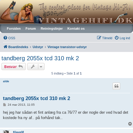
Vintagehifi.dk
Forsiden
Forum
Retningslinjer
Kontakt os
OSS
Tilmeld
Log ind
Boardindeks
Udstyr
Vintage transistor-udstyr
tandberg 2055x tcd 310 mk 2
Besvar
5 indlæg • Side
1
af
1
alde
tandberg 2055x tcd 310 mk 2
I
24 mar 2013, 11:05
n
d
hej jeg har sådan et fint anlæg fra ca 76/77 er der nogle der ved hvad det
l
kostede fra ny af.. på forhånd tak..
æ
g
KlausM