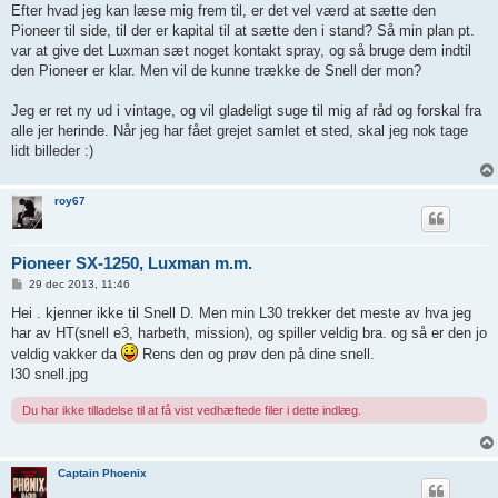
Efter hvad jeg kan læse mig frem til, er det vel værd at sætte den
Pioneer til side, til der er kapital til at sætte den i stand? Så min plan pt.
var at give det Luxman sæt noget kontakt spray, og så bruge dem indtil
den Pioneer er klar. Men vil de kunne trække de Snell der mon?
Jeg er ret ny ud i vintage, og vil gladeligt suge til mig af råd og forskal fra
alle jer herinde. Når jeg har fået grejet samlet et sted, skal jeg nok tage
lidt billeder :)
roy67
Pioneer SX-1250, Luxman m.m.
I
29 dec 2013, 11:46
n
d
Hei . kjenner ikke til Snell D. Men min L30 trekker det meste av hva jeg
l
har av HT(snell e3, harbeth, mission), og spiller veldig bra. og så er den jo
æ
g
veldig vakker da
Rens den og prøv den på dine snell.
l30 snell.jpg
Du har ikke tilladelse til at få vist vedhæftede filer i dette indlæg.
Captain Phoenix