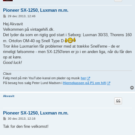
Pioneer SX-1250, Luxman m.m.
I
29 dec 2013, 12:46
n
d
Hej Akvavit
l
Velkommen på vintagehifi.dk.
æ
g
Det lyder da som en rigtig god start i Søborg: Luxman 30/33, Thorens 160
m. Ortofon OM-40 og Snell Type D
Tror ikke Luxman'en får problemer med at trække Snell'erne - de er
rimeligt følsomme - men SX-1250'eren er jo i en anden liga, når du får den
op at køre.
Good luck!
Claus
Følg med på min YouTube-kanal om plader og musik
her
På besøg hos salig Peter Lund Madsen i
Hjernekassen på P1 om hifi
Akvavit
Pioneer SX-1250, Luxman m.m.
I
30 dec 2013, 12:16
n
d
Tak for den fine velkomst!
l
æ