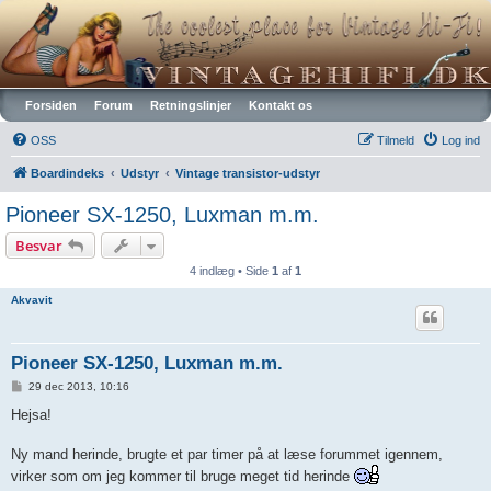
Vintagehifi.dk
Forsiden
Forum
Retningslinjer
Kontakt os
OSS
Tilmeld
Log ind
Boardindeks
Udstyr
Vintage transistor-udstyr
Pioneer SX-1250, Luxman m.m.
Besvar
4 indlæg • Side
1
af
1
Akvavit
Pioneer SX-1250, Luxman m.m.
I
29 dec 2013, 10:16
n
d
Hejsa!
l
æ
g
Ny mand herinde, brugte et par timer på at læse forummet igennem,
virker som om jeg kommer til bruge meget tid herinde