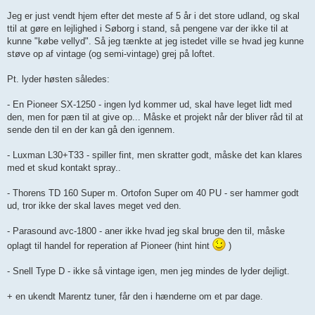
Jeg er just vendt hjem efter det meste af 5 år i det store udland, og skal
ttil at gøre en lejlighed i Søborg i stand, så pengene var der ikke til at
kunne "købe vellyd". Så jeg tænkte at jeg istedet ville se hvad jeg kunne
støve op af vintage (og semi-vintage) grej på loftet.
Pt. lyder høsten således:
- En Pioneer SX-1250 - ingen lyd kommer ud, skal have leget lidt med
den, men for pæn til at give op... Måske et projekt når der bliver råd til at
sende den til en der kan gå den igennem.
- Luxman L30+T33 - spiller fint, men skratter godt, måske det kan klares
med et skud kontakt spray..
- Thorens TD 160 Super m. Ortofon Super om 40 PU - ser hammer godt
ud, tror ikke der skal laves meget ved den.
- Parasound avc-1800 - aner ikke hvad jeg skal bruge den til, måske
oplagt til handel for reperation af Pioneer (hint hint
)
- Snell Type D - ikke så vintage igen, men jeg mindes de lyder dejligt.
+ en ukendt Marentz tuner, får den i hænderne om et par dage.