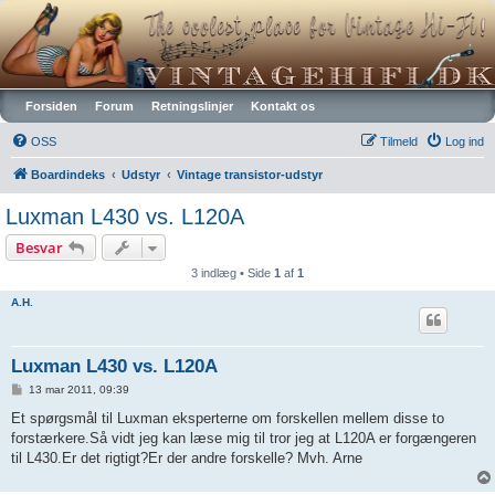
Vintagehifi.dk
Forsiden
Forum
Retningslinjer
Kontakt os
OSS
Tilmeld
Log ind
Boardindeks
Udstyr
Vintage transistor-udstyr
Luxman L430 vs. L120A
Besvar
3 indlæg • Side
1
af
1
A.H.
Luxman L430 vs. L120A
I
13 mar 2011, 09:39
n
d
Et spørgsmål til Luxman eksperterne om forskellen mellem disse to
l
forstærkere.Så vidt jeg kan læse mig til tror jeg at L120A er forgængeren
æ
g
til L430.Er det rigtigt?Er der andre forskelle? Mvh. Arne