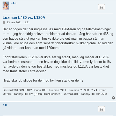
r-l-b
Luxman L430 vs. L120A
I
13 mar 2011, 11:11
n
d
Der er nogen der har nogle issues med 120Aeren og højtalerbelastninger
l
m.m. - jeg har aldrig oplevet problemer ad den art - Jeg har haft en 435 og
æ
g
den havde så vidt jeg kan huske ikke pre out main in bagpå så man
kunne ikke bruge den som separat forforstærker hvilket gjorde jeg lod den
gå videre - det kan man med 120aeren
Forforstærkeren C120A var ikke særlig stabil, men jeg mener at L120A
var bedre konstrueret - den havde dog ikke den lidt varme lyd som fx l%
(a havde da denne var bestykket med mosfets og L120A var bestykket
med transistorer i effektdelen
Hvad skal du slippe for dem og hvilken stand er de i ?
Garrard 301 SME 3012 Denon 103 - Luxman CX-1 - Luxman CL 350 - 2 x Luxman
M120A - Tannoy DC 12" (3149) i Duelundhorn - Garrard 401 - Tannoy DC 10" 2558
A.H.