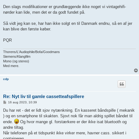
Den slags modifikationer er grundlæggende ikke noget vi vintagehifi-
nørder kan lide, men det er da godt fundet på.
Så vidt jeg kan se, har han ikke solgt en til Danmark endnu, så en af jer
kan blive den første køber.
PQR
Thorens/L'Audiophile/Bofa/Goodmans
Siemens/Klangfilm
Mono (og stereo)
Med mere.
cdp
Re: Nyt liv til gamle cassetteafspillere
I
16 aug 2023, 10:39
n
d
Du har ret - det er lidt sjov nytænkning. En kasseret båndspille ( mekanik
l
) og en smartphone til skakten. Sjovt nok får man aldrig spillet båndet til
æ
g
ende.
Og hvor mange gl. forstærkere er der ikke isat bluetooth og
andre tiltag.
Når telefonen på et tidspunkt ikke virker mere, havner cass. sikkert i
containeren.