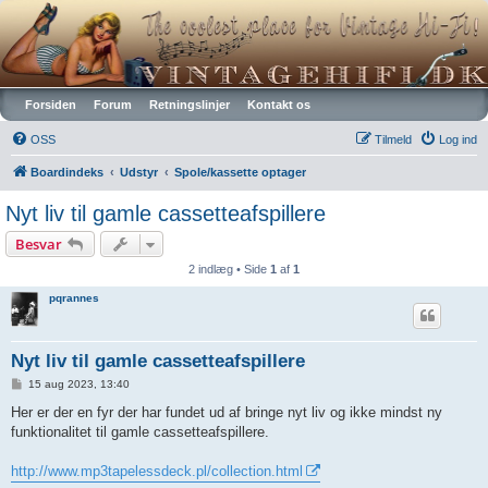
Vintagehifi.dk
Forsiden
Forum
Retningslinjer
Kontakt os
OSS
Tilmeld
Log ind
Boardindeks
Udstyr
Spole/kassette optager
Nyt liv til gamle cassetteafspillere
Besvar
2 indlæg • Side
1
af
1
pqrannes
Nyt liv til gamle cassetteafspillere
I
15 aug 2023, 13:40
n
d
Her er der en fyr der har fundet ud af bringe nyt liv og ikke mindst ny
l
funktionalitet til gamle cassetteafspillere.
æ
g
http://www.mp3tapelessdeck.pl/collection.html