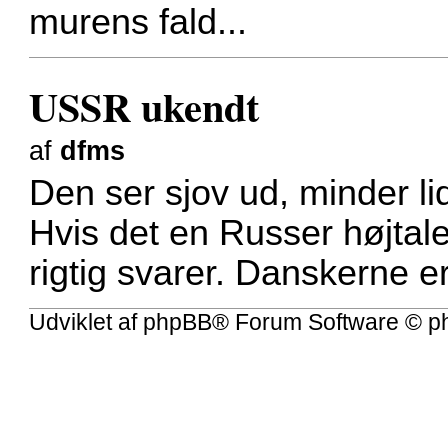
murens fald...
USSR ukendt
af
dfms
Den ser sjov ud, minder li
Hvis det en Russer højtale
rigtig svarer. Danskerne e
Udviklet af
phpBB
® Forum Software © p