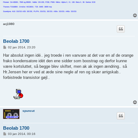
Pioneer: SA-6500II, 7500 og 8500II. Hafler: DH-220, P230, P500. Nikko: Alpha II, III, 130. Beta II, 30. Sentec SC8
Thorens TD160BII. Ortofon: MC30SII, T20. SME: 3009 Imp
Scandyna: A10: SS/SS A25: SE/SE, PL/PH, SS/SS, SE/SS. A30x: SS/SS. A45x: SS/SS
acj1980
Beolab 1700
I
02 jan 2014, 23:20
n
d
Har absolut ingen idé.. jeg troede i ren vanvare at det var en af de orange
l
frako kondensatore idét den ene sidder som boostrap og derfor kunne
æ
g
være kortsluttet, så begge blev skiftet, men ak ak ingen ændring.. så
Hr.Jensen her er ved at æde sine negle af ren og skær arrigskab..
forbistrede transistor gøjl..
spuncut
Beolab 1700
I
03 jan 2014, 00:16
n