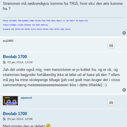
d
Strømmen må nødvendigvis komme fra TR15, hvor sku' den æls komme
l
fra ?
æ
g
Pioneer: SA-6500II, 7500 og 8500II. Hafler: DH-220, P230, P500. Nikko: Alpha II, III, 130. Beta II, 30. Sentec SC8
Thorens TD160BII. Ortofon: MC30SII, T20. SME: 3009 Imp
Scandyna: A10: SS/SS A25: SE/SE, PL/PH, SS/SS, SE/SS. A30x: SS/SS. A45x: SS/SS
acj1980
Beolab 1700
I
03 jan 2014, 13:04
n
d
Jah det undre også mig, men transistoren er jo koblet fra, og er ok, og
l
strømmen begynder forhåbentlig ikke at løbe ud af base på den ? ellers
æ
g
må jeg ha mine skolepenge tilbage (jah ved godt man bruger det i visse
sammenhæng meeeeeeeeeeeeeeeeeen ikke i dette tilfælde) ;-)
spuncut
Beolab 1700
I
03 jan 2014, 13:09
n
d
Med mindre den er defekt