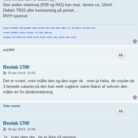
l
Den anden strømvej (R38 og R42) kan max. levere ca. 10mA.
æ
g
Defekt TR15 eller kortslutning på printet....
MVH spuncut
Pioneer: SA-6500II, 7500 og 8500II. Hafler: DH-220, P230, P500. Nikko: Alpha II, III, 130. Beta II, 30. Sentec SC8
Thorens TD160BII. Ortofon: MC30SII, T20. SME: 3009 Imp
Scandyna: A10: SS/SS A25: SE/SE, PL/PH, SS/SS, SE/SS. A30x: SS/SS. A45x: SS/SS
acj1980
Beolab 1700
I
03 jan 2014, 13:32
n
d
Det er svært, men målte den og den siger ok.. men ja haha, de snyder de
l
3 benede sataner,så den kan reelt sagtens være blæst af selvom den
æ
g
måler en fin diodestrækning
Tube mania
Beolab 1700
I
03 jan 2014, 13:56
n
d
Ja...især dem der...de er ikke så nemme...