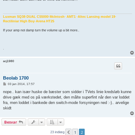
l
æ
g
Luxman SQ38
-
DUAL CS5000
-
McIntosh
-
AMT1
-
Altec Lansing model 19
-
Rectiliniar High Boy
-
Arena HT25
If your amp not damp turn the volume up a bit more..
.
acj1980
Beolab 1700
I
03 jan 2014, 17:57
n
d
nope.. kan især huske de bæster som sidder i TVets linie kredsløb kunne
l
drive gæk med os på værkstedet, den målte superfint når den var loddet
æ
g
fra, men loddet i bankede den switch-mode forsyningen ned :-).. arvelige
skidt
Besvar
1
2
Forrige
23 indlæg