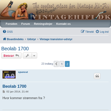
Vintagehifi.dk
Forsiden
Forum
Retningslinjer
Kontakt os
OSS
Tilmeld
Log ind
Boardindeks
Udstyr
Vintage transistor-udstyr
Beolab 1700
Besvar
1
2
Forrige
23 indlæg
spuncut
Beolab 1700
I
02 jan 2014, 21:44
n
d
Hvor kommer strømmen fra ?
l
æ
g