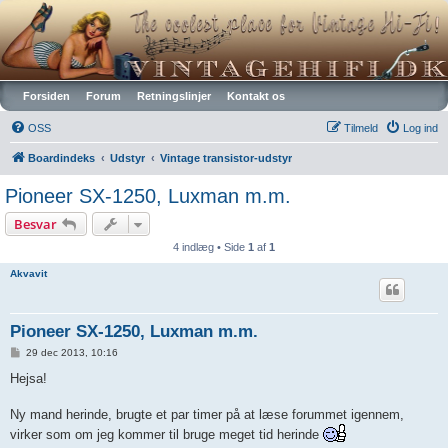
Vintagehifi.dk
Forsiden
Forum
Retningslinjer
Kontakt os
OSS
Tilmeld
Log ind
Boardindeks
Udstyr
Vintage transistor-udstyr
Pioneer SX-1250, Luxman m.m.
Besvar
4 indlæg • Side
1
af
1
Akvavit
Pioneer SX-1250, Luxman m.m.
I
29 dec 2013, 10:16
n
d
Hejsa!
l
æ
g
Ny mand herinde, brugte et par timer på at læse forummet igennem,
virker som om jeg kommer til bruge meget tid herinde