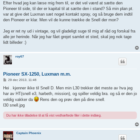
Efter hvad jeg kan læse mig frem til, er det vel værd at sætte den
Pioneer til side, til der er kapital til at sætte den i stand? Så min plan pt.
var at give det Luxman sæt noget kontakt spray, og så bruge dem indtil
den Pioneer er klar. Men vil de kunne trække de Snell der mon?
Jeg er ret ny ud i vintage, og vil gladeligt suge til mig af råd og forskal fra
alle jer herinde. Når jeg har fået grejet samlet et sted, skal jeg nok tage
lidt billeder :)
roy67
Pioneer SX-1250, Luxman m.m.
I
29 dec 2013, 11:46
n
d
Hei . kjenner ikke til Snell D. Men min L30 trekker det meste av hva jeg
l
har av HT(snell e3, harbeth, mission), og spiller veldig bra. og så er den jo
æ
g
veldig vakker da
Rens den og prøv den på dine snell.
l30 snell.jpg
Du har ikke tilladelse til at få vist vedhæftede filer i dette indlæg.
Captain Phoenix