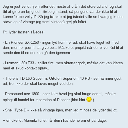
Jeg er just vendt hjem efter det meste af 5 år i det store udland, og skal
ttil at gøre en lejlighed i Søborg i stand, så pengene var der ikke til at
kunne "købe vellyd". Så jeg tænkte at jeg istedet ville se hvad jeg kunne
støve op af vintage (og semi-vintage) grej på loftet.
Pt. lyder høsten således:
- En Pioneer SX-1250 - ingen lyd kommer ud, skal have leget lidt med
den, men for pæn til at give op... Måske et projekt når der bliver råd til at
sende den til en der kan gå den igennem.
- Luxman L30+T33 - spiller fint, men skratter godt, måske det kan klares
med et skud kontakt spray..
- Thorens TD 160 Super m. Ortofon Super om 40 PU - ser hammer godt
ud, tror ikke der skal laves meget ved den.
- Parasound avc-1800 - aner ikke hvad jeg skal bruge den til, måske
oplagt til handel for reperation af Pioneer (hint hint
)
- Snell Type D - ikke så vintage igen, men jeg mindes de lyder dejligt.
+ en ukendt Marentz tuner, får den i hænderne om et par dage.