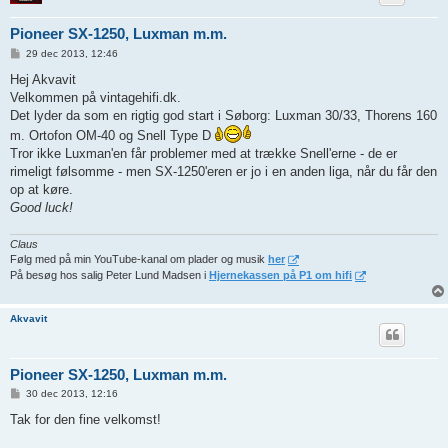
Pioneer SX-1250, Luxman m.m.
I
29 dec 2013, 12:46
n
d
Hej Akvavit
l
Velkommen på vintagehifi.dk.
æ
g
Det lyder da som en rigtig god start i Søborg: Luxman 30/33, Thorens 160
m. Ortofon OM-40 og Snell Type D
Tror ikke Luxman'en får problemer med at trække Snell'erne - de er
rimeligt følsomme - men SX-1250'eren er jo i en anden liga, når du får den
op at køre.
Good luck!
Claus
Følg med på min YouTube-kanal om plader og musik
her
På besøg hos salig Peter Lund Madsen i
Hjernekassen på P1 om hifi
Akvavit
Pioneer SX-1250, Luxman m.m.
I
30 dec 2013, 12:16
n
d
Tak for den fine velkomst!
l
æ