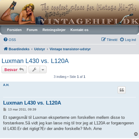
Vintagehifi.dk
Forsiden
Forum
Retningslinjer
Kontakt os
OSS
Tilmeld
Log ind
Boardindeks
Udstyr
Vintage transistor-udstyr
Luxman L430 vs. L120A
Besvar
3 indlæg • Side
1
af
1
A.H.
Luxman L430 vs. L120A
I
13 mar 2011, 09:39
n
d
Et spørgsmål til Luxman eksperterne om forskellen mellem disse to
l
forstærkere.Så vidt jeg kan læse mig til tror jeg at L120A er forgængeren
æ
g
til L430.Er det rigtigt?Er der andre forskelle? Mvh. Arne