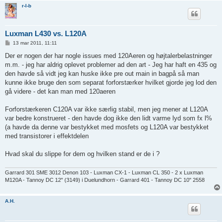
r-l-b
Luxman L430 vs. L120A
I
13 mar 2011, 11:11
n
d
Der er nogen der har nogle issues med 120Aeren og højtalerbelastninger
l
m.m. - jeg har aldrig oplevet problemer ad den art - Jeg har haft en 435 og
æ
g
den havde så vidt jeg kan huske ikke pre out main in bagpå så man
kunne ikke bruge den som separat forforstærker hvilket gjorde jeg lod den
gå videre - det kan man med 120aeren
Forforstærkeren C120A var ikke særlig stabil, men jeg mener at L120A
var bedre konstrueret - den havde dog ikke den lidt varme lyd som fx l%
(a havde da denne var bestykket med mosfets og L120A var bestykket
med transistorer i effektdelen
Hvad skal du slippe for dem og hvilken stand er de i ?
Garrard 301 SME 3012 Denon 103 - Luxman CX-1 - Luxman CL 350 - 2 x Luxman
M120A - Tannoy DC 12" (3149) i Duelundhorn - Garrard 401 - Tannoy DC 10" 2558
A.H.