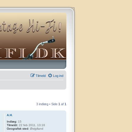
Tilmeld
Log ind
3 indlæg • Side
1
af
1
A.H.
Indlæg:
15
Tilmeldt:
22 feb 2011, 13:16
Geografisk sted:
Østjylland