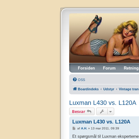
Vintagehifi.dk
Forsiden
Forum
Retning
OSS
Boardindeks
Udstyr
Vintage tran
Luxman L430 vs. L120A
Besvar
Luxman L430 vs. L120A
I
af
A.H.
»
13 mar 2011, 09:39
n
d
Et spørgsmål til Luxman eksperterne 