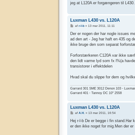
l
jeg at L120A er forgængeren til L430.
æ
g
Luxman L430 vs. L120A
I
af
r-l-b
»
13 mar 2011, 11:11
n
d
Der er nogen der har nogle issues me
l
ad den art - Jeg har haft en 435 og 
æ
g
ikke bruge den som separat forforstæ
Forforstærkeren C120A var ikke særli
den lidt varme lyd som fx l%(a hav
transistorer i effektdelen
Hvad skal du slippe for dem og hvilke
Garrard 301 SME 3012 Denon 103 - Luxman 
Garrard 401 - Tannoy DC 10" 2558
Luxman L430 vs. L120A
I
af
A.H.
»
13 mar 2011, 16:54
n
d
Hej r-l-b De er begge i fin stand.Har
l
er den ikke noget for mig.Men der e
æ
g