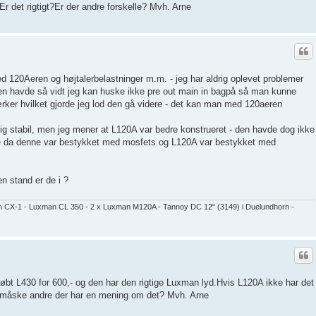
Er det rigtigt?Er der andre forskelle? Mvh. Arne
d 120Aeren og højtalerbelastninger m.m. - jeg har aldrig oplevet problemer
den havde så vidt jeg kan huske ikke pre out main in bagpå så man kunne
rker hvilket gjorde jeg lod den gå videre - det kan man med 120aeren
g stabil, men jeg mener at L120A var bedre konstrueret - den havde dog ikke
de da denne var bestykket med mosfets og L120A var bestykket med
n stand er de i ?
CX-1 - Luxman CL 350 - 2 x Luxman M120A - Tannoy DC 12" (3149) i Duelundhorn -
 købt L430 for 600,- og den har den rigtige Luxman lyd.Hvis L120A ikke har det
r måske andre der har en mening om det? Mvh. Arne