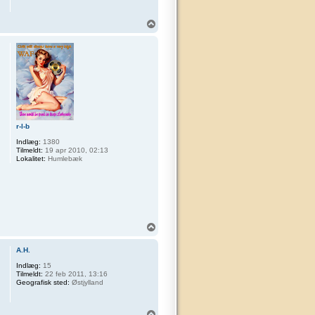
T
o
p
r-l-b
Indlæg:
1380
Tilmeldt:
19 apr 2010, 02:13
Lokalitet:
Humlebæk
T
o
p
A.H.
Indlæg:
15
Tilmeldt:
22 feb 2011, 13:16
Geografisk sted:
Østjylland
T