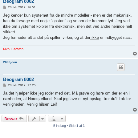
Beogram 8002
I
20 feb 2017, 16:51
n
d
Jeg kender kun systemet fra de mindre modeller - men er det mekanisk,
l
kan du forsøge med nogle "opstart" og se om der kommer lyd. Jeg ved
æ
g
ikke om systemet kolbler fra elektronisk, men det ved andre herinde helt
sikkert.
Jeg formoder alt andet på spillen virker, og at der
ikke
er indbygget riaa..
Mvh. Carsten
2600joen
Beogram 8002
I
20 feb 2017, 17:25
n
d
Ja det hjælper ikke jeg roder med det. Må prøve og høre om der er en i
l
nærheden, af Nordsjælland. Skal jeg lave et nyt opslag, tror du? Tak for
æ
g
venligheden. Venlig hilsen Leif
Besvar
5 indlæg • Side
1
af
1