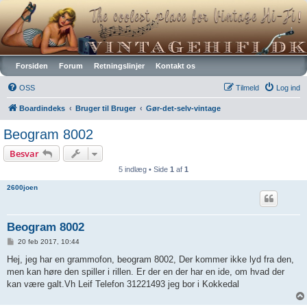
Vintagehifi.dk
Forsiden
Forum
Retningslinjer
Kontakt os
OSS
Tilmeld
Log ind
Boardindeks
Bruger til Bruger
Gør-det-selv-vintage
Beogram 8002
Besvar
5 indlæg • Side
1
af
1
2600joen
Beogram 8002
I
20 feb 2017, 10:44
n
d
Hej, jeg har en grammofon, beogram 8002, Der kommer ikke lyd fra den,
l
men kan høre den spiller i rillen. Er der en der har en ide, om hvad der
æ
g
kan være galt.Vh Leif Telefon 31221493 jeg bor i Kokkedal