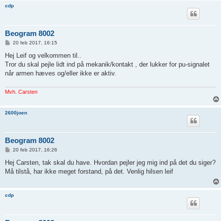
cdp
Beogram 8002
I
20 feb 2017, 16:15
n
d
Hej Leif og velkommen til..
l
Tror du skal pejle lidt ind på mekanik/kontakt , der lukker for pu-signalet
æ
g
når armen hæves og/eller ikke er aktiv.
Mvh. Carsten
2600joen
Beogram 8002
I
20 feb 2017, 16:26
n
d
Hej Carsten, tak skal du have. Hvordan pejler jeg mig ind på det du siger?
l
Må tilstå, har ikke meget forstand, på det. Venlig hilsen leif
æ
g
cdp