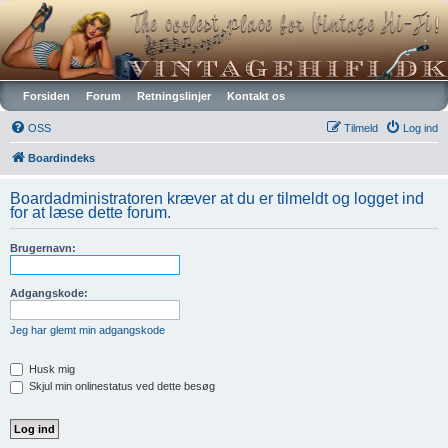
Vintagehifi.dk
Forsiden
Forum
Retningslinjer
Kontakt os
OSS
Tilmeld
Log ind
Boardindeks
Boardadministratoren kræver at du er tilmeldt og logget ind
for at læse dette forum.
Brugernavn:
Adgangskode:
Jeg har glemt min adgangskode
Husk mig
Skjul min onlinestatus ved dette besøg