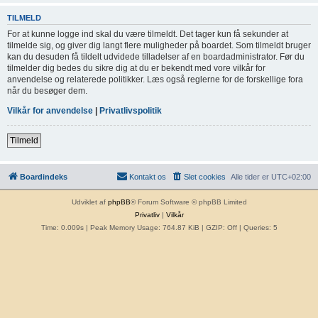
TILMELD
For at kunne logge ind skal du være tilmeldt. Det tager kun få sekunder at
tilmelde sig, og giver dig langt flere muligheder på boardet. Som tilmeldt bruger
kan du desuden få tildelt udvidede tilladelser af en boardadministrator. Før du
tilmelder dig bedes du sikre dig at du er bekendt med vore vilkår for
anvendelse og relaterede politikker. Læs også reglerne for de forskellige fora
når du besøger dem.
Vilkår for anvendelse
|
Privatlivspolitik
Tilmeld
Boardindeks
Kontakt os
Slet cookies
Alle tider er
UTC+02:00
Udviklet af
phpBB
® Forum Software © phpBB Limited
Privatliv
|
Vilkår
Time: 0.009s
| Peak Memory Usage: 764.87 KiB | GZIP: Off |
Queries: 5