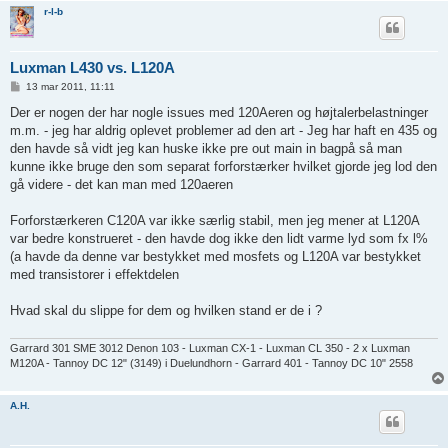
r-l-b
Luxman L430 vs. L120A
I
13 mar 2011, 11:11
n
d
Der er nogen der har nogle issues med 120Aeren og højtalerbelastninger
l
m.m. - jeg har aldrig oplevet problemer ad den art - Jeg har haft en 435 og
æ
g
den havde så vidt jeg kan huske ikke pre out main in bagpå så man
kunne ikke bruge den som separat forforstærker hvilket gjorde jeg lod den
gå videre - det kan man med 120aeren
Forforstærkeren C120A var ikke særlig stabil, men jeg mener at L120A
var bedre konstrueret - den havde dog ikke den lidt varme lyd som fx l%
(a havde da denne var bestykket med mosfets og L120A var bestykket
med transistorer i effektdelen
Hvad skal du slippe for dem og hvilken stand er de i ?
Garrard 301 SME 3012 Denon 103 - Luxman CX-1 - Luxman CL 350 - 2 x Luxman
M120A - Tannoy DC 12" (3149) i Duelundhorn - Garrard 401 - Tannoy DC 10" 2558
A.H.