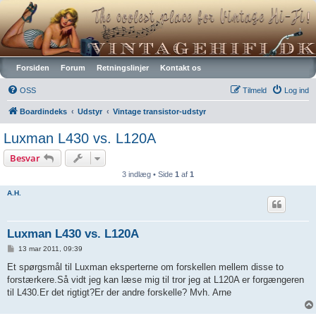
Vintagehifi.dk
Forsiden
Forum
Retningslinjer
Kontakt os
OSS
Tilmeld
Log ind
Boardindeks
Udstyr
Vintage transistor-udstyr
Luxman L430 vs. L120A
Besvar
3 indlæg • Side
1
af
1
A.H.
Luxman L430 vs. L120A
I
13 mar 2011, 09:39
n
d
Et spørgsmål til Luxman eksperterne om forskellen mellem disse to
l
forstærkere.Så vidt jeg kan læse mig til tror jeg at L120A er forgængeren
æ
g
til L430.Er det rigtigt?Er der andre forskelle? Mvh. Arne